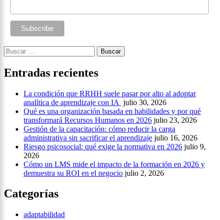
Buscar:
Entradas recientes
La condición que RRHH suele pasar por alto al adoptar
analítica de aprendizaje con IA
julio 30, 2026
Qué es una organización basada en habilidades y por qué
transformará Recursos Humanos en 2026
julio 23, 2026
Gestión de la capacitación: cómo reducir la carga
administrativa sin sacrificar el aprendizaje
julio 16, 2026
Riesgo psicosocial: qué exige la normativa en 2026
julio 9,
2026
Cómo un LMS mide el impacto de la formación en 2026 y
demuestra su ROI en el negocio
julio 2, 2026
Categorías
adaptabilidad