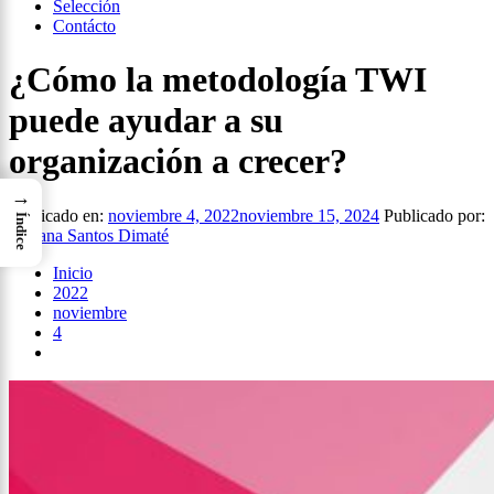
Selección
Contácto
¿Cómo la metodología TWI
puede ayudar a su
organización a crecer?
→
Publicado en:
noviembre 4, 2022
noviembre 15, 2024
Publicado por:
Índice
Viviana Santos Dimaté
Inicio
2022
noviembre
4