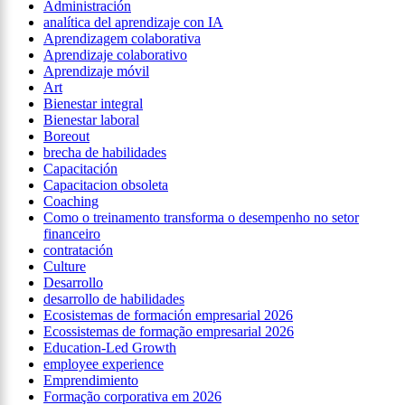
Administración
analítica del aprendizaje con IA
Aprendizagem colaborativa
Aprendizaje colaborativo
Aprendizaje móvil
Art
Bienestar integral
Bienestar laboral
Boreout
brecha de habilidades
Capacitación
Capacitacion obsoleta
Coaching
Como o treinamento transforma o desempenho no setor
financeiro
contratación
Culture
Desarrollo
desarrollo de habilidades
Ecosistemas de formación empresarial 2026
Ecossistemas de formação empresarial 2026
Education-Led Growth
employee experience
Emprendimiento
Formação corporativa em 2026