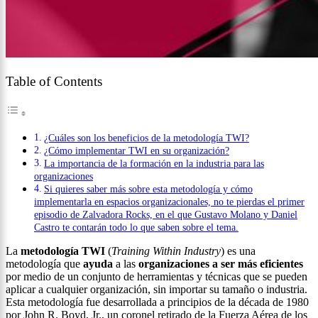
Table of Contents
¿Cuáles son los beneficios de la metodología TWI?
¿Cómo implementar TWI en su organización?
La importancia de la formación en la industria para las
organizaciones
Si quieres saber más sobre esta metodología y cómo
implementarla en espacios organizacionales, no te pierdas el primer
episodio de Zalvadora Rocks, en el que Gustavo Molano y Daniel
Castro te contarán todo lo que saben sobre el tema.
La
metodología TWI
(
Training Within Industry
) es una
metodología que
ayuda
a las
organizaciones a ser más eficientes
por medio de un conjunto de herramientas y técnicas que se pueden
aplicar a cualquier organización, sin importar su tamaño o industria.
Esta metodología fue desarrollada a principios de la década de 1980
por John R. Boyd, Jr., un coronel retirado de la Fuerza Aérea de los