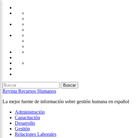
Saltar
Home
al
Administración
Seguridad
contenido
Tecnología
×
Capacitación
Tips
de
Universidad
Desarrollo
Oficina
Corporativa
Emprendimiento
Liderazgo
Productividad
Gestión
Gestión
Relaciones
Humana
Laborales
Selección
contratación
Gestión
Humana
Capacitación
Buscar:
Revista Recursos Humanos
La mejor fuente de información sobre gestión humana en español
Menú
Administración
principal
Capacitación
Desarrollo
Gestión
Relaciones Laborales