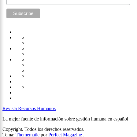
Home
Administración
Seguridad
Tecnología
Capacitación
Tips
de
Universidad
Desarrollo
Oficina
Corporativa
Emprendimiento
Liderazgo
Productividad
Gestión
Gestión
Relaciones
Humana
Laborales
Selección
contratación
Gestión
Humana
Capacitación
Revista Recursos Humanos
La mejor fuente de información sobre gestión humana en español
Copyright. Todos los derechos reservados.
Tema:
Themematic
por
Perfect Magazine
.