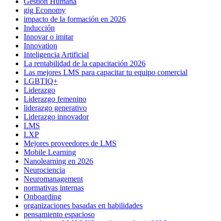
Gestión Humana
gig Economy
impacto de la formación en 2026
Inducción
Innovar o imitar
Innovation
Inteligencia Artificial
La rentabilidad de la capacitación 2026
Las mejores LMS para capacitar tu equipo comercial
LGBTIQ+
Liderazgo
Liderazgo femenino
liderazgo generativo
Liderazgo innovador
LMS
LXP
Mejores proveedores de LMS
Mobile Learning
Nanolearning en 2026
Neurociencia
Neuromanagement
normativas internas
Onboarding
organizaciones basadas en habilidades
pensamiento espacioso