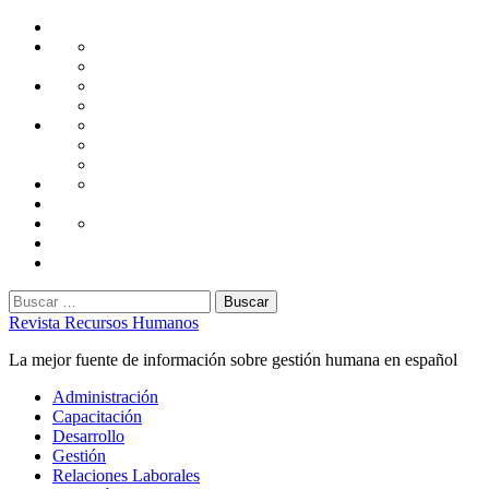
Saltar
Home
al
Administración
Seguridad
contenido
Tecnología
Capacitación
Tips
de
Universidad
Desarrollo
Oficina
Corporativa
Emprendimiento
Liderazgo
Productividad
Gestión
Gestión
Relaciones
Humana
Laborales
Selección
contratación
Gestión
Humana
Capacitación
Buscar:
Revista Recursos Humanos
La mejor fuente de información sobre gestión humana en español
Menú
Administración
principal
Capacitación
Desarrollo
Gestión
Relaciones Laborales