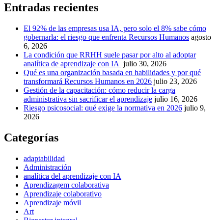
Entradas recientes
El 92% de las empresas usa IA, pero solo el 8% sabe cómo
gobernarla: el riesgo que enfrenta Recursos Humanos
agosto
6, 2026
La condición que RRHH suele pasar por alto al adoptar
analítica de aprendizaje con IA
julio 30, 2026
Qué es una organización basada en habilidades y por qué
transformará Recursos Humanos en 2026
julio 23, 2026
Gestión de la capacitación: cómo reducir la carga
administrativa sin sacrificar el aprendizaje
julio 16, 2026
Riesgo psicosocial: qué exige la normativa en 2026
julio 9,
2026
Categorías
adaptabilidad
Administración
analítica del aprendizaje con IA
Aprendizagem colaborativa
Aprendizaje colaborativo
Aprendizaje móvil
Art