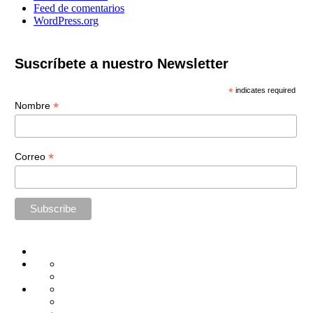
Feed de comentarios
WordPress.org
Suscríbete a nuestro Newsletter
*
indicates required
*
Nombre
*
Correo
Home
Administración
Seguridad
Tecnología
Capacitación
Tips
de
Universidad