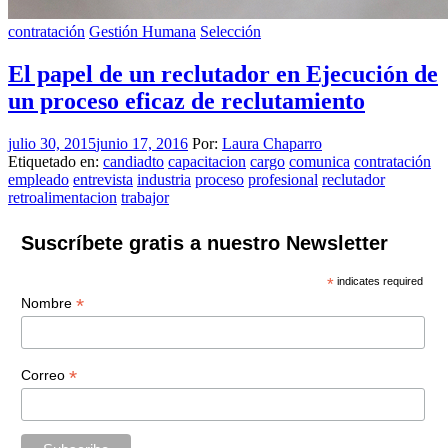
contratación
Gestión Humana
Selección
El papel de un reclutador en Ejecución de
un proceso eficaz de reclutamiento
julio 30, 2015
junio 17, 2016
Por:
Laura Chaparro
Etiquetado en:
candiadto
capacitacion
cargo
comunica
contratación
empleado
entrevista
industria
proceso
profesional
reclutador
retroalimentacion
trabajor
Suscríbete gratis a nuestro Newsletter
*
indicates required
*
Nombre
*
Correo