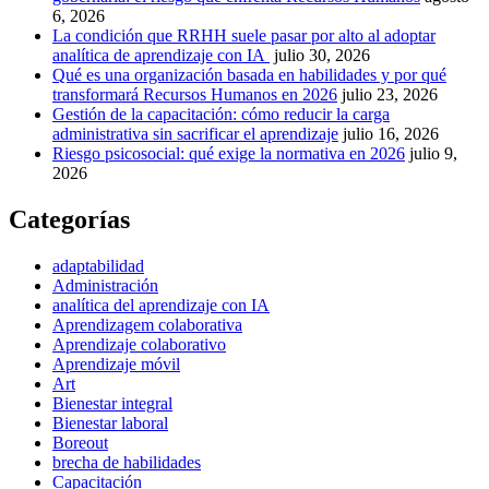
6, 2026
La condición que RRHH suele pasar por alto al adoptar
analítica de aprendizaje con IA
julio 30, 2026
Qué es una organización basada en habilidades y por qué
transformará Recursos Humanos en 2026
julio 23, 2026
Gestión de la capacitación: cómo reducir la carga
administrativa sin sacrificar el aprendizaje
julio 16, 2026
Riesgo psicosocial: qué exige la normativa en 2026
julio 9,
2026
Categorías
adaptabilidad
Administración
analítica del aprendizaje con IA
Aprendizagem colaborativa
Aprendizaje colaborativo
Aprendizaje móvil
Art
Bienestar integral
Bienestar laboral
Boreout
brecha de habilidades
Capacitación