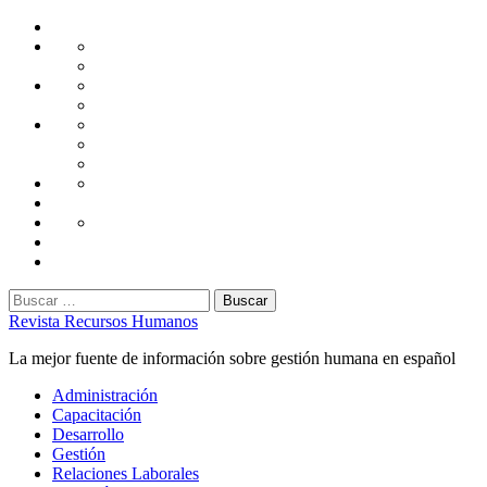
Saltar
Home
al
Administración
Seguridad
contenido
Tecnología
Capacitación
Tips
de
Universidad
Desarrollo
Oficina
Corporativa
Emprendimiento
Liderazgo
Productividad
Gestión
Gestión
Relaciones
Humana
Laborales
Selección
contratación
Gestión
Humana
Capacitación
Buscar:
Revista Recursos Humanos
La mejor fuente de información sobre gestión humana en español
Menú
Administración
principal
Capacitación
Desarrollo
Gestión
Relaciones Laborales