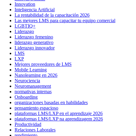
Innovation
Inteligencia Artificial
La rentabilidad de la capacitación 2026
Las mejores LMS para capacitar tu equipo comercial
LGBTIQ+
Liderazgo
Liderazgo femenino
liderazgo generativo
Liderazgo innovador
LMS
LXP
Mejores proveedores de LMS
Mobile Learning
Nanolearning en 2026
Neurociencia
Neuromanagement
normativas internas
Onboarding
organizaciones basadas en habilidades
pensamiento espacioso
plataformas LMS/LXP en el aprendizaje 2026
plataformas LMS/LXP na aprendizagem 2026
Productividad
Relaciones Laborales
rendimiento