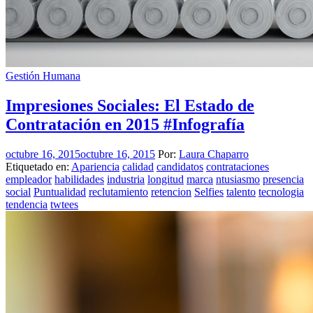
Gestión Humana
Impresiones Sociales: El Estado de
Contratación en 2015 #Infografía
octubre 16, 2015
octubre 16, 2015
Por:
Laura Chaparro
Etiquetado en:
Apariencia
calidad
candidatos
contrataciones
empleador
habilidades
industria
longitud
marca
ntusiasmo
presencia
social
Puntualidad
reclutamiento
retencion
Selfies
talento
tecnologia
tendencia
twtees