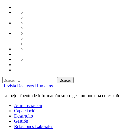
Saltar
Home
al
Administración
Seguridad
contenido
Tecnología
Capacitación
Tips
de
Universidad
Desarrollo
Oficina
Corporativa
Emprendimiento
Liderazgo
Productividad
Gestión
Gestión
Relaciones
Humana
Laborales
Selección
contratación
Gestión
Humana
Capacitación
Buscar:
Revista Recursos Humanos
La mejor fuente de información sobre gestión humana en español
Menú
Administración
principal
Capacitación
Desarrollo
Gestión
Relaciones Laborales