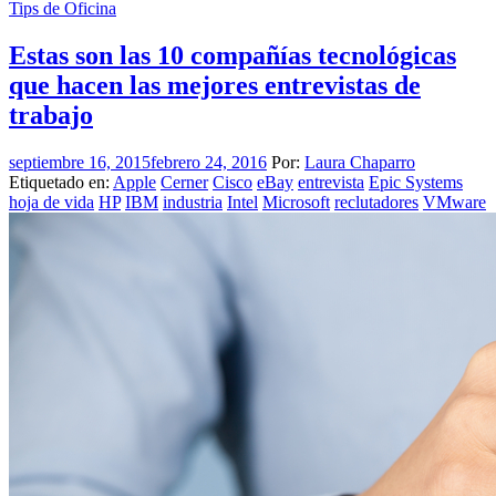
Tips de Oficina
Estas son las 10 compañías tecnológicas
que hacen las mejores entrevistas de
trabajo
septiembre 16, 2015
febrero 24, 2016
Por:
Laura Chaparro
Etiquetado en:
Apple
Cerner
Cisco
eBay
entrevista
Epic Systems
hoja de vida
HP
IBM
industria
Intel
Microsoft
reclutadores
VMware