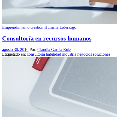
Emprendimiento
Gestión Humana
Liderazgo
Consultoría en recursos humanos
agosto 30, 2016
Por:
Claudia Garcia Ruiz
Etiquetado en:
consultoría
habilidad
industria
negocios
soluciones