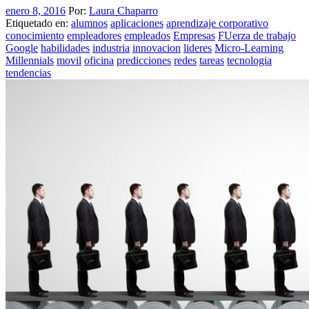
enero 8, 2016
Por:
Laura Chaparro
Etiquetado en:
alumnos
aplicaciones
aprendizaje corporativo
conocimiento
empleadores
empleados
Empresas
FUerza de trabajo
Google
habilidades
industria
innovacion
lideres
Micro-Learning
Millennials
movil
oficina
predicciones
redes
tareas
tecnologia
tendencias