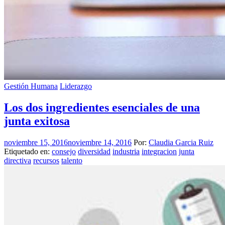
Gestión Humana
Liderazgo
Los dos ingredientes esenciales de una
junta exitosa
noviembre 15, 2016
noviembre 14, 2016
Por:
Claudia Garcia Ruiz
Etiquetado en:
consejo
diversidad
industria
integracion
junta
directiva
recursos
talento