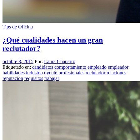
Tips de Oficina
¿Qué cualidades hacen un gran
reclutador?
octubre 8, 2015
Por:
Laura Chaparro
Etiquetado en:
candidatos
comportamiento
empleado
empleador
habilidades
industria
oyente
profesionales
reclutador
relaciones
reputacion
requisitos
trabajar