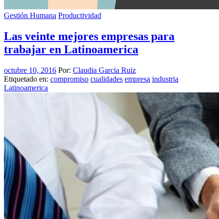
Gestión Humana
Productividad
Las veinte mejores empresas para
trabajar en Latinoamerica
octubre 10, 2016
Por:
Claudia Garcia Ruiz
Etiquetado en:
compromiso
cualidades
empresa
industria
Latinoamerica