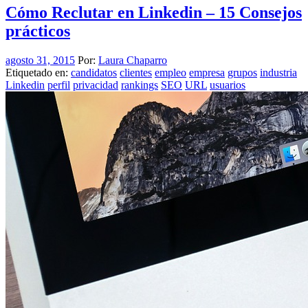
Cómo Reclutar en Linkedin – 15 Consejos
prácticos
agosto 31, 2015
Por:
Laura Chaparro
Etiquetado en:
candidatos
clientes
empleo
empresa
grupos
industria
Linkedin
perfil
privacidad
rankings
SEO
URL
usuarios