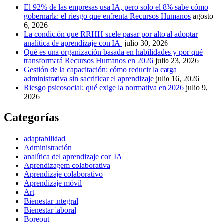
El 92% de las empresas usa IA, pero solo el 8% sabe cómo
gobernarla: el riesgo que enfrenta Recursos Humanos
agosto
6, 2026
La condición que RRHH suele pasar por alto al adoptar
analítica de aprendizaje con IA
julio 30, 2026
Qué es una organización basada en habilidades y por qué
transformará Recursos Humanos en 2026
julio 23, 2026
Gestión de la capacitación: cómo reducir la carga
administrativa sin sacrificar el aprendizaje
julio 16, 2026
Riesgo psicosocial: qué exige la normativa en 2026
julio 9,
2026
Categorías
adaptabilidad
Administración
analítica del aprendizaje con IA
Aprendizagem colaborativa
Aprendizaje colaborativo
Aprendizaje móvil
Art
Bienestar integral
Bienestar laboral
Boreout