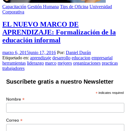
Capacitación
Gestión Humana
Tips de Oficina
Universidad
Corporativa
EL NUEVO MARCO DE
APRENDIZAJE: Formalización de la
educación informal
marzo 6, 2015
junio 17, 2016
Por:
Daniel Durán
Etiquetado en:
aprendizaje
desarrollo
educacion
empresarial
herramientas
liderazgo
marco
mejores
organizaciones
practicas
trabajadores
Suscríbete gratis a nuestro Newsletter
*
indicates required
*
Nombre
*
Correo