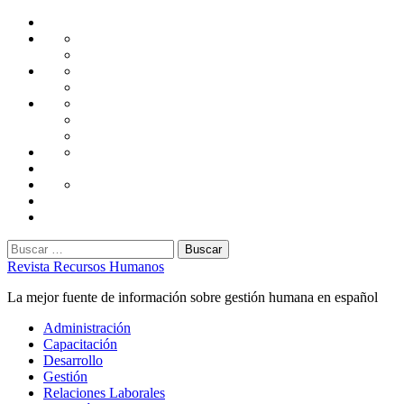
Saltar
Home
al
Administración
Seguridad
contenido
Tecnología
Capacitación
Tips
de
Universidad
Desarrollo
Oficina
Corporativa
Emprendimiento
Liderazgo
Productividad
Gestión
Gestión
Relaciones
Humana
Laborales
Selección
contratación
Gestión
Humana
Capacitación
Buscar:
Revista Recursos Humanos
La mejor fuente de información sobre gestión humana en español
Menú
Administración
principal
Capacitación
Desarrollo
Gestión
Relaciones Laborales