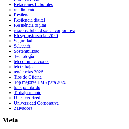
Relaciones Laborales
rendimiento
Resilencia
Resilencia digital
Resiliência digital
responsabilidad social corporativa
Riesgo psicosocial 2026
Seguridad
Selección
Sostenibilidad
Tecnología
telecomunicaciones
teletrabajo
tendencias 2026
Tips de Oficina
Top mejores LMS para 2026
trabajo híbrido
Trabajo remoto
Uncategorized
Universidad Corporativa
Zalvadora
Meta