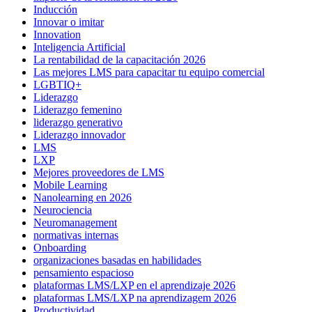
Inducción
Innovar o imitar
Innovation
Inteligencia Artificial
La rentabilidad de la capacitación 2026
Las mejores LMS para capacitar tu equipo comercial
LGBTIQ+
Liderazgo
Liderazgo femenino
liderazgo generativo
Liderazgo innovador
LMS
LXP
Mejores proveedores de LMS
Mobile Learning
Nanolearning en 2026
Neurociencia
Neuromanagement
normativas internas
Onboarding
organizaciones basadas en habilidades
pensamiento espacioso
plataformas LMS/LXP en el aprendizaje 2026
plataformas LMS/LXP na aprendizagem 2026
Productividad