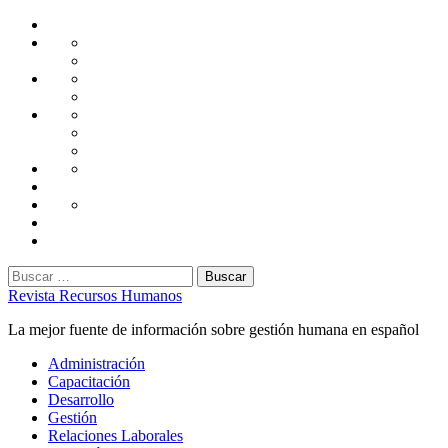
Saltar
Home
al
Administración
Seguridad
contenido
Tecnología
Capacitación
Tips
de
Universidad
Desarrollo
Oficina
Corporativa
Emprendimiento
Liderazgo
Productividad
Gestión
Gestión
Relaciones
Humana
Laborales
Selección
contratación
Gestión
Humana
Capacitación
Buscar:
Revista Recursos Humanos
La mejor fuente de información sobre gestión humana en español
Menú
Administración
principal
Capacitación
Desarrollo
Gestión
Relaciones Laborales