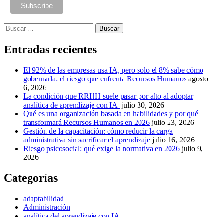
Buscar:
Entradas recientes
El 92% de las empresas usa IA, pero solo el 8% sabe cómo
gobernarla: el riesgo que enfrenta Recursos Humanos
agosto
6, 2026
La condición que RRHH suele pasar por alto al adoptar
analítica de aprendizaje con IA
julio 30, 2026
Qué es una organización basada en habilidades y por qué
transformará Recursos Humanos en 2026
julio 23, 2026
Gestión de la capacitación: cómo reducir la carga
administrativa sin sacrificar el aprendizaje
julio 16, 2026
Riesgo psicosocial: qué exige la normativa en 2026
julio 9,
2026
Categorías
adaptabilidad
Administración
analítica del aprendizaje con IA