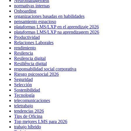
Neuromanagement
normativas internas
Onboarding
organizaciones basadas en habilidades
pensamiento espacioso
plataformas LMS/LXP en el aprendizaje 2026
plataformas LMS/LXP na aprendizagem 2026
Productividad
Relaciones Laborales
rendimiento
Resilencia
Resilencia digital
Resiliência digital
responsabilidad social corporativa
Riesgo psicosocial 2026
Seguridad
Selección
Sostenibilidad
Tecnología
telecomunicaciones
teletrabajo
tendencias 2026
Tips de Oficina
Top mejores LMS para 2026
trabajo híbrido