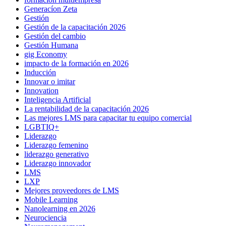
Generacíon Zeta
Gestión
Gestión de la capacitación 2026
Gestión del cambio
Gestión Humana
gig Economy
impacto de la formación en 2026
Inducción
Innovar o imitar
Innovation
Inteligencia Artificial
La rentabilidad de la capacitación 2026
Las mejores LMS para capacitar tu equipo comercial
LGBTIQ+
Liderazgo
Liderazgo femenino
liderazgo generativo
Liderazgo innovador
LMS
LXP
Mejores proveedores de LMS
Mobile Learning
Nanolearning en 2026
Neurociencia