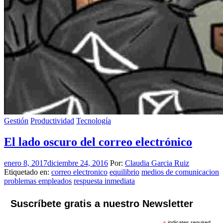
Gestión
Productividad
Tecnología
El lado oscuro del correo electrónico
enero 8, 2017
diciembre 24, 2016
Por:
Claudia Garcia Ruiz
Etiquetado en:
correo electronico
equilibrio
medios de comunicacion
problemas empleados
respuesta inmediata
Suscríbete gratis a nuestro Newsletter
indicates required