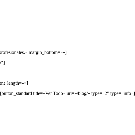
profesionales.» margin_bottom=»»]
5″]
tent_length=»»]
[button_standard title=»Ver Todo» url=»/blog/» type=»2″ type=»info»]