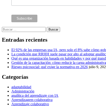
Buscar:
Entradas recientes
El 92% de las empresas usa IA, pero solo el 8% sabe cómo gob
La condición que RRHH suele pasar por alto al adoptar analíti
Qué es una organización basada en habilidades y por qué tra
Gestión de la capacitación: cómo reducir la carga administrativa 
Riesgo psicosocial: qué exige la normativa en 2026
julio 9, 20
Categorías
adaptabilidad
Administración
analítica del aprendizaje con IA
Aprendizagem colaborativa
Aprendizaje colaborativo