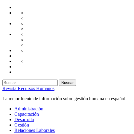
Saltar
Home
al
Administración
Seguridad
contenido
Tecnología
Capacitación
Tips
de
Universidad
Desarrollo
Oficina
Corporativa
Emprendimiento
Liderazgo
Productividad
Gestión
Gestión
Relaciones
Humana
Laborales
Selección
contratación
Gestión
Humana
Capacitación
Buscar:
Revista Recursos Humanos
La mejor fuente de información sobre gestión humana en español
Menú
Administración
principal
Capacitación
Desarrollo
Gestión
Relaciones Laborales