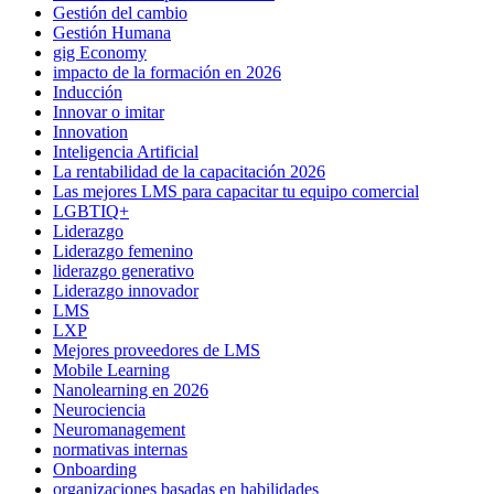
Gestión del cambio
Gestión Humana
gig Economy
impacto de la formación en 2026
Inducción
Innovar o imitar
Innovation
Inteligencia Artificial
La rentabilidad de la capacitación 2026
Las mejores LMS para capacitar tu equipo comercial
LGBTIQ+
Liderazgo
Liderazgo femenino
liderazgo generativo
Liderazgo innovador
LMS
LXP
Mejores proveedores de LMS
Mobile Learning
Nanolearning en 2026
Neurociencia
Neuromanagement
normativas internas
Onboarding
organizaciones basadas en habilidades