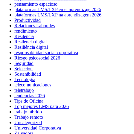
pensamiento espacioso
plataformas LMS/LXP en el aprendizaje 2026
plataformas LMS/LXP na aprendizagem 2026
Productividad
Relaciones Laborales
rendimiento
Resilencia
Resilencia digital
Resiliência digital
responsabilidad social corporativa
Riesgo psicosocial 2026
Seguridad
Selección
Sostenibilidad
Tecnología
telecomunicaciones
teletrabajo
tendencias 2026
Tips de Oficina
Top mejores LMS para 2026
trabajo híbrido
Trabajo remoto
Uncategorized
Universidad Corporativa
Zalvadora