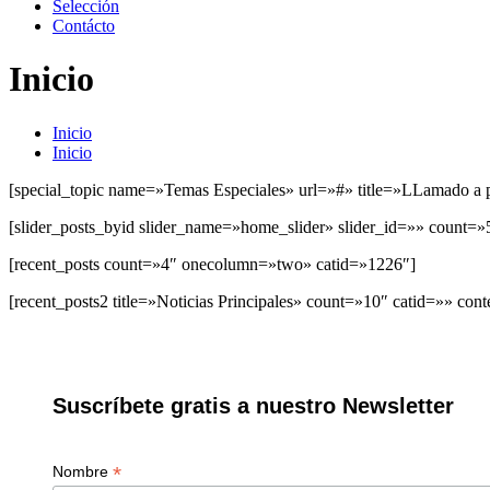
Selección
Contácto
Inicio
Inicio
Inicio
[special_topic name=»Temas Especiales» url=»#» title=»LLamado a 
[slider_posts_byid slider_name=»home_slider» slider_id=»» count=»
[recent_posts count=»4″ onecolumn=»two» catid=»1226″]
[recent_posts2 title=»Noticias Principales» count=»10″ catid=»» con
Suscríbete gratis a nuestro Newsletter
*
Nombre