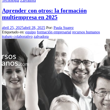
Tecnología
Zalvadora
Aprender con otros: la formación
multiempresa en 2025
abril 25, 2025
abril 28, 2025
Por:
Paula Suarez
Etiquetado en:
equipo
formación empresarial
recursos humanos
trabajo colaborativo
zalvadora