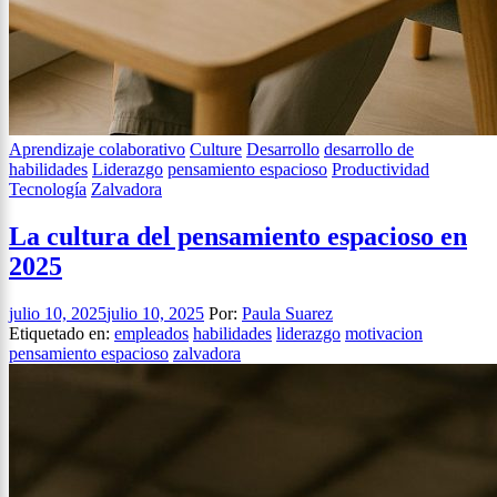
Aprendizaje colaborativo
Culture
Desarrollo
desarrollo de
habilidades
Liderazgo
pensamiento espacioso
Productividad
Tecnología
Zalvadora
La cultura del pensamiento espacioso en
2025
julio 10, 2025
julio 10, 2025
Por:
Paula Suarez
Etiquetado en:
empleados
habilidades
liderazgo
motivacion
pensamiento espacioso
zalvadora