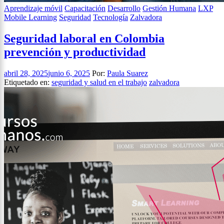
Aprendizaje móvil
Capacitación
Desarrollo
Gestión Humana
LXP
Mobile Learning
Seguridad
Tecnología
Zalvadora
Seguridad laboral en Colombia
prevención y productividad
abril 28, 2025
junio 6, 2025
Por:
Paula Suarez
Etiquetado en:
seguridad y salud en el trabajo
zalvadora