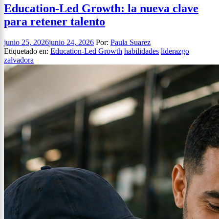
Education-Led Growth: la nueva clave
para retener talento
junio 25, 2026
junio 24, 2026
Por:
Paula Suarez
Etiquetado en:
Education-Led Growth
habilidades
liderazgo
zalvadora