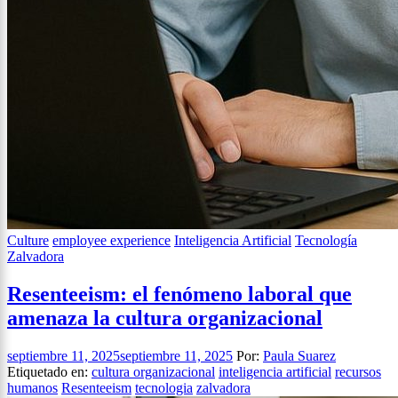
Culture
employee experience
Inteligencia Artificial
Tecnología
Zalvadora
Resenteeism: el fenómeno laboral que
amenaza la cultura organizacional
septiembre 11, 2025
septiembre 11, 2025
Por:
Paula Suarez
Etiquetado en:
cultura organizacional
inteligencia artificial
recursos
humanos
Resenteeism
tecnologia
zalvadora