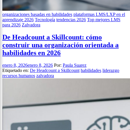
organizaciones basadas en habilidades
plataformas LMS/LXP en el
aprendizaje 2026
Tecnología
tendencias 2026
Top mejores LMS
para 2026
Zalvadora
De Headcount a Skillcount: cómo
construir una organización orientada a
habilidades en 2026
enero 8, 2026
enero 8, 2026
Por:
Paula Suarez
Etiquetado en:
De Headcount a Skillcount
habilidades
liderazgo
recursos humanos
zalvadora