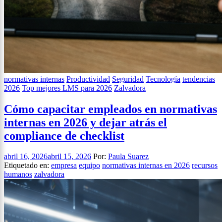
normativas internas
Productividad
Seguridad
Tecnología
tendencias
2026
Top mejores LMS para 2026
Zalvadora
Cómo capacitar empleados en normativas
internas en 2026 y dejar atrás el
compliance de checklist
abril 16, 2026
abril 15, 2026
Por:
Paula Suarez
Etiquetado en:
empresa
equipo
normativas internas en 2026
recursos
humanos
zalvadora