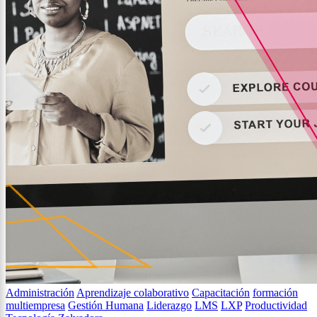
Administración
Aprendizaje colaborativo
Capacitación
formación
multiempresa
Gestión Humana
Liderazgo
LMS
LXP
Productividad