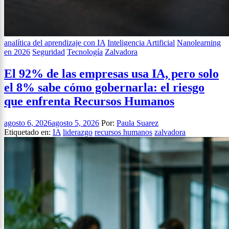
analítica del aprendizaje con IA
Inteligencia Artificial
Nanolearning
en 2026
Seguridad
Tecnología
Zalvadora
El 92% de las empresas usa IA, pero solo
el 8% sabe cómo gobernarla: el riesgo
que enfrenta Recursos Humanos
agosto 6, 2026
agosto 5, 2026
Por:
Paula Suarez
Etiquetado en:
IA
liderazgo
recursos humanos
zalvadora