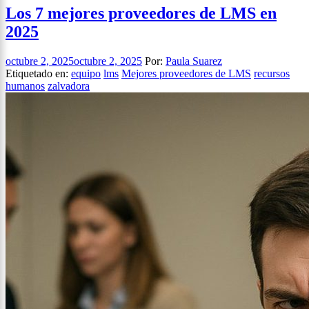
Los 7 mejores proveedores de LMS en
2025
octubre 2, 2025
octubre 2, 2025
Por:
Paula Suarez
Etiquetado en:
equipo
lms
Mejores proveedores de LMS
recursos
humanos
zalvadora