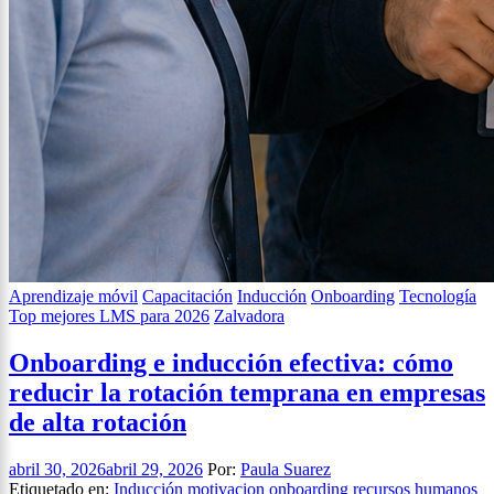
Aprendizaje móvil
Capacitación
Inducción
Onboarding
Tecnología
Top mejores LMS para 2026
Zalvadora
Onboarding e inducción efectiva: cómo
reducir la rotación temprana en empresas
de alta rotación
abril 30, 2026
abril 29, 2026
Por:
Paula Suarez
Etiquetado en:
Inducción
motivacion
onboarding
recursos humanos