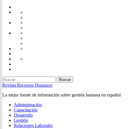
Saltar
Home
al
Administración
Seguridad
contenido
Tecnología
×
Capacitación
Tips
de
Universidad
Desarrollo
Oficina
Corporativa
Emprendimiento
Liderazgo
Productividad
Gestión
Gestión
Relaciones
Humana
Laborales
Selección
contratación
Gestión
Humana
Capacitación
Buscar:
Revista Recursos Humanos
La mejor fuente de información sobre gestión humana en español
Menú
Administración
principal
Capacitación
Desarrollo
Gestión
Relaciones Laborales