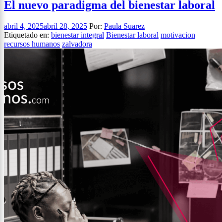
El nuevo paradigma del bienestar laboral
abril 4, 2025
abril 28, 2025
Por:
Paula Suarez
Etiquetado en:
bienestar integral
Bienestar laboral
motivacion
recursos humanos
zalvadora