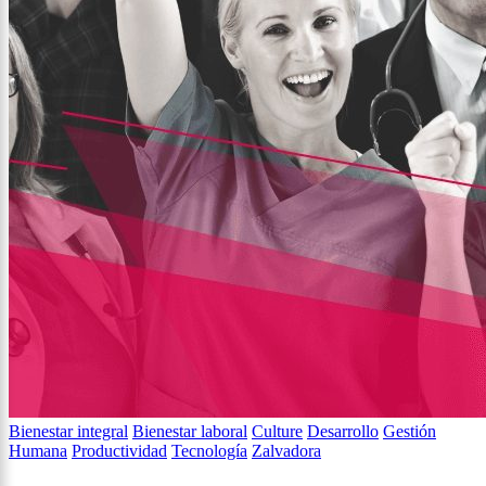
Bienestar integral
Bienestar laboral
Culture
Desarrollo
Gestión
Humana
Productividad
Tecnología
Zalvadora