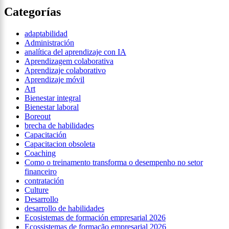
Categorías
adaptabilidad
Administración
analítica del aprendizaje con IA
Aprendizagem colaborativa
Aprendizaje colaborativo
Aprendizaje móvil
Art
Bienestar integral
Bienestar laboral
Boreout
brecha de habilidades
Capacitación
Capacitacion obsoleta
Coaching
Como o treinamento transforma o desempenho no setor
financeiro
contratación
Culture
Desarrollo
desarrollo de habilidades
Ecosistemas de formación empresarial 2026
Ecossistemas de formação empresarial 2026