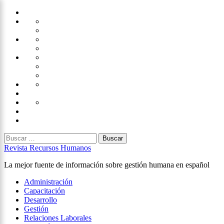
Saltar
Home
al
Administración
Seguridad
contenido
Tecnología
×
Capacitación
Tips
de
Universidad
Desarrollo
Oficina
Corporativa
Emprendimiento
Liderazgo
Productividad
Gestión
Gestión
Relaciones
Humana
Laborales
Selección
contratación
Gestión
Humana
Capacitación
Buscar:
Revista Recursos Humanos
La mejor fuente de información sobre gestión humana en español
Menú
Administración
principal
Capacitación
Desarrollo
Gestión
Relaciones Laborales