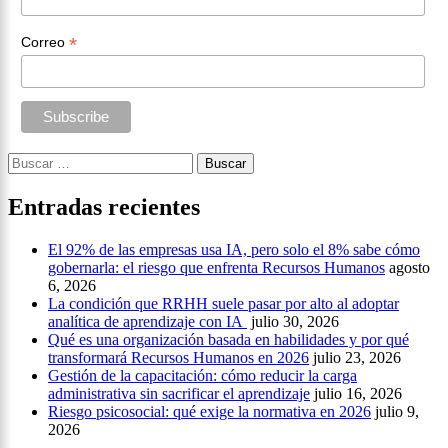
*
Correo
Buscar:
Entradas recientes
El 92% de las empresas usa IA, pero solo el 8% sabe cómo
gobernarla: el riesgo que enfrenta Recursos Humanos
agosto
6, 2026
La condición que RRHH suele pasar por alto al adoptar
analítica de aprendizaje con IA
julio 30, 2026
Qué es una organización basada en habilidades y por qué
transformará Recursos Humanos en 2026
julio 23, 2026
Gestión de la capacitación: cómo reducir la carga
administrativa sin sacrificar el aprendizaje
julio 16, 2026
Riesgo psicosocial: qué exige la normativa en 2026
julio 9,
2026