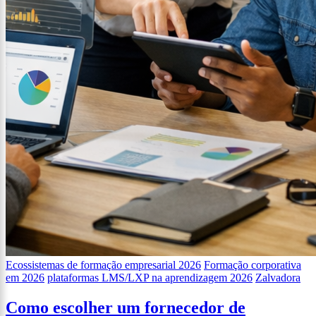
Ecossistemas de formação empresarial 2026
Formação corporativa
em 2026
plataformas LMS/LXP na aprendizagem 2026
Zalvadora
Como escolher um fornecedor de