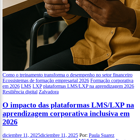
Como o treinamento transforma o desempenho no setor financeiro
Ecossistemas de formação empresarial 2026
Formação corporativa
em 2026
LMS
LXP
plataformas LMS/LXP na aprendizagem 2026
Resiliência digital
Zalvadora
O impacto das plataformas LMS/LXP na
aprendizagem corporativa inclusiva em
2026
diciembre 11, 2025
diciembre 11, 2025
Por:
Paula Suarez