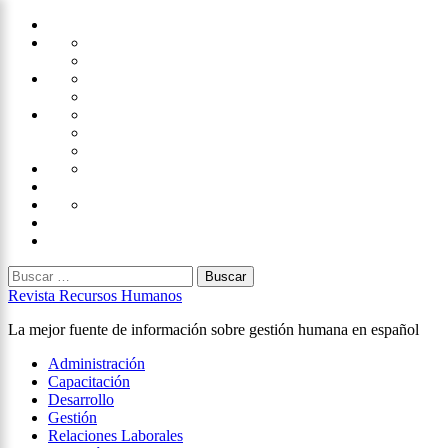
Saltar
Home
al
Administración
Seguridad
contenido
Tecnología
×
Capacitación
Tips
de
Universidad
Desarrollo
Oficina
Corporativa
Emprendimiento
Liderazgo
Productividad
Gestión
Gestión
Relaciones
Humana
-
Laborales
Selección
contratación
Gestión
Humana
Capacitación
Buscar:
Revista Recursos Humanos
La mejor fuente de información sobre gestión humana en español
Menú
Administración
principal
Capacitación
Desarrollo
Gestión
Relaciones Laborales