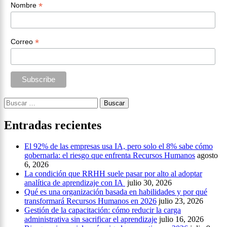
*
Nombre
*
Correo
Buscar:
Entradas recientes
El 92% de las empresas usa IA, pero solo el 8% sabe cómo
gobernarla: el riesgo que enfrenta Recursos Humanos
agosto
6, 2026
La condición que RRHH suele pasar por alto al adoptar
analítica de aprendizaje con IA
julio 30, 2026
Qué es una organización basada en habilidades y por qué
transformará Recursos Humanos en 2026
julio 23, 2026
Gestión de la capacitación: cómo reducir la carga
administrativa sin sacrificar el aprendizaje
julio 16, 2026