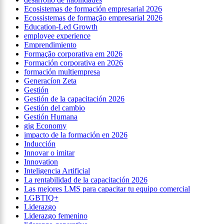
Ecosistemas de formación empresarial 2026
Ecossistemas de formação empresarial 2026
Education-Led Growth
employee experience
Emprendimiento
Formação corporativa em 2026
Formación corporativa en 2026
formación multiempresa
Generacíon Zeta
Gestión
Gestión de la capacitación 2026
Gestión del cambio
Gestión Humana
gig Economy
impacto de la formación en 2026
Inducción
Innovar o imitar
Innovation
Inteligencia Artificial
La rentabilidad de la capacitación 2026
Las mejores LMS para capacitar tu equipo comercial
LGBTIQ+
Liderazgo
Liderazgo femenino