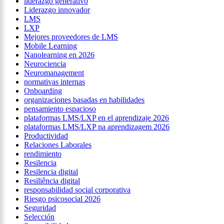
liderazgo generativo
Liderazgo innovador
LMS
LXP
Mejores proveedores de LMS
Mobile Learning
Nanolearning en 2026
Neurociencia
Neuromanagement
normativas internas
Onboarding
organizaciones basadas en habilidades
pensamiento espacioso
plataformas LMS/LXP en el aprendizaje 2026
plataformas LMS/LXP na aprendizagem 2026
Productividad
Relaciones Laborales
rendimiento
Resilencia
Resilencia digital
Resiliência digital
responsabilidad social corporativa
Riesgo psicosocial 2026
Seguridad
Selección