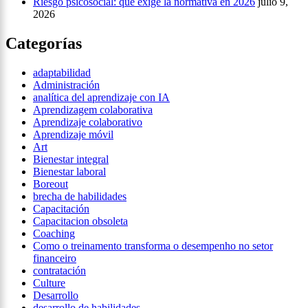
Riesgo psicosocial: qué exige la normativa en 2026
julio 9,
2026
Categorías
adaptabilidad
Administración
analítica del aprendizaje con IA
Aprendizagem colaborativa
Aprendizaje colaborativo
Aprendizaje móvil
Art
Bienestar integral
Bienestar laboral
Boreout
brecha de habilidades
Capacitación
Capacitacion obsoleta
Coaching
Como o treinamento transforma o desempenho no setor
financeiro
contratación
Culture
Desarrollo
desarrollo de habilidades