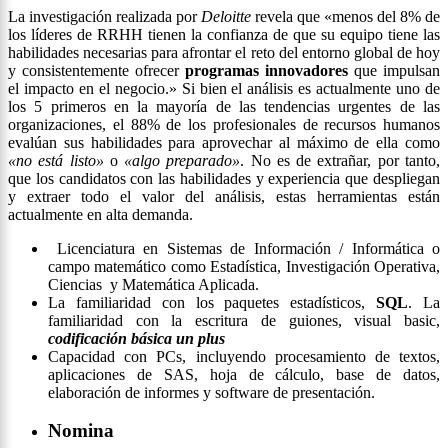
La investigación realizada por
Deloitte
revela que «menos del 8% de
los líderes de RRHH tienen la confianza de que su equipo tiene las
habilidades necesarias para afrontar el reto del entorno global de hoy
y consistentemente ofrecer
programas innovadores
que impulsan
el impacto en el negocio.» Si bien
el análisis
es actualmente uno de
los 5 primeros
en
la mayoría de las tendencias urgentes de las
organizaciones, el 88% de los profesionales de recursos humanos
evalúan sus habilidades para aprovechar al máximo de ella como
«no está listo»
o
«algo preparado»
. No es de extrañar, por tanto,
que los candidatos con las habilidades y experiencia
que
despliegan
y extraer todo el valor de
l análisis, estas
herramientas están
actualmente en alta demanda.
Licenciatura en Sistemas de Información / Informática o
campo matemático como Estadística, Investigación Operativa,
Ciencias y Matemática Aplicada.
La familiaridad con los paquetes estadísticos,
SQL
. La
familiaridad con la escritura de guiones, visual basic,
codificación básica un plus
Capacidad con PCs, incluyendo procesamiento de textos,
aplicaciones de SAS, hoja de cálculo, base de datos,
elaboración de informes y software de presentación.
Nomina