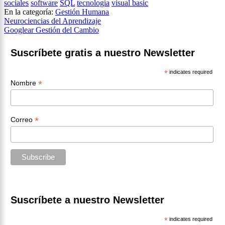
sociales
software
SQL
tecnologia
visual basic
En la categoría:
Gestión Humana
Navegación
Neurociencias del Aprendizaje
Googlear Gestión del Cambio
de
entradas
Suscríbete gratis a nuestro Newsletter
*
indicates required
*
Nombre
*
Correo
Suscríbete a nuestro Newsletter
*
indicates required