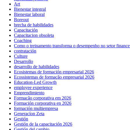
Art
Bienestar integral
Bienestar laboral
Boreout
brecha de habilidades
Capacitación
Capacitacion obsoleta
Coaching
Como o treinamento transforma o desempenho no setor finance
contratación
Culture
Desarrollo
desarrollo de habilidades
Ecosistemas de formación empresarial 2026
Ecossistemas de formação empresarial 2026
Education-Led Growth
employee experience
Emprendimiento
Formação corporativa em 2026
Formación corporativa en 2026
formación multiempresa
Generacíon Zeta
Gestión
Gestión de la capacitación 2026
Gestión del cambio