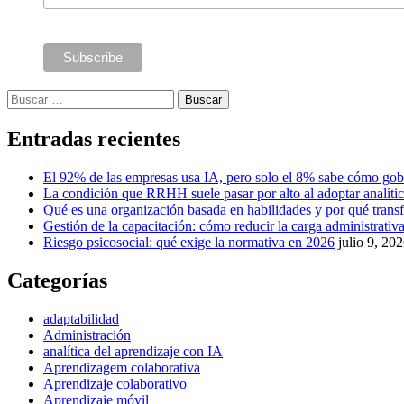
Buscar:
Entradas recientes
El 92% de las empresas usa IA, pero solo el 8% sabe cómo gob
La condición que RRHH suele pasar por alto al adoptar analíti
Qué es una organización basada en habilidades y por qué tra
Gestión de la capacitación: cómo reducir la carga administrativa 
Riesgo psicosocial: qué exige la normativa en 2026
julio 9, 20
Categorías
adaptabilidad
Administración
analítica del aprendizaje con IA
Aprendizagem colaborativa
Aprendizaje colaborativo
Aprendizaje móvil