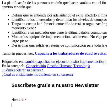
La planificación de las personas tendrán que hacer cambios con el fin 
cambio tendrán que:
Definir qué se entiende por adelantando el éxito; medirlo al final
Identificar a los interesados y determinar los niveles de compro
Tenga en cuenta la diferencia entre dónde está su organización 
requerido éxito?
Identificar a un mediador que tiene la última palabra cuando su
Montar los equipos de implementación, sabiamente. No elija pe
largo plazo.
Desarrollar una sólida estrategia de comunicación para toda la 
También puedes leer:
Capacite a los trabajadores de edad se evita
Etiquetado en:
cambio
capacitacion
ejecucion
exito
implementación
i
En la categoría:
Capacitación
Gestión Humana
Tecnología
Navegación
¿Cómo acelerar su carrera?
¿Cuál es el siguiente movimiento en su carrera?
de
entradas
Suscríbete gratis a nuestro Newsletter
*
Nombre