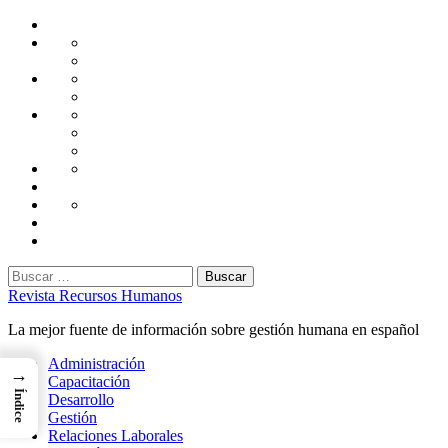
Saltar
Home
al
Administración
Seguridad
contenido
Tecnología
Capacitación
Tips
de
Universidad
Desarrollo
Oficina
Corporativa
Emprendimiento
Liderazgo
Productividad
Gestión
Gestión
Relaciones
Humana
Laborales
Selección
contratación
Gestión
Humana
Capacitación
Buscar:
Revista Recursos Humanos
La mejor fuente de información sobre gestión humana en español
Menú
Administración
→
principal
Capacitación
Índice
Desarrollo
Gestión
Relaciones Laborales