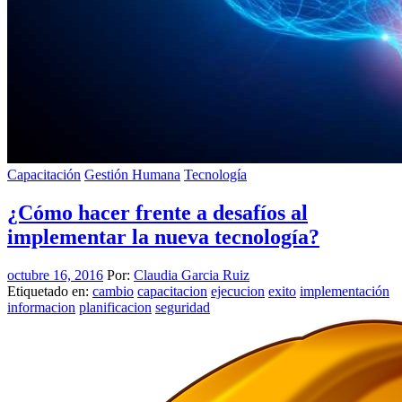
Capacitación
Gestión Humana
Tecnología
¿Cómo hacer frente a desafíos al
implementar la nueva tecnología?
octubre 16, 2016
Por:
Claudia Garcia Ruiz
Etiquetado en:
cambio
capacitacion
ejecucion
exito
implementación
informacion
planificacion
seguridad