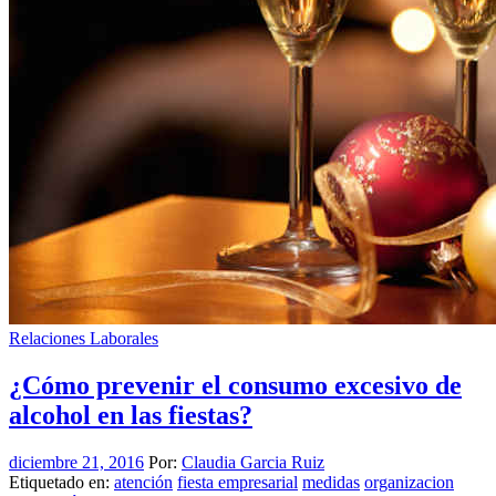
Relaciones Laborales
¿Cómo prevenir el consumo excesivo de
alcohol en las fiestas?
diciembre 21, 2016
Por:
Claudia Garcia Ruiz
Etiquetado en:
atención
fiesta empresarial
medidas
organizacion