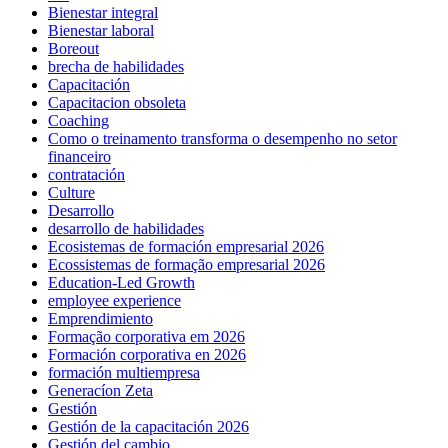
Bienestar integral
Bienestar laboral
Boreout
brecha de habilidades
Capacitación
Capacitacion obsoleta
Coaching
Como o treinamento transforma o desempenho no setor
financeiro
contratación
Culture
Desarrollo
desarrollo de habilidades
Ecosistemas de formación empresarial 2026
Ecossistemas de formação empresarial 2026
Education-Led Growth
employee experience
Emprendimiento
Formação corporativa em 2026
Formación corporativa en 2026
formación multiempresa
Generacíon Zeta
Gestión
Gestión de la capacitación 2026
Gestión del cambio