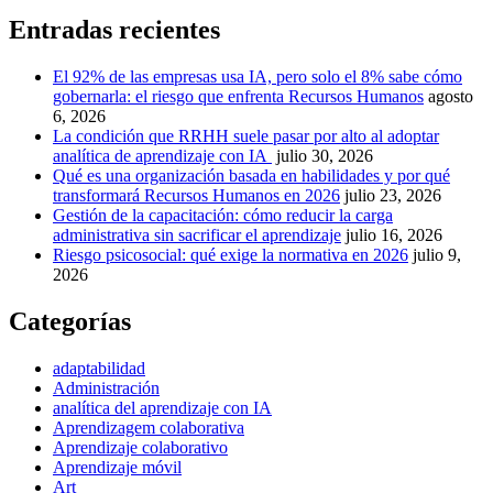
Entradas recientes
El 92% de las empresas usa IA, pero solo el 8% sabe cómo
gobernarla: el riesgo que enfrenta Recursos Humanos
agosto
6, 2026
La condición que RRHH suele pasar por alto al adoptar
analítica de aprendizaje con IA
julio 30, 2026
Qué es una organización basada en habilidades y por qué
transformará Recursos Humanos en 2026
julio 23, 2026
Gestión de la capacitación: cómo reducir la carga
administrativa sin sacrificar el aprendizaje
julio 16, 2026
Riesgo psicosocial: qué exige la normativa en 2026
julio 9,
2026
Categorías
adaptabilidad
Administración
analítica del aprendizaje con IA
Aprendizagem colaborativa
Aprendizaje colaborativo
Aprendizaje móvil
Art