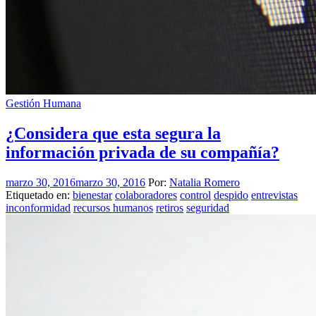
Gestión Humana
¿Considera que esta segura la
información privada de su compañía?
marzo 30, 2016
marzo 30, 2016
Por:
Natalia Romero
Etiquetado en:
bienestar
colaboradores
control
despido
entrevistas
inconformidad
recursos humanos
retiros
seguridad