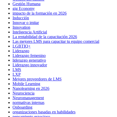
Gestión Humana
gig Economy
impacto de la formación en 2026
Inducción
Innovar o imitar
Innovation
Inteligencia Artificial
La rentabilidad de la capacitación 2026
Las mejores LMS para capacitar tu equipo comercial
LGBTIQ+
Liderazgo
Liderazgo femenino
liderazgo generativo
Liderazgo innovador
LMS
LXP
Mejores proveedores de LMS
Mobile Learning
Nanolearning en 2026
Neurociencia
Neuromanagement
normativas internas
Onboarding
organizaciones basadas en habilidades
pensamiento espacioso