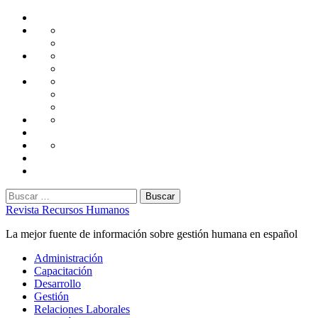
Saltar
Home
al
Administración
Seguridad
contenido
Tecnología
Capacitación
Tips
de
Universidad
Desarrollo
Oficina
Corporativa
Emprendimiento
Liderazgo
Productividad
Gestión
Gestión
Relaciones
Humana
Laborales
Selección
contratación
Gestión
Humana
Capacitación
Buscar:
Revista Recursos Humanos
La mejor fuente de información sobre gestión humana en español
Menú
Administración
principal
Capacitación
Desarrollo
Gestión
Relaciones Laborales