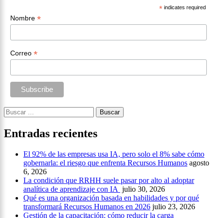
*
indicates required
*
Nombre
*
Correo
Buscar:
Entradas recientes
El 92% de las empresas usa IA, pero solo el 8% sabe cómo
gobernarla: el riesgo que enfrenta Recursos Humanos
agosto
6, 2026
La condición que RRHH suele pasar por alto al adoptar
analítica de aprendizaje con IA
julio 30, 2026
Qué es una organización basada en habilidades y por qué
transformará Recursos Humanos en 2026
julio 23, 2026
Gestión de la capacitación: cómo reducir la carga