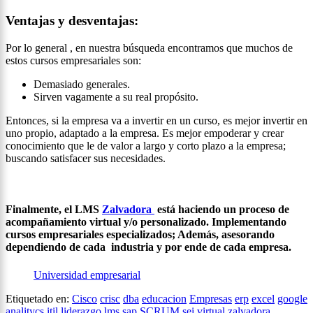
Ventajas y desventajas:
Por lo general , en nuestra búsqueda encontramos que muchos de
estos cursos empresariales son:
Demasiado generales.
Sirven vagamente a su real propósito.
Entonces, si la empresa va a invertir en un curso, es mejor invertir en
uno propio, adaptado a la empresa. Es mejor empoderar y crear
conocimiento que le de valor a largo y corto plazo a la empresa;
buscando satisfacer sus necesidades.
Finalmente, el LMS
Zalvadora
está haciendo un proceso de
acompañamiento virtual y/o personalizado. Implementando
cursos empresariales especializados; Además, asesorando
dependiendo de cada industria y por ende de cada empresa.
Universidad empresarial
Etiquetado en:
Cisco
crisc
dba
educacion
Empresas
erp
excel
google
analitycs
itil
liderazgo
lms
sap
SCRUM
sei
virtual
zalvadora