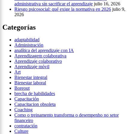
administrativa sin sacrificar el aprendizaje
julio 16, 2026
Riesgo psicosocial: qué exige la normativa en 2026
julio 9,
2026
Categorías
adaptabilidad
Administración
analítica del aprendizaje con IA
Aprendizagem colaborativa
Aprendizaje colaborativo
Aprendizaje móvil
Art
Bienestar integral
Bienestar laboral
Boreout
brecha de habilidades
Capacitación
Capacitacion obsoleta
Coaching
Como o treinamento transforma o desempenho no setor
financeiro
contratación
Culture