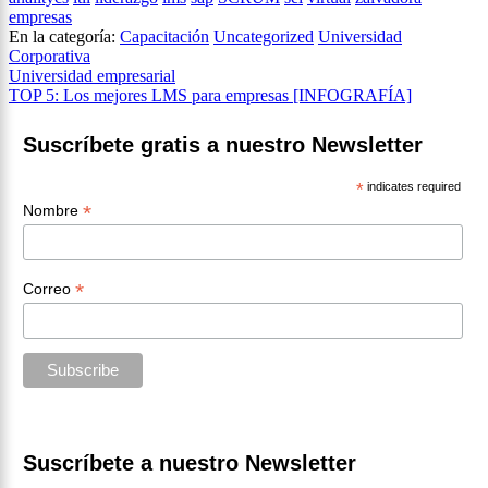
empresas
En la categoría:
Capacitación
Uncategorized
Universidad
Corporativa
Navegación
Universidad empresarial
TOP 5: Los mejores LMS para empresas [INFOGRAFÍA]
de
entradas
Suscríbete gratis a nuestro Newsletter
*
indicates required
*
Nombre
*
Correo
Suscríbete a nuestro Newsletter