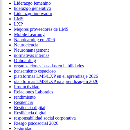
Liderazgo femenino
liderazgo generativo
Liderazgo innovador
LMS
LXP
Mejores proveedores de LMS
Mobile Learning
Nanolearning en 2026
Neurociencia
Neuromanagement
normativas internas
Onboarding
organizaciones basadas en habilidades
pensamiento espacioso
plataformas LMS/LXP en el aprendizaje 2026
plataformas LMS/LXP na aprendizagem 2026
Productividad
Relaciones Laborales
rendimiento
Resilencia
Resilencia digital
Resiliência digital
responsabilidad social corporativa
Riesgo psicosocial 2026
Seguridad