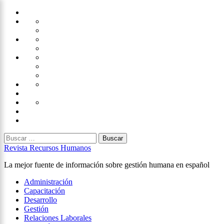
Saltar
Home
al
Administración
Seguridad
contenido
Tecnología
×
Capacitación
Tips
de
Universidad
Desarrollo
Oficina
Corporativa
Emprendimiento
Liderazgo
Productividad
Gestión
Gestión
Relaciones
Humana
Laborales
Selección
contratación
Gestión
Humana
Capacitación
Buscar:
Revista Recursos Humanos
La mejor fuente de información sobre gestión humana en español
Menú
Administración
principal
Capacitación
Desarrollo
Gestión
Relaciones Laborales