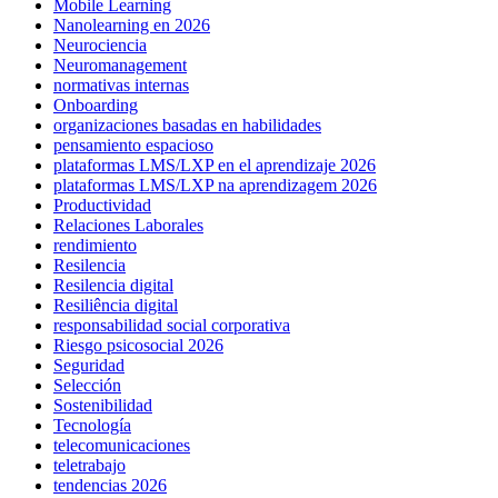
Mobile Learning
Nanolearning en 2026
Neurociencia
Neuromanagement
normativas internas
Onboarding
organizaciones basadas en habilidades
pensamiento espacioso
plataformas LMS/LXP en el aprendizaje 2026
plataformas LMS/LXP na aprendizagem 2026
Productividad
Relaciones Laborales
rendimiento
Resilencia
Resilencia digital
Resiliência digital
responsabilidad social corporativa
Riesgo psicosocial 2026
Seguridad
Selección
Sostenibilidad
Tecnología
telecomunicaciones
teletrabajo
tendencias 2026