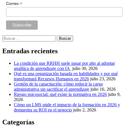
*
Correo
Buscar:
Entradas recientes
La condición que RRHH suele pasar por alto al adoptar
analítica de aprendizaje con IA
julio 30, 2026
Qué es una organización basada en habilidades y por qué
transformará Recursos Humanos en 2026
julio 23, 2026
Gestión de la capacitación: cómo reducir la carga
administrativa sin sacrificar el aprendizaje
julio 16, 2026
Riesgo psicosocial: qué exige la normativa en 2026
julio 9,
2026
Cómo un LMS mide el impacto de la formación en 2026 y
demuestra su ROI en el negocio
julio 2, 2026
Categorías