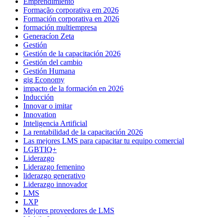
Emprendimiento
Formação corporativa em 2026
Formación corporativa en 2026
formación multiempresa
Generacíon Zeta
Gestión
Gestión de la capacitación 2026
Gestión del cambio
Gestión Humana
gig Economy
impacto de la formación en 2026
Inducción
Innovar o imitar
Innovation
Inteligencia Artificial
La rentabilidad de la capacitación 2026
Las mejores LMS para capacitar tu equipo comercial
LGBTIQ+
Liderazgo
Liderazgo femenino
liderazgo generativo
Liderazgo innovador
LMS
LXP
Mejores proveedores de LMS