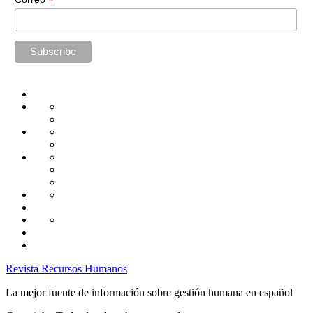
*
Home
Administración
Seguridad
Tecnología
Capacitación
Tips
de
Universidad
Desarrollo
Oficina
Corporativa
Emprendimiento
Liderazgo
Productividad
Gestión
Gestión
Relaciones
Humana
Laborales
Selección
contratación
Gestión
Humana
Capacitación
Revista Recursos Humanos
La mejor fuente de información sobre gestión humana en español