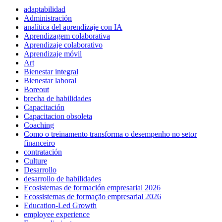
adaptabilidad
Administración
analítica del aprendizaje con IA
Aprendizagem colaborativa
Aprendizaje colaborativo
Aprendizaje móvil
Art
Bienestar integral
Bienestar laboral
Boreout
brecha de habilidades
Capacitación
Capacitacion obsoleta
Coaching
Como o treinamento transforma o desempenho no setor
financeiro
contratación
Culture
Desarrollo
desarrollo de habilidades
Ecosistemas de formación empresarial 2026
Ecossistemas de formação empresarial 2026
Education-Led Growth
employee experience