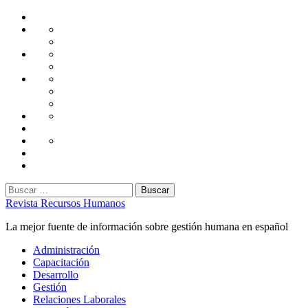
Saltar
Home
al
Administración
Seguridad
contenido
Tecnología
Capacitación
Tips
de
Universidad
Desarrollo
Oficina
Corporativa
Emprendimiento
Liderazgo
Productividad
Gestión
Gestión
Relaciones
Humana
Laborales
Selección
contratación
Gestión
Humana
Capacitación
Buscar:
Revista Recursos Humanos
La mejor fuente de información sobre gestión humana en español
Menú
Administración
principal
Capacitación
Desarrollo
Gestión
Relaciones Laborales