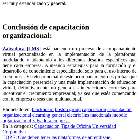
ser muy estandarizado y general.
Conclusión de capacitación
organizacional:
Zalvadora [LMS]
está haciendo un proceso de acompañamiento
virtual personalizado en la implementación de la plataforma;
modulando y adaptando a los diferentes desafíos específicos que
tiene cada empresa. Alineando estrategias para la formación y el
desarrollo de conocimiento especializado, solo para el uso interno de
la empresa. El reto principal de este acompañamiento es probar que
la capacitación presencial y una mala implementación de educación
virtual, definitivamente no genera las interacciones correctas para
incentivar el crecimiento empresarial; ya sea que estés comenzando
con tu empresa o seas una multinacional.
Etiquetado en:
blackboard
boston group
capacitacion
capacitacion
organizacional
elearning
general electric
lms
macdonals
moodle
organizacional
zalvadora empresas
En la categoría:
Capacitación
Tips de Oficina
Universidad
Corporativa
Navegación
TOP 7: Que deben tener las plataformas de aprendizaje