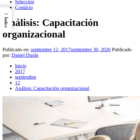
Selección
Contácto
→
Índice
Análisis: Capacitación
organizacional
Publicado en:
septiembre 12, 2017
septiembre 30, 2020
Publicado
por:
Daniel Durán
Inicio
2017
septiembre
12
Análisis: Capacitación organizacional