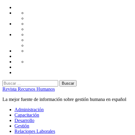
Saltar
Home
al
Administración
Seguridad
contenido
Tecnología
Capacitación
Tips
de
Universidad
Desarrollo
Oficina
Corporativa
Emprendimiento
Liderazgo
Productividad
Gestión
Gestión
Relaciones
Humana
Laborales
Selección
contratación
Gestión
Humana
Capacitación
Buscar:
Revista Recursos Humanos
La mejor fuente de información sobre gestión humana en español
Menú
Administración
principal
Capacitación
Desarrollo
Gestión
Relaciones Laborales