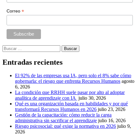
*
Correo
Buscar:
Entradas recientes
El 92% de las empresas usa IA, pero solo el 8% sabe cómo
gobernarla: el riesgo que enfrenta Recursos Humanos
agosto
6, 2026
La condición que RRHH suele pasar por alto al adoptar
analítica de aprendizaje con IA
julio 30, 2026
Qué es una organización basada en habilidades y por qué
transformará Recursos Humanos en 2026
julio 23, 2026
Gestión de la capacitación: cómo reducir la carga
administrativa sin sacrificar el aprendizaje
julio 16, 2026
Riesgo psicosocial: qué exige la normativa en 2026
julio 9,
2026