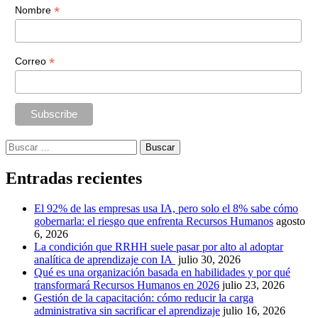
*
Nombre
*
Correo
Buscar:
Entradas recientes
El 92% de las empresas usa IA, pero solo el 8% sabe cómo
gobernarla: el riesgo que enfrenta Recursos Humanos
agosto
6, 2026
La condición que RRHH suele pasar por alto al adoptar
analítica de aprendizaje con IA
julio 30, 2026
Qué es una organización basada en habilidades y por qué
transformará Recursos Humanos en 2026
julio 23, 2026
Gestión de la capacitación: cómo reducir la carga
administrativa sin sacrificar el aprendizaje
julio 16, 2026