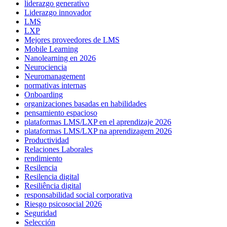
liderazgo generativo
Liderazgo innovador
LMS
LXP
Mejores proveedores de LMS
Mobile Learning
Nanolearning en 2026
Neurociencia
Neuromanagement
normativas internas
Onboarding
organizaciones basadas en habilidades
pensamiento espacioso
plataformas LMS/LXP en el aprendizaje 2026
plataformas LMS/LXP na aprendizagem 2026
Productividad
Relaciones Laborales
rendimiento
Resilencia
Resilencia digital
Resiliência digital
responsabilidad social corporativa
Riesgo psicosocial 2026
Seguridad
Selección