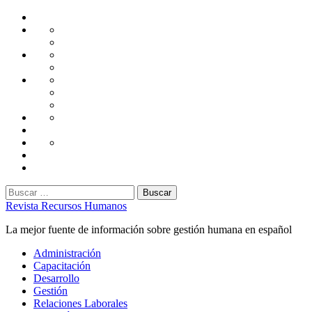
Saltar
Home
al
Administración
Seguridad
contenido
Tecnología
Capacitación
Tips
de
Universidad
Desarrollo
Oficina
Corporativa
Emprendimiento
Liderazgo
Productividad
Gestión
Gestión
Relaciones
Humana
Laborales
Selección
contratación
Gestión
Humana
Capacitación
Buscar:
Revista Recursos Humanos
La mejor fuente de información sobre gestión humana en español
Menú
Administración
principal
Capacitación
Desarrollo
Gestión
Relaciones Laborales