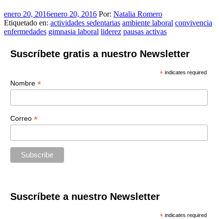
enero 20, 2016
enero 20, 2016
Por:
Natalia Romero
Etiquetado en:
actividades sedentarias
ambiente laboral
convivencia
enfermedades
gimnasia laboral
liderez
pausas activas
Suscríbete gratis a nuestro Newsletter
*
indicates required
*
Nombre
*
Correo
Suscríbete a nuestro Newsletter
*
indicates required