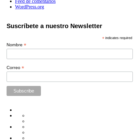
Feed de comentarios
WordPress.org
Suscríbete a nuestro Newsletter
*
indicates required
*
Nombre
*
Correo
Home
Administración
Seguridad
Tecnología
Capacitación
Tips
de
Universidad
Desarrollo
Oficina
Corporativa
Emprendimiento