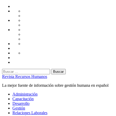
Saltar
Home
al
Administración
Seguridad
contenido
Tecnología
Capacitación
Tips
de
Universidad
Desarrollo
Oficina
Corporativa
Emprendimiento
Liderazgo
Productividad
Gestión
Gestión
Relaciones
Humana
Laborales
Selección
contratación
Gestión
Humana
Capacitación
Buscar:
Revista Recursos Humanos
La mejor fuente de información sobre gestión humana en español
Menú
Administración
principal
Capacitación
Desarrollo
Gestión
Relaciones Laborales