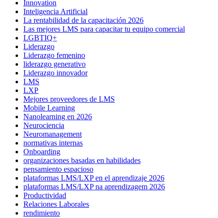
Innovation
Inteligencia Artificial
La rentabilidad de la capacitación 2026
Las mejores LMS para capacitar tu equipo comercial
LGBTIQ+
Liderazgo
Liderazgo femenino
liderazgo generativo
Liderazgo innovador
LMS
LXP
Mejores proveedores de LMS
Mobile Learning
Nanolearning en 2026
Neurociencia
Neuromanagement
normativas internas
Onboarding
organizaciones basadas en habilidades
pensamiento espacioso
plataformas LMS/LXP en el aprendizaje 2026
plataformas LMS/LXP na aprendizagem 2026
Productividad
Relaciones Laborales
rendimiento