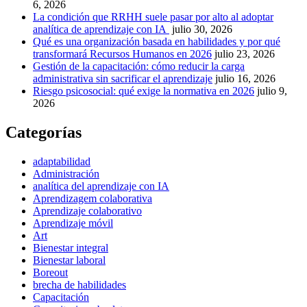
6, 2026
La condición que RRHH suele pasar por alto al adoptar
analítica de aprendizaje con IA
julio 30, 2026
Qué es una organización basada en habilidades y por qué
transformará Recursos Humanos en 2026
julio 23, 2026
Gestión de la capacitación: cómo reducir la carga
administrativa sin sacrificar el aprendizaje
julio 16, 2026
Riesgo psicosocial: qué exige la normativa en 2026
julio 9,
2026
Categorías
adaptabilidad
Administración
analítica del aprendizaje con IA
Aprendizagem colaborativa
Aprendizaje colaborativo
Aprendizaje móvil
Art
Bienestar integral
Bienestar laboral
Boreout
brecha de habilidades
Capacitación