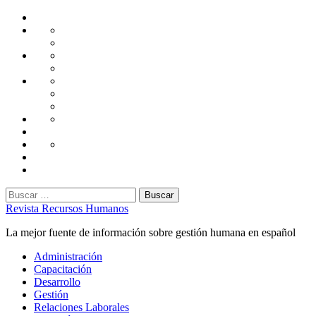
Saltar
Home
al
Administración
Seguridad
contenido
Tecnología
Capacitación
Tips
de
Universidad
Desarrollo
Oficina
Corporativa
Emprendimiento
Liderazgo
Productividad
Gestión
Gestión
Relaciones
Humana
Laborales
Selección
contratación
Gestión
Humana
Capacitación
Buscar:
Revista Recursos Humanos
La mejor fuente de información sobre gestión humana en español
Menú
Administración
principal
Capacitación
Desarrollo
Gestión
Relaciones Laborales