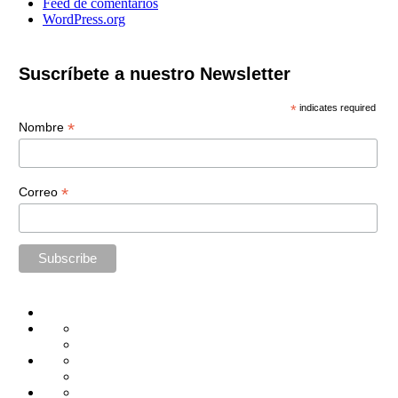
Feed de comentarios
WordPress.org
Suscríbete a nuestro Newsletter
*
indicates required
*
Nombre
*
Correo
Home
Administración
Seguridad
Tecnología
Capacitación
Tips
de
Universidad
Desarrollo
Oficina
Corporativa
Emprendimiento