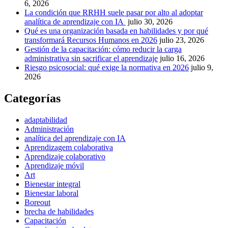
6, 2026
La condición que RRHH suele pasar por alto al adoptar
analítica de aprendizaje con IA
julio 30, 2026
Qué es una organización basada en habilidades y por qué
transformará Recursos Humanos en 2026
julio 23, 2026
Gestión de la capacitación: cómo reducir la carga
administrativa sin sacrificar el aprendizaje
julio 16, 2026
Riesgo psicosocial: qué exige la normativa en 2026
julio 9,
2026
Categorías
adaptabilidad
Administración
analítica del aprendizaje con IA
Aprendizagem colaborativa
Aprendizaje colaborativo
Aprendizaje móvil
Art
Bienestar integral
Bienestar laboral
Boreout
brecha de habilidades
Capacitación