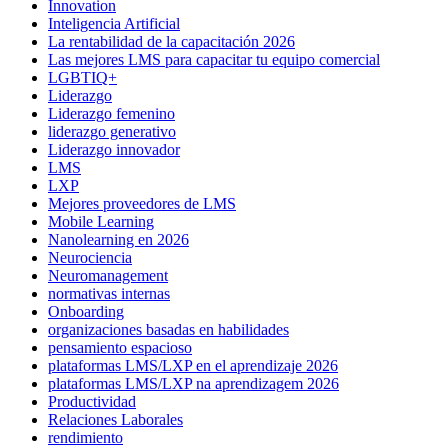
Innovation
Inteligencia Artificial
La rentabilidad de la capacitación 2026
Las mejores LMS para capacitar tu equipo comercial
LGBTIQ+
Liderazgo
Liderazgo femenino
liderazgo generativo
Liderazgo innovador
LMS
LXP
Mejores proveedores de LMS
Mobile Learning
Nanolearning en 2026
Neurociencia
Neuromanagement
normativas internas
Onboarding
organizaciones basadas en habilidades
pensamiento espacioso
plataformas LMS/LXP en el aprendizaje 2026
plataformas LMS/LXP na aprendizagem 2026
Productividad
Relaciones Laborales
rendimiento