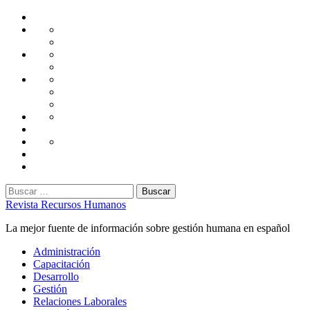
Saltar
Home
al
Administración
Seguridad
contenido
Tecnología
Capacitación
Tips
de
Universidad
Desarrollo
Oficina
Corporativa
Emprendimiento
Liderazgo
Productividad
Gestión
Gestión
Relaciones
Humana
Laborales
Selección
contratación
Gestión
Humana
Capacitación
Buscar:
Revista Recursos Humanos
La mejor fuente de información sobre gestión humana en español
Menú
Administración
principal
Capacitación
Desarrollo
Gestión
Relaciones Laborales