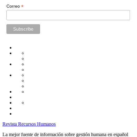
*
Correo
Home
Administración
Seguridad
Tecnología
Capacitación
Tips
de
Universidad
Desarrollo
Oficina
Corporativa
Emprendimiento
Liderazgo
Productividad
Gestión
Gestión
Relaciones
Humana
Laborales
Selección
contratación
Gestión
Humana
Capacitación
Revista Recursos Humanos
La mejor fuente de información sobre gestión humana en español