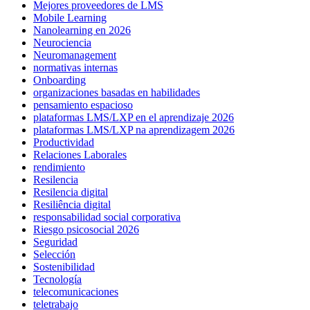
Mejores proveedores de LMS
Mobile Learning
Nanolearning en 2026
Neurociencia
Neuromanagement
normativas internas
Onboarding
organizaciones basadas en habilidades
pensamiento espacioso
plataformas LMS/LXP en el aprendizaje 2026
plataformas LMS/LXP na aprendizagem 2026
Productividad
Relaciones Laborales
rendimiento
Resilencia
Resilencia digital
Resiliência digital
responsabilidad social corporativa
Riesgo psicosocial 2026
Seguridad
Selección
Sostenibilidad
Tecnología
telecomunicaciones
teletrabajo