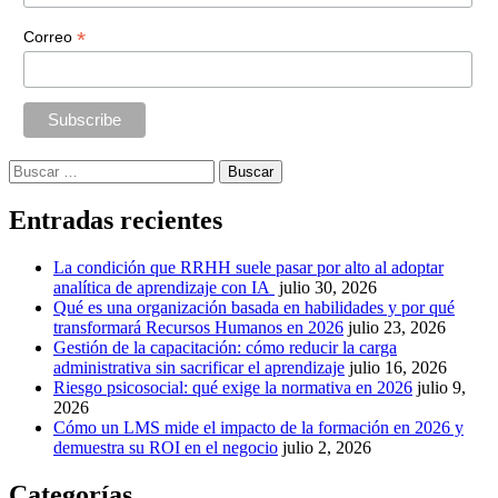
*
Correo
Buscar:
Entradas recientes
La condición que RRHH suele pasar por alto al adoptar
analítica de aprendizaje con IA
julio 30, 2026
Qué es una organización basada en habilidades y por qué
transformará Recursos Humanos en 2026
julio 23, 2026
Gestión de la capacitación: cómo reducir la carga
administrativa sin sacrificar el aprendizaje
julio 16, 2026
Riesgo psicosocial: qué exige la normativa en 2026
julio 9,
2026
Cómo un LMS mide el impacto de la formación en 2026 y
demuestra su ROI en el negocio
julio 2, 2026
Categorías