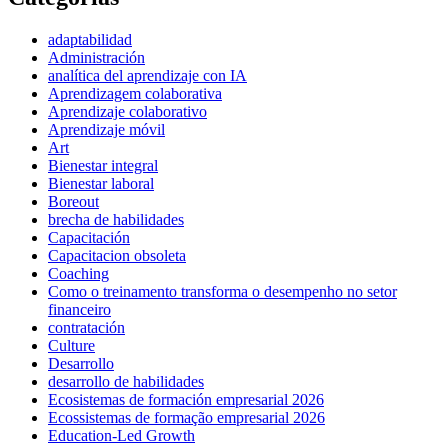
adaptabilidad
Administración
analítica del aprendizaje con IA
Aprendizagem colaborativa
Aprendizaje colaborativo
Aprendizaje móvil
Art
Bienestar integral
Bienestar laboral
Boreout
brecha de habilidades
Capacitación
Capacitacion obsoleta
Coaching
Como o treinamento transforma o desempenho no setor
financeiro
contratación
Culture
Desarrollo
desarrollo de habilidades
Ecosistemas de formación empresarial 2026
Ecossistemas de formação empresarial 2026
Education-Led Growth