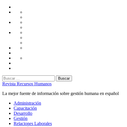
Saltar
Home
al
Administración
Seguridad
contenido
Tecnología
Capacitación
Tips
de
Universidad
Desarrollo
Oficina
Corporativa
Emprendimiento
Liderazgo
Productividad
Gestión
Gestión
Relaciones
Humana
Laborales
Selección
contratación
Gestión
Humana
Capacitación
Buscar:
Revista Recursos Humanos
La mejor fuente de información sobre gestión humana en español
Menú
Administración
principal
Capacitación
Desarrollo
Gestión
Relaciones Laborales