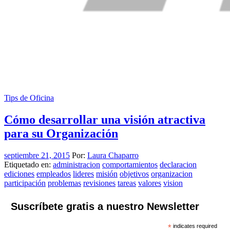
Tips de Oficina
Cómo desarrollar una visión atractiva
para su Organización
septiembre 21, 2015
Por:
Laura Chaparro
Etiquetado en:
administracion
comportamientos
declaracion
ediciones
empleados
lideres
misión
objetivos
organizacion
participación
problemas
revisiones
tareas
valores
vision
Suscríbete gratis a nuestro Newsletter
*
indicates required