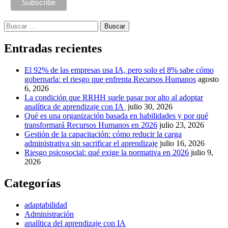
Buscar:
Entradas recientes
El 92% de las empresas usa IA, pero solo el 8% sabe cómo
gobernarla: el riesgo que enfrenta Recursos Humanos
agosto
6, 2026
La condición que RRHH suele pasar por alto al adoptar
analítica de aprendizaje con IA
julio 30, 2026
Qué es una organización basada en habilidades y por qué
transformará Recursos Humanos en 2026
julio 23, 2026
Gestión de la capacitación: cómo reducir la carga
administrativa sin sacrificar el aprendizaje
julio 16, 2026
Riesgo psicosocial: qué exige la normativa en 2026
julio 9,
2026
Categorías
adaptabilidad
Administración
analítica del aprendizaje con IA