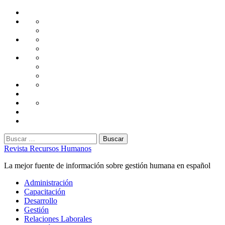
Saltar
Home
al
Administración
Seguridad
contenido
Tecnología
Capacitación
Tips
de
Universidad
Desarrollo
Oficina
Corporativa
Emprendimiento
Liderazgo
Productividad
Gestión
Gestión
Relaciones
Humana
Laborales
Selección
contratación
Gestión
Humana
Capacitación
Buscar:
Revista Recursos Humanos
La mejor fuente de información sobre gestión humana en español
Menú
Administración
principal
Capacitación
Desarrollo
Gestión
Relaciones Laborales