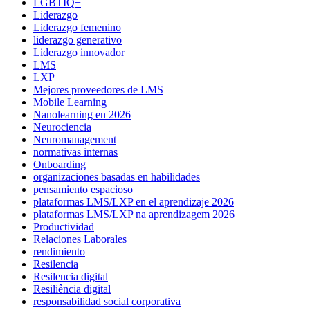
LGBTIQ+
Liderazgo
Liderazgo femenino
liderazgo generativo
Liderazgo innovador
LMS
LXP
Mejores proveedores de LMS
Mobile Learning
Nanolearning en 2026
Neurociencia
Neuromanagement
normativas internas
Onboarding
organizaciones basadas en habilidades
pensamiento espacioso
plataformas LMS/LXP en el aprendizaje 2026
plataformas LMS/LXP na aprendizagem 2026
Productividad
Relaciones Laborales
rendimiento
Resilencia
Resilencia digital
Resiliência digital
responsabilidad social corporativa