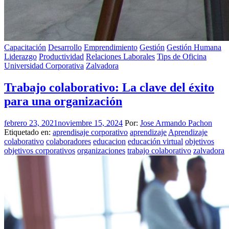
Capacitación
Desarrollo
Emprendimiento
Gestión
Gestión Humana
Liderazgo
Productividad
Relaciones Laborales
Tips de Oficina
Universidad Corporativa
Zalvadora
Trabajo colaborativo: La clave del éxito
para una organización
febrero 23, 2021
noviembre 15, 2024
Por:
Jose Armando Pachon
Etiquetado en:
aprendisaje corporativo
aprendizaje
Aprendizaje
colaborativo
colaboradores
educacion
educación virtual
objetivos
objetivos corporativos
organizaciones
trabajo colaborativo
zalvadora