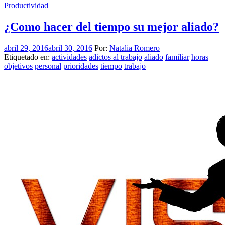
Productividad
¿Como hacer del tiempo su mejor aliado?
abril 29, 2016
abril 30, 2016
Por:
Natalia Romero
Etiquetado en:
actividades
adictos al trabajo
aliado
familiar
horas
objetivos
personal
prioridades
tiempo
trabajo