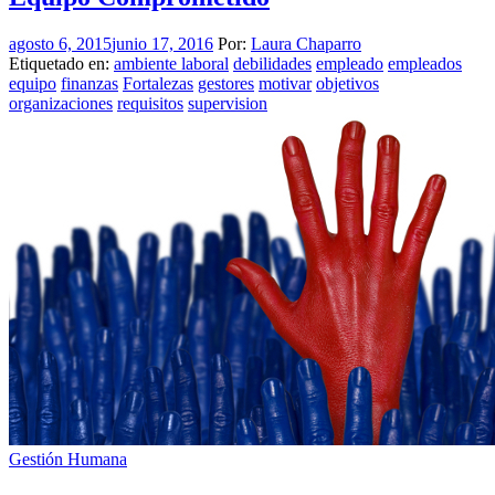
agosto 6, 2015
junio 17, 2016
Por:
Laura Chaparro
Etiquetado en:
ambiente laboral
debilidades
empleado
empleados
equipo
finanzas
Fortalezas
gestores
motivar
objetivos
organizaciones
requisitos
supervision
Gestión Humana