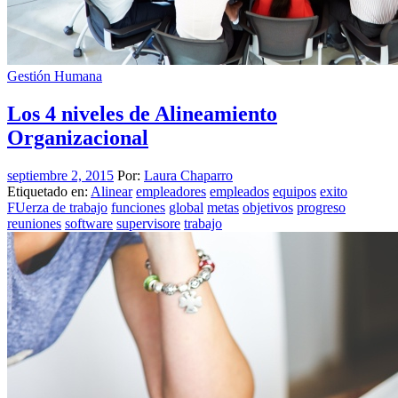
Gestión Humana
Los 4 niveles de Alineamiento
Organizacional
septiembre 2, 2015
Por:
Laura Chaparro
Etiquetado en:
Alinear
empleadores
empleados
equipos
exito
FUerza de trabajo
funciones
global
metas
objetivos
progreso
reuniones
software
supervisore
trabajo