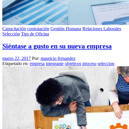
Capacitación
contratación
Gestión Humana
Relaciones Laborales
Selección
Tips de Oficina
Siéntase a gusto en su nueva empresa
marzo 22, 2017
Por:
mauricio fernandez
Etiquetado en:
empresa
integrante
objetivos
proceso
seleccion