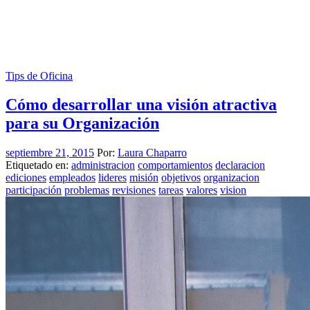
Tips de Oficina
Cómo desarrollar una visión atractiva
para su Organización
septiembre 21, 2015
Por:
Laura Chaparro
Etiquetado en:
administracion
comportamientos
declaracion
ediciones
empleados
lideres
misión
objetivos
organizacion
participación
problemas
revisiones
tareas
valores
vision