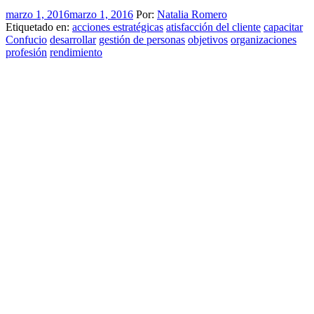
marzo 1, 2016
marzo 1, 2016
Por:
Natalia Romero
Etiquetado en:
acciones estratégicas
atisfacción del cliente
capacitar
Confucio
desarrollar
gestión de personas
objetivos
organizaciones
profesión
rendimiento