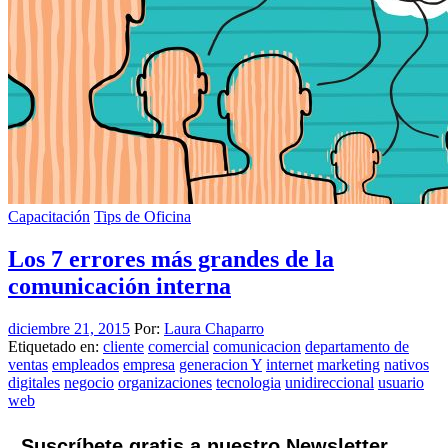
Capacitación
Tips de Oficina
Los 7 errores más grandes de la
comunicación interna
diciembre 21, 2015
Por:
Laura Chaparro
Etiquetado en:
cliente
comercial
comunicacion
departamento de
ventas
empleados
empresa
generacion Y
internet
marketing
nativos
digitales
negocio
organizaciones
tecnologia
unidireccional
usuario
web
Suscríbete gratis a nuestro Newsletter