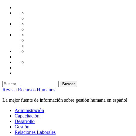
Saltar
Home
al
Administración
Seguridad
contenido
Tecnología
Capacitación
Tips
de
Universidad
Desarrollo
Oficina
Corporativa
Emprendimiento
Liderazgo
Productividad
Gestión
Gestión
Relaciones
Humana
Laborales
Selección
contratación
Gestión
Humana
Capacitación
Buscar:
Revista Recursos Humanos
La mejor fuente de información sobre gestión humana en español
Menú
Administración
principal
Capacitación
Desarrollo
Gestión
Relaciones Laborales