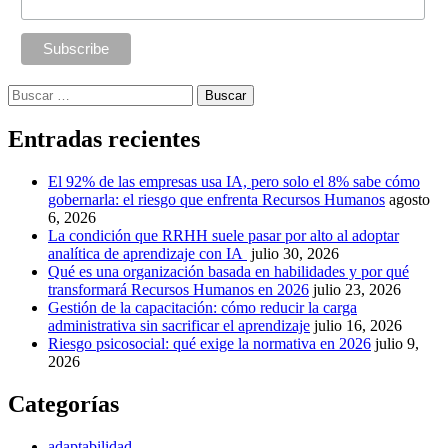
Buscar:
Entradas recientes
El 92% de las empresas usa IA, pero solo el 8% sabe cómo
gobernarla: el riesgo que enfrenta Recursos Humanos
agosto
6, 2026
La condición que RRHH suele pasar por alto al adoptar
analítica de aprendizaje con IA
julio 30, 2026
Qué es una organización basada en habilidades y por qué
transformará Recursos Humanos en 2026
julio 23, 2026
Gestión de la capacitación: cómo reducir la carga
administrativa sin sacrificar el aprendizaje
julio 16, 2026
Riesgo psicosocial: qué exige la normativa en 2026
julio 9,
2026
Categorías
adaptabilidad