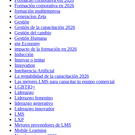
Formação corporativa em 2026
Formación corporativa en 2026
formación multiempresa
Generacíon Zeta
Gestión
Gestión de la capacitación 2026
Gestión del cambio
Gestión Humana
gig Economy
impacto de la formación en 2026
Inducción
Innovar o imitar
Innovation
Inteligencia Artificial
La rentabilidad de la capacitación 2026
Las mejores LMS para capacitar tu equipo comercial
LGBTIQ+
Liderazgo
Liderazgo femenino
liderazgo generativo
Liderazgo innovador
LMS
LXP
Mejores proveedores de LMS
Mobile Learning