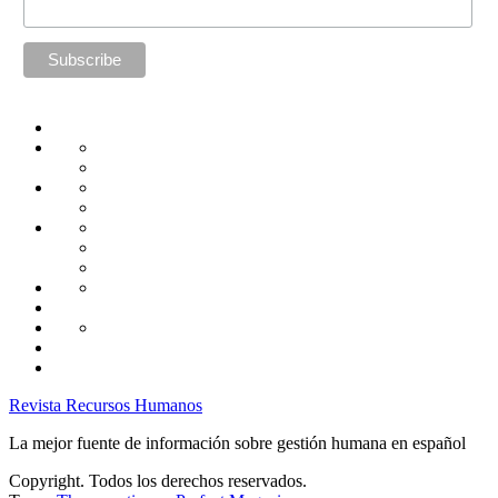
Home
Administración
Seguridad
Tecnología
Capacitación
Tips
de
Universidad
Desarrollo
Oficina
Corporativa
Emprendimiento
Liderazgo
Productividad
Gestión
Gestión
Relaciones
Humana
Laborales
Selección
contratación
Gestión
Humana
Capacitación
Revista Recursos Humanos
La mejor fuente de información sobre gestión humana en español
Copyright. Todos los derechos reservados.