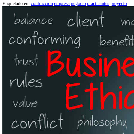
Etiquetado en:
contruccion
empresa
negocio
practicantes
proyecto