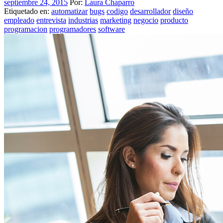
septiembre 24, 2015
Por:
Laura Chaparro
Etiquetado en:
automatizar
bugs
codigo
desarrollador
diseño
empleado
entrevista
industrias
marketing
negocio
producto
programacion
programadores
software