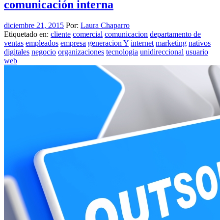
comunicación interna
diciembre 21, 2015
Por:
Laura Chaparro
Etiquetado en:
cliente
comercial
comunicacion
departamento de
ventas
empleados
empresa
generacion Y
internet
marketing
nativos
digitales
negocio
organizaciones
tecnologia
unidireccional
usuario
web