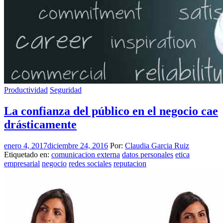
Productividad
Seguridad
La confianza del público en el negocio cae
drásticamente
enero 4, 2017
diciembre 24, 2016
Por:
Claudia Garcia Ruiz
Etiquetado en:
comunicacion externa
datos personales
etica
empresarial
negocio
redes sociales
reputacion