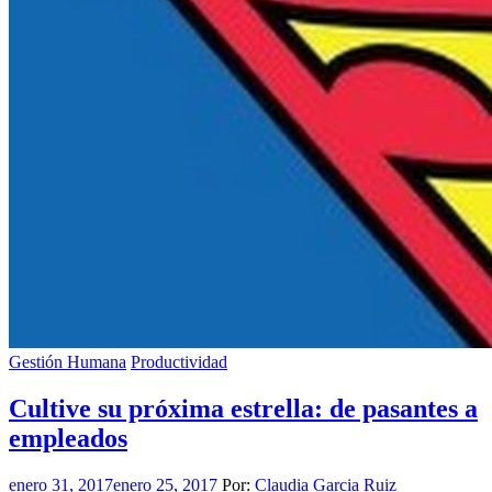
Gestión Humana
Productividad
Cultive su próxima estrella: de pasantes a
empleados
enero 31, 2017
enero 25, 2017
Por:
Claudia Garcia Ruiz