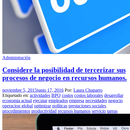
Administración
Considere la posibilidad de tercerizar sus
procesos de negocio en recursos humanos.
noviembre 5, 2015
junio 17, 2016
Por:
Laura Chaparro
Etiquetado en:
actividades
BPO
costos
costos laborales
desarrollar
economia actual
ejecutar
empleados
empresa
necesidades
negocio
operacion global
optimizar
políticas
prestaciones sociales
procedimientos
productividad
recursos humanos
servicio
tareas