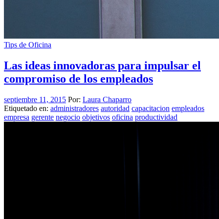
Tips de Oficina
Las ideas innovadoras para impulsar el
compromiso de los empleados
septiembre 11, 2015
Por:
Laura Chaparro
Etiquetado en:
administradores
autoridad
capacitacion
empleados
empresa
gerente
negocio
objetivos
oficina
productividad