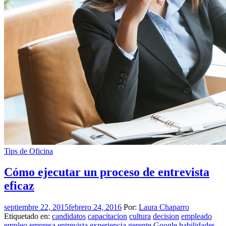
Tips de Oficina
Cómo ejecutar un proceso de entrevista
eficaz
septiembre 22, 2015
febrero 24, 2016
Por:
Laura Chaparro
Etiquetado en:
candidatos
capacitacion
cultura
decision
empleado
empleo
empresa
entrevista
experiencia
gerente
Google
habilidades