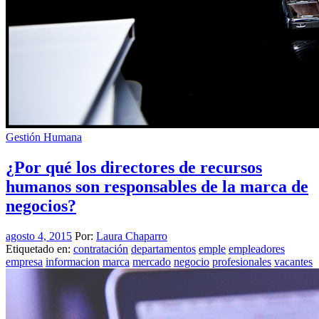
Gestión Humana
¿Por qué los directores de recursos
humanos son responsables de la marca de
negocios?
agosto 4, 2015
Por:
Laura Chaparro
Etiquetado en:
contratación
departamentos
emple
empleadores
empresa
informacion
marca
mercado
negocio
profesionales
vacantes