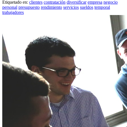
Etiquetado en:
clientes
contratación
diversificar
empresa
negocio
personal
presupuesto
rendimiento
servicios
sueldos
temporal
trabajadores