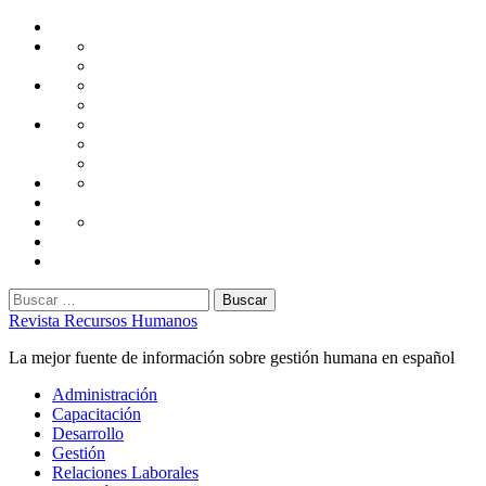
Saltar
Home
al
Administración
Seguridad
contenido
Tecnología
Capacitación
Tips
de
Universidad
Desarrollo
Oficina
Corporativa
Emprendimiento
Liderazgo
Productividad
Gestión
Gestión
Relaciones
Humana
Laborales
Selección
contratación
Gestión
Humana
Capacitación
Buscar:
Revista Recursos Humanos
La mejor fuente de información sobre gestión humana en español
Menú
Administración
principal
Capacitación
Desarrollo
Gestión
Relaciones Laborales