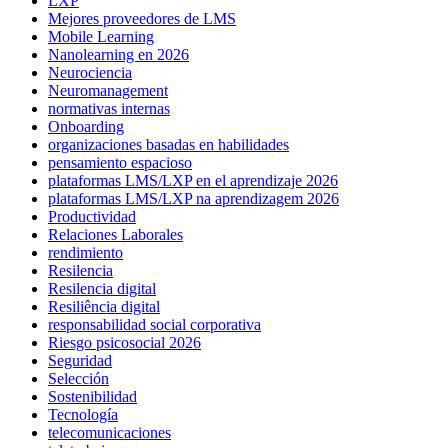
LXP
Mejores proveedores de LMS
Mobile Learning
Nanolearning en 2026
Neurociencia
Neuromanagement
normativas internas
Onboarding
organizaciones basadas en habilidades
pensamiento espacioso
plataformas LMS/LXP en el aprendizaje 2026
plataformas LMS/LXP na aprendizagem 2026
Productividad
Relaciones Laborales
rendimiento
Resilencia
Resilencia digital
Resiliência digital
responsabilidad social corporativa
Riesgo psicosocial 2026
Seguridad
Selección
Sostenibilidad
Tecnología
telecomunicaciones