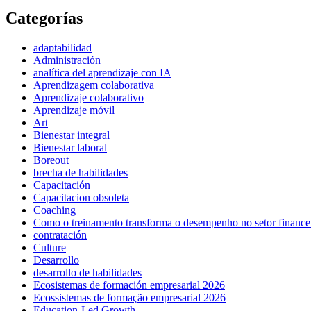
Categorías
adaptabilidad
Administración
analítica del aprendizaje con IA
Aprendizagem colaborativa
Aprendizaje colaborativo
Aprendizaje móvil
Art
Bienestar integral
Bienestar laboral
Boreout
brecha de habilidades
Capacitación
Capacitacion obsoleta
Coaching
Como o treinamento transforma o desempenho no setor finance
contratación
Culture
Desarrollo
desarrollo de habilidades
Ecosistemas de formación empresarial 2026
Ecossistemas de formação empresarial 2026
Education-Led Growth