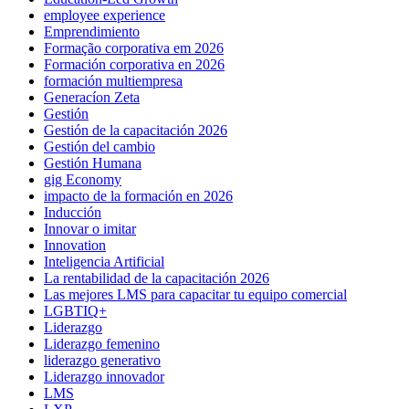
employee experience
Emprendimiento
Formação corporativa em 2026
Formación corporativa en 2026
formación multiempresa
Generacíon Zeta
Gestión
Gestión de la capacitación 2026
Gestión del cambio
Gestión Humana
gig Economy
impacto de la formación en 2026
Inducción
Innovar o imitar
Innovation
Inteligencia Artificial
La rentabilidad de la capacitación 2026
Las mejores LMS para capacitar tu equipo comercial
LGBTIQ+
Liderazgo
Liderazgo femenino
liderazgo generativo
Liderazgo innovador
LMS