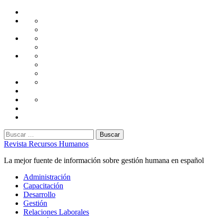
Saltar
Home
al
Administración
Seguridad
contenido
Tecnología
Capacitación
Tips
de
Universidad
Desarrollo
Oficina
Corporativa
Emprendimiento
Liderazgo
Productividad
Gestión
Gestión
Relaciones
Humana
Laborales
Selección
contratación
Gestión
Humana
Capacitación
Buscar:
Revista Recursos Humanos
La mejor fuente de información sobre gestión humana en español
Menú
Administración
principal
Capacitación
Desarrollo
Gestión
Relaciones Laborales