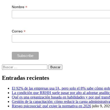
*
Nombre
*
Correo
Buscar:
Entradas recientes
El 92% de las empresas usa IA, pero solo el 8% sabe cómo gob
La condición que RRHH suele pasar por alto al adoptar analíti
Qué es una organización basada en habilidades y por qué tra
Gestión de la capacitación: cómo reducir la carga administrativa 
Riesgo psicosocial: qué exige la normativa en 2026
julio 9, 20