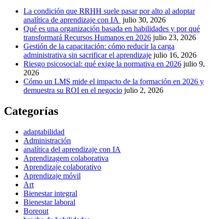
La condición que RRHH suele pasar por alto al adoptar
analítica de aprendizaje con IA
julio 30, 2026
Qué es una organización basada en habilidades y por qué
transformará Recursos Humanos en 2026
julio 23, 2026
Gestión de la capacitación: cómo reducir la carga
administrativa sin sacrificar el aprendizaje
julio 16, 2026
Riesgo psicosocial: qué exige la normativa en 2026
julio 9,
2026
Cómo un LMS mide el impacto de la formación en 2026 y
demuestra su ROI en el negocio
julio 2, 2026
Categorías
adaptabilidad
Administración
analítica del aprendizaje con IA
Aprendizagem colaborativa
Aprendizaje colaborativo
Aprendizaje móvil
Art
Bienestar integral
Bienestar laboral
Boreout