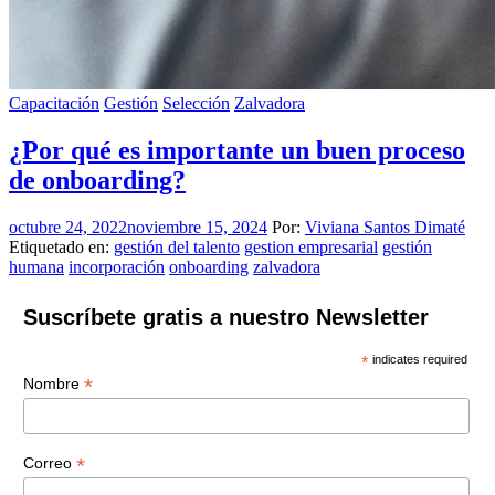
Capacitación
Gestión
Selección
Zalvadora
¿Por qué es importante un buen proceso
de onboarding?
octubre 24, 2022
noviembre 15, 2024
Por:
Viviana Santos Dimaté
Etiquetado en:
gestión del talento
gestion empresarial
gestión
humana
incorporación
onboarding
zalvadora
Suscríbete gratis a nuestro Newsletter
*
indicates required
*
Nombre
*
Correo