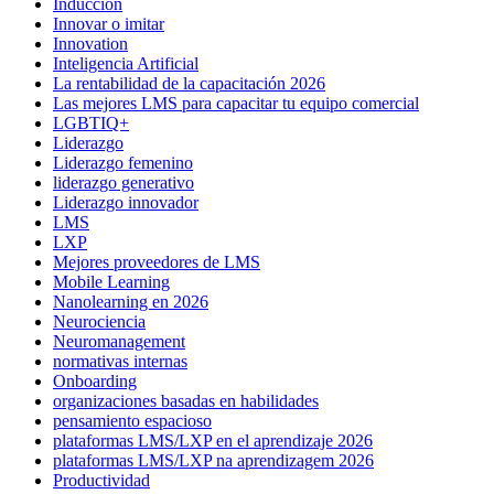
Inducción
Innovar o imitar
Innovation
Inteligencia Artificial
La rentabilidad de la capacitación 2026
Las mejores LMS para capacitar tu equipo comercial
LGBTIQ+
Liderazgo
Liderazgo femenino
liderazgo generativo
Liderazgo innovador
LMS
LXP
Mejores proveedores de LMS
Mobile Learning
Nanolearning en 2026
Neurociencia
Neuromanagement
normativas internas
Onboarding
organizaciones basadas en habilidades
pensamiento espacioso
plataformas LMS/LXP en el aprendizaje 2026
plataformas LMS/LXP na aprendizagem 2026
Productividad