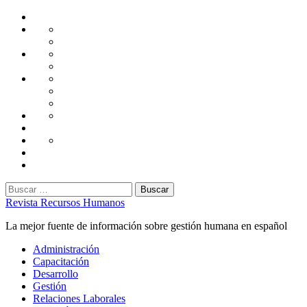
Saltar
Home
al
Administración
Seguridad
contenido
Tecnología
Capacitación
Tips
de
Universidad
Desarrollo
Oficina
Corporativa
Emprendimiento
Liderazgo
Productividad
Gestión
Gestión
Relaciones
Humana
Laborales
Selección
contratación
Gestión
Humana
Capacitación
Buscar:
Revista Recursos Humanos
La mejor fuente de información sobre gestión humana en español
Menú
Administración
principal
Capacitación
Desarrollo
Gestión
Relaciones Laborales