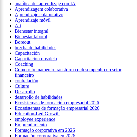
analítica del aprendizaje con IA
Aprendizagem colaborativa
Aprendizaje colaborativo
Aprendizaje móvil
Art
Bienestar integral
Bienestar laboral
Boreout
brecha de habilidades
Capacitación
Capacitacion obsoleta
Coaching
Como o treinamento transforma o desempenho no setor
financeiro
contratación
Culture
Desarrollo
desarrollo de habilidades
Ecosistemas de formación empresarial 2026
Ecossistemas de formação empresarial 2026
Education-Led Growth
employee experience
Emprendimiento
Formação corporativa em 2026
Formación corporativa en 2026