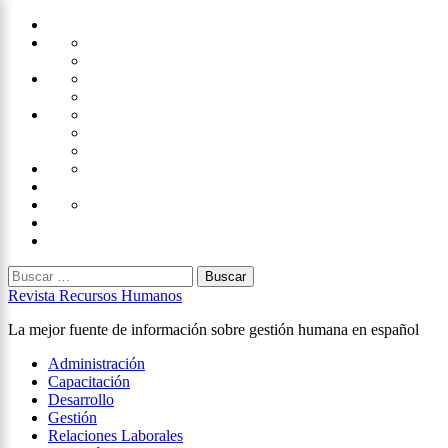
Saltar
Home
al
Administración
Seguridad
contenido
Tecnología
×
Capacitación
Tips
de
Universidad
Desarrollo
Oficina
Corporativa
Emprendimiento
Liderazgo
Productividad
Gestión
Gestión
Relaciones
Humana
Laborales
Selección
contratación
Gestión
Humana
Capacitación
Buscar:
Revista Recursos Humanos
La mejor fuente de información sobre gestión humana en español
Menú
Administración
principal
Capacitación
Desarrollo
Gestión
Relaciones Laborales