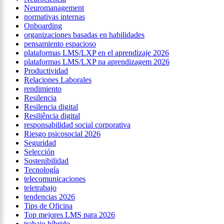
Neuromanagement
normativas internas
Onboarding
organizaciones basadas en habilidades
pensamiento espacioso
plataformas LMS/LXP en el aprendizaje 2026
plataformas LMS/LXP na aprendizagem 2026
Productividad
Relaciones Laborales
rendimiento
Resilencia
Resilencia digital
Resiliência digital
responsabilidad social corporativa
Riesgo psicosocial 2026
Seguridad
Selección
Sostenibilidad
Tecnología
telecomunicaciones
teletrabajo
tendencias 2026
Tips de Oficina
Top mejores LMS para 2026
trabajo híbrido