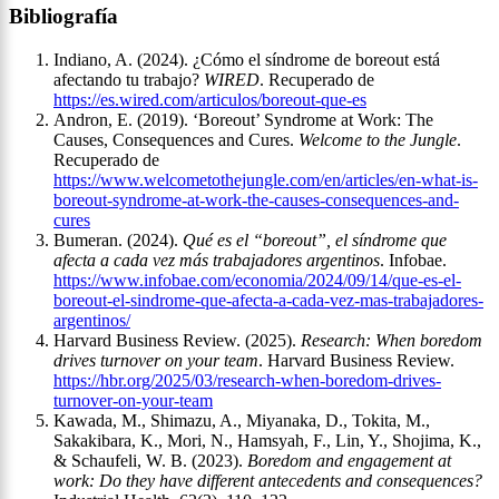
Bibliografía
Indiano, A. (2024). ¿Cómo el síndrome de boreout está
afectando tu trabajo?
WIRED
. Recuperado de
https://es.wired.com/articulos/boreout-que-es
Andron, E. (2019). ‘Boreout’ Syndrome at Work: The
Causes, Consequences and Cures.
Welcome to the Jungle
.
Recuperado de
https://www.welcometothejungle.com/en/articles/en-what-is-
boreout-syndrome-at-work-the-causes-consequences-and-
cures
Bumeran. (2024).
Qué es el “boreout”, el síndrome que
afecta a cada vez más trabajadores argentinos
. Infobae.
https://www.infobae.com/economia/2024/09/14/que-es-el-
boreout-el-sindrome-que-afecta-a-cada-vez-mas-trabajadores-
argentinos/
Harvard Business Review. (2025).
Research: When boredom
drives turnover on your team
. Harvard Business Review.
https://hbr.org/2025/03/research-when-boredom-drives-
turnover-on-your-team
Kawada, M., Shimazu, A., Miyanaka, D., Tokita, M.,
Sakakibara, K., Mori, N., Hamsyah, F., Lin, Y., Shojima, K.,
& Schaufeli, W. B. (2023).
Boredom and engagement at
work: Do they have different antecedents and consequences?