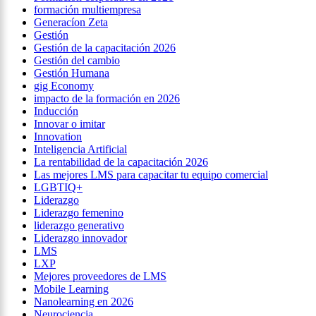
formación multiempresa
Generacíon Zeta
Gestión
Gestión de la capacitación 2026
Gestión del cambio
Gestión Humana
gig Economy
impacto de la formación en 2026
Inducción
Innovar o imitar
Innovation
Inteligencia Artificial
La rentabilidad de la capacitación 2026
Las mejores LMS para capacitar tu equipo comercial
LGBTIQ+
Liderazgo
Liderazgo femenino
liderazgo generativo
Liderazgo innovador
LMS
LXP
Mejores proveedores de LMS
Mobile Learning
Nanolearning en 2026
Neurociencia