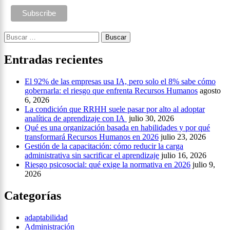
Buscar:
Entradas recientes
El 92% de las empresas usa IA, pero solo el 8% sabe cómo
gobernarla: el riesgo que enfrenta Recursos Humanos
agosto
6, 2026
La condición que RRHH suele pasar por alto al adoptar
analítica de aprendizaje con IA
julio 30, 2026
Qué es una organización basada en habilidades y por qué
transformará Recursos Humanos en 2026
julio 23, 2026
Gestión de la capacitación: cómo reducir la carga
administrativa sin sacrificar el aprendizaje
julio 16, 2026
Riesgo psicosocial: qué exige la normativa en 2026
julio 9,
2026
Categorías
adaptabilidad
Administración