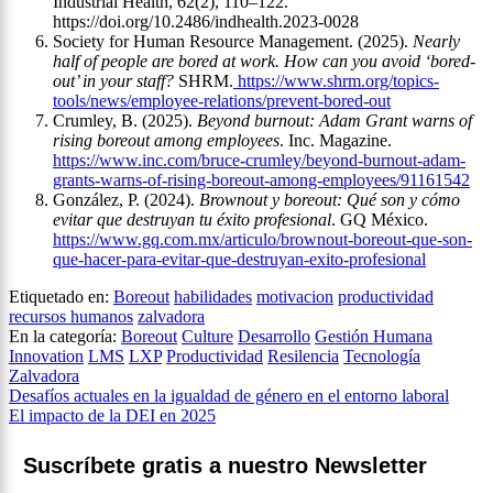
Industrial Health, 62(2), 110–122.
https://doi.org/10.2486/indhealth.2023-0028
Society for Human Resource Management. (2025).
Nearly
half of people are bored at work. How can you avoid ‘bored-
out’ in your staff?
SHRM.
https://www.shrm.org/topics-
tools/news/employee-relations/prevent-bored-out
Crumley, B. (2025).
Beyond burnout: Adam Grant warns of
rising boreout among employees
. Inc. Magazine.
https://www.inc.com/bruce-crumley/beyond-burnout-adam-
grants-warns-of-rising-boreout-among-employees/91161542
González, P. (2024).
Brownout y boreout: Qué son y cómo
evitar que destruyan tu éxito profesional
. GQ México.
https://www.gq.com.mx/articulo/brownout-boreout-que-son-
que-hacer-para-evitar-que-destruyan-exito-profesional
Etiquetado en:
Boreout
habilidades
motivacion
productividad
recursos humanos
zalvadora
En la categoría:
Boreout
Culture
Desarrollo
Gestión Humana
Innovation
LMS
LXP
Productividad
Resilencia
Tecnología
Zalvadora
Navegación
Desafíos actuales en la igualdad de género en el entorno laboral
El impacto de la DEI en 2025
de
entradas
Suscríbete gratis a nuestro Newsletter