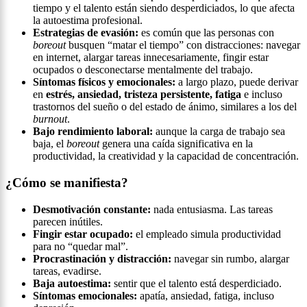
tiempo y el talento están siendo desperdiciados, lo que afecta
la autoestima profesional.
Estrategias de evasión:
es común que las personas con
boreout
busquen “matar el tiempo” con distracciones: navegar
en internet, alargar tareas innecesariamente, fingir estar
ocupados o desconectarse mentalmente del trabajo.
Síntomas físicos y emocionales:
a largo plazo, puede derivar
en
estrés, ansiedad, tristeza persistente, fatiga
e incluso
trastornos del sueño o del estado de ánimo, similares a los del
burnout
.
Bajo rendimiento laboral:
aunque la carga de trabajo sea
baja, el
boreout
genera una caída significativa en la
productividad, la creatividad y la capacidad de concentración.
¿Cómo se manifiesta?
Desmotivación constante:
nada entusiasma. Las tareas
parecen inútiles.
Fingir estar ocupado:
el empleado simula productividad
para no “quedar mal”.
Procrastinación y distracción:
navegar sin rumbo, alargar
tareas, evadirse.
Baja autoestima:
sentir que el talento está desperdiciado.
Síntomas emocionales:
apatía, ansiedad, fatiga, incluso