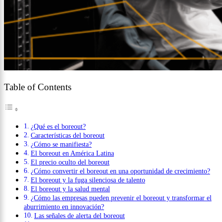
Table of Contents
¿Qué es el boreout?
Características del boreout
¿Cómo se manifiesta?
El boreout en América Latina
El precio oculto del boreout
¿Cómo convertir el boreout en una oportunidad de crecimiento?
El boreout y la fuga silenciosa de talento
El boreout y la salud mental
¿Cómo las empresas pueden prevenir el boreout y transformar el
aburrimiento en innovación?
Las señales de alerta del boreout