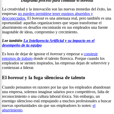
Diagrama proceso para combatir el boreout
La creatividad y la innovación son las nuevas monedas del éxito, las
empresas
no pueden permitirse tener equipos aburridos y
desconectados.
El
boreout
es una amenaza real, pero también es una
oportunidad: aquellas organizaciones que sepan transformar el
aburrimiento en desafíos encontrarán en sus empleados una fuente
inagotable de ideas, compromiso y crecimiento.
Lee también
La Inteligencia Artificial y su impacto en el
desempeño de tu equipo
Es hora de dejar de ignorar el
boreout
y empezar a
construir
entornos de trabajo
donde el talento florezca. Porque cuando los
empleados se sienten inspirados, las empresas dejan de sobrevivir y
comienzan a liderar.
El
boreout
y la fuga silenciosa de talento
Cuando pensamos en razones por las que los empleados abandonan
una empresa, solemos imaginar salarios poco competitivos, falta de
reconocimiento o una cultura laboral tóxica. Sin embargo, un
enemigo silencioso está empujando a muchos profesionales a buscar
nuevas oportunidades sin que sus empleadores lo noten:
el
aburrimiento
.