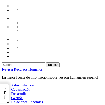
Saltar
Home
al
Administración
Seguridad
contenido
Tecnología
Capacitación
Tips
de
Universidad
Desarrollo
Oficina
Corporativa
Emprendimiento
Liderazgo
Productividad
Gestión
Gestión
Relaciones
Humana
Laborales
Selección
contratación
Gestión
Humana
Capacitación
Buscar:
Revista Recursos Humanos
La mejor fuente de información sobre gestión humana en español
Menú
Administración
→
principal
Capacitación
Índice
Desarrollo
Gestión
Relaciones Laborales