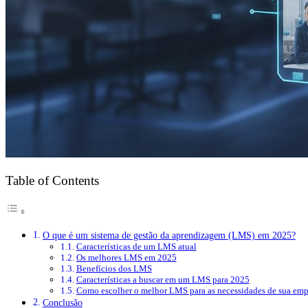
Table of Contents
O que é um sistema de gestão da aprendizagem (LMS) em 2025?
Características de um LMS atual
Os melhores LMS em 2025
Benefícios dos LMS
Características a buscar em um LMS para 2025
Como escolher o melhor LMS para as necessidades de sua emp
Conclusão