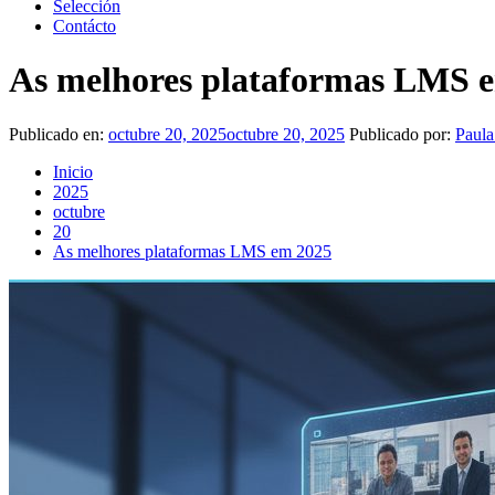
Selección
Contácto
As melhores plataformas LMS 
Publicado en:
octubre 20, 2025
octubre 20, 2025
Publicado por:
Paula
Inicio
2025
octubre
20
As melhores plataformas LMS em 2025