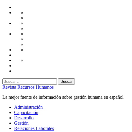
Saltar
Home
al
Administración
Seguridad
contenido
Tecnología
Capacitación
Tips
de
Universidad
Desarrollo
Oficina
Corporativa
Emprendimiento
Liderazgo
Productividad
Gestión
Gestión
Relaciones
Humana
Laborales
Selección
contratación
Gestión
Humana
Capacitación
Buscar:
Revista Recursos Humanos
La mejor fuente de información sobre gestión humana en español
Menú
Administración
principal
Capacitación
Desarrollo
Gestión
Relaciones Laborales