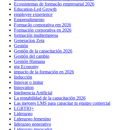
Ecossistemas de formação empresarial 2026
Education-Led Growth
employee experience
Emprendimiento
Formação corporativa em 2026
Formación corporativa en 2026
formación multiempresa
Generacíon Zeta
Gestión
Gestión de la capacitación 2026
Gestión del cambio
Gestión Humana
gig Economy
impacto de la formación en 2026
Inducción
Innovar o imitar
Innovation
Inteligencia Artificial
La rentabilidad de la capacitación 2026
Las mejores LMS para capacitar tu equipo comercial
LGBTIQ+
Liderazgo
Liderazgo femenino
liderazgo generativo
Liderazgo innovador