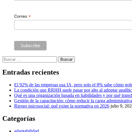
*
Correo
Buscar:
Entradas recientes
El 92% de las empresas usa IA, pero solo el 8% sabe cómo gob
La condición que RRHH suele pasar por alto al adoptar analíti
Qué es una organización basada en habilidades y por qué tra
Gestión de la capacitación: cómo reducir la carga administrativa 
Riesgo psicosocial: qué exige la normativa en 2026
julio 9, 20
Categorías
adaptabilidad