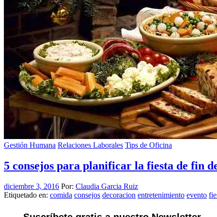
Gestión Humana
Relaciones Laborales
Tips de Oficina
5 consejos para planificar la fiesta de fin d
diciembre 3, 2016
Por:
Claudia Garcia Ruiz
Etiquetado en:
comida
consejos
decoracion
entretenimiento
evento
fi
Suscríbete gratis a nuestro Newsletter