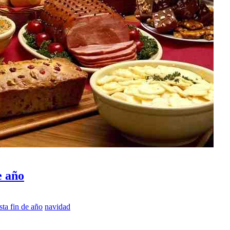
e año
esta fin de año
navidad