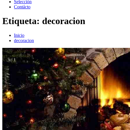
Selección
Contácto
Etiqueta:
decoracion
Inicio
decoracion