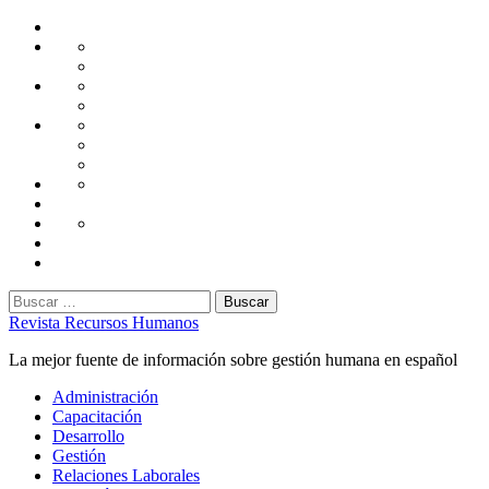
Saltar
Home
al
Administración
Seguridad
contenido
Tecnología
Capacitación
Tips
de
Universidad
Desarrollo
Oficina
Corporativa
Emprendimiento
Liderazgo
Productividad
Gestión
Gestión
Relaciones
Humana
Laborales
Selección
contratación
Gestión
Humana
Capacitación
Buscar:
Revista Recursos Humanos
La mejor fuente de información sobre gestión humana en español
Menú
Administración
principal
Capacitación
Desarrollo
Gestión
Relaciones Laborales