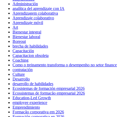
Administración
analítica del aprendizaje con IA
Aprendizagem colaborativa
Aprendizaje colaborativo
Aprendizaje móvil
Art
Bienestar integral
Bienestar laboral
Boreout
brecha de habilidades
Capacitación
Capacitacion obsoleta
Coaching
Como o treinamento transforma o desempenho no setor finance
contratación
Culture
Desarrollo
desarrollo de habilidades
Ecosistemas de formación empresarial 2026
Ecossistemas de formação empresarial 2026
Education-Led Growth
employee experience
Emprendimiento
Formação corporativa em 2026
Formación corporativa en 2026