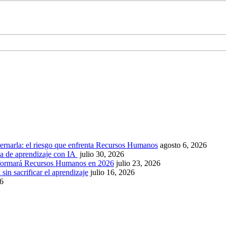
ernarla: el riesgo que enfrenta Recursos Humanos
agosto 6, 2026
ca de aprendizaje con IA
julio 30, 2026
nsformará Recursos Humanos en 2026
julio 23, 2026
sin sacrificar el aprendizaje
julio 16, 2026
26