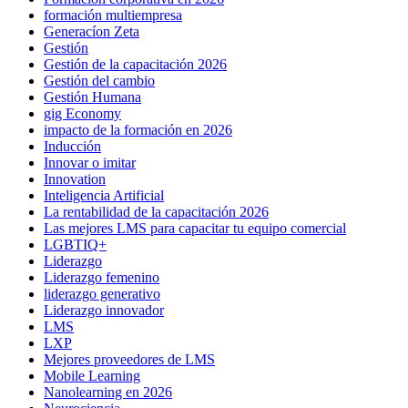
formación multiempresa
Generacíon Zeta
Gestión
Gestión de la capacitación 2026
Gestión del cambio
Gestión Humana
gig Economy
impacto de la formación en 2026
Inducción
Innovar o imitar
Innovation
Inteligencia Artificial
La rentabilidad de la capacitación 2026
Las mejores LMS para capacitar tu equipo comercial
LGBTIQ+
Liderazgo
Liderazgo femenino
liderazgo generativo
Liderazgo innovador
LMS
LXP
Mejores proveedores de LMS
Mobile Learning
Nanolearning en 2026