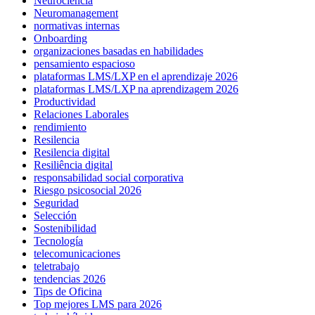
Neurociencia
Neuromanagement
normativas internas
Onboarding
organizaciones basadas en habilidades
pensamiento espacioso
plataformas LMS/LXP en el aprendizaje 2026
plataformas LMS/LXP na aprendizagem 2026
Productividad
Relaciones Laborales
rendimiento
Resilencia
Resilencia digital
Resiliência digital
responsabilidad social corporativa
Riesgo psicosocial 2026
Seguridad
Selección
Sostenibilidad
Tecnología
telecomunicaciones
teletrabajo
tendencias 2026
Tips de Oficina
Top mejores LMS para 2026