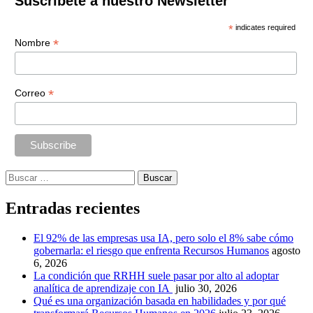
Suscríbete a nuestro Newsletter
*
indicates required
*
Nombre
*
Correo
Buscar:
Entradas recientes
El 92% de las empresas usa IA, pero solo el 8% sabe cómo
gobernarla: el riesgo que enfrenta Recursos Humanos
agosto
6, 2026
La condición que RRHH suele pasar por alto al adoptar
analítica de aprendizaje con IA
julio 30, 2026
Qué es una organización basada en habilidades y por qué