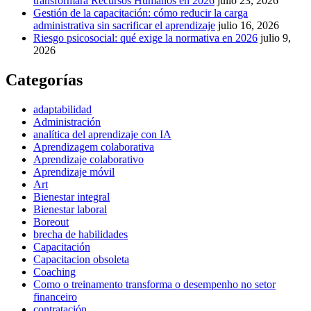
transformará Recursos Humanos en 2026
julio 23, 2026
Gestión de la capacitación: cómo reducir la carga
administrativa sin sacrificar el aprendizaje
julio 16, 2026
Riesgo psicosocial: qué exige la normativa en 2026
julio 9,
2026
Categorías
adaptabilidad
Administración
analítica del aprendizaje con IA
Aprendizagem colaborativa
Aprendizaje colaborativo
Aprendizaje móvil
Art
Bienestar integral
Bienestar laboral
Boreout
brecha de habilidades
Capacitación
Capacitacion obsoleta
Coaching
Como o treinamento transforma o desempenho no setor
financeiro
contratación