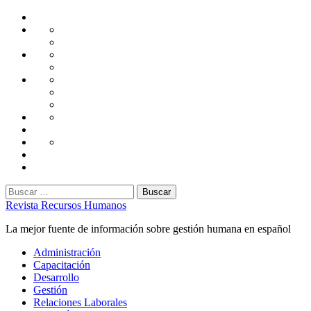
Saltar
Home
al
Administración
Seguridad
contenido
Tecnología
Capacitación
Tips
de
Universidad
Desarrollo
Oficina
Corporativa
Emprendimiento
Liderazgo
Productividad
Gestión
Gestión
Relaciones
Humana
Laborales
Selección
contratación
Gestión
Humana
Capacitación
Buscar:
Revista Recursos Humanos
La mejor fuente de información sobre gestión humana en español
Menú
Administración
principal
Capacitación
Desarrollo
Gestión
Relaciones Laborales