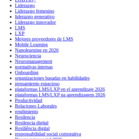
Liderazgo
Liderazgo femenino
liderazgo generativo
Liderazgo innovador
LMS
LXP
Mejores proveedores de LMS
Mobile Learning
Nanolearning en 2026
Neurociencia
Neuromanagement
normativas internas
Onboarding
organizaciones basadas en habilidades
pensamiento espacioso
plataformas LMS/LXP en el aprendizaje 2026
plataformas LMS/LXP na aprendizagem 2026
Productividad
Relaciones Laborales
rendimiento
Resilencia
Resilencia digital
Resiliência digital
responsabilidad social corporativa