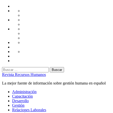
Saltar
Home
al
Administración
Seguridad
contenido
Tecnología
Capacitación
Tips
de
Universidad
Desarrollo
Oficina
Corporativa
Emprendimiento
Liderazgo
Productividad
Gestión
Gestión
Relaciones
Humana
Laborales
Selección
contratación
Gestión
Humana
Capacitación
Buscar:
Revista Recursos Humanos
La mejor fuente de información sobre gestión humana en español
Menú
Administración
principal
Capacitación
Desarrollo
Gestión
Relaciones Laborales