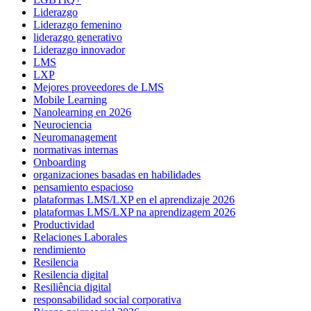
Liderazgo
Liderazgo femenino
liderazgo generativo
Liderazgo innovador
LMS
LXP
Mejores proveedores de LMS
Mobile Learning
Nanolearning en 2026
Neurociencia
Neuromanagement
normativas internas
Onboarding
organizaciones basadas en habilidades
pensamiento espacioso
plataformas LMS/LXP en el aprendizaje 2026
plataformas LMS/LXP na aprendizagem 2026
Productividad
Relaciones Laborales
rendimiento
Resilencia
Resilencia digital
Resiliência digital
responsabilidad social corporativa