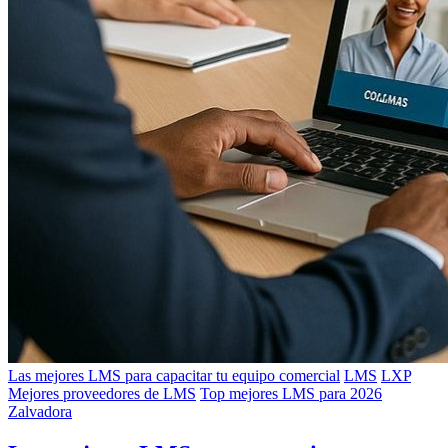
Las mejores LMS para capacitar tu equipo comercial
LMS
LXP
Mejores proveedores de LMS
Top mejores LMS para 2026
Zalvadora