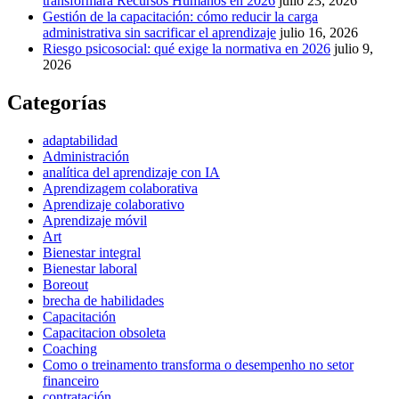
transformará Recursos Humanos en 2026
julio 23, 2026
Gestión de la capacitación: cómo reducir la carga
administrativa sin sacrificar el aprendizaje
julio 16, 2026
Riesgo psicosocial: qué exige la normativa en 2026
julio 9,
2026
Categorías
adaptabilidad
Administración
analítica del aprendizaje con IA
Aprendizagem colaborativa
Aprendizaje colaborativo
Aprendizaje móvil
Art
Bienestar integral
Bienestar laboral
Boreout
brecha de habilidades
Capacitación
Capacitacion obsoleta
Coaching
Como o treinamento transforma o desempenho no setor
financeiro
contratación