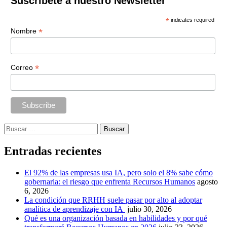
Suscríbete a nuestro Newsletter
*
indicates required
*
Nombre
*
Correo
Buscar:
Entradas recientes
El 92% de las empresas usa IA, pero solo el 8% sabe cómo
gobernarla: el riesgo que enfrenta Recursos Humanos
agosto
6, 2026
La condición que RRHH suele pasar por alto al adoptar
analítica de aprendizaje con IA
julio 30, 2026
Qué es una organización basada en habilidades y por qué