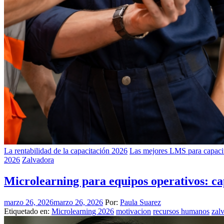
La rentabilidad de la capacitación 2026
Las mejores LMS para capacit
2026
Zalvadora
Microlearning para equipos operativos: ca
marzo 26, 2026
marzo 26, 2026
Por:
Paula Suarez
Etiquetado en:
Microlearning 2026
motivacion
recursos humanos
zal