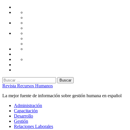
Saltar
Home
al
Administración
Seguridad
contenido
Tecnología
Capacitación
Tips
de
Universidad
Desarrollo
Oficina
Corporativa
Emprendimiento
Liderazgo
Productividad
Gestión
Gestión
Relaciones
Humana
Laborales
Selección
contratación
Gestión
Humana
Capacitación
Buscar:
Revista Recursos Humanos
La mejor fuente de información sobre gestión humana en español
Menú
Administración
principal
Capacitación
Desarrollo
Gestión
Relaciones Laborales