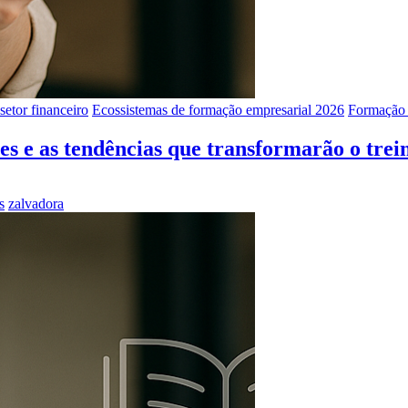
etor financeiro
Ecossistemas de formação empresarial 2026
Formação 
es e as tendências que transformarão o tre
s
zalvadora