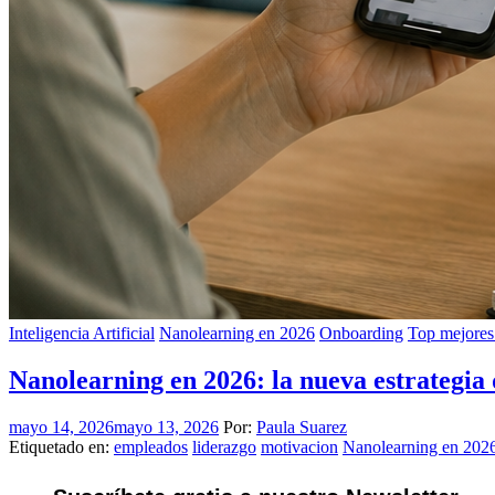
Inteligencia Artificial
Nanolearning en 2026
Onboarding
Top mejore
Nanolearning en 2026: la nueva estrategia
mayo 14, 2026
mayo 13, 2026
Por:
Paula Suarez
Etiquetado en:
empleados
liderazgo
motivacion
Nanolearning en 202