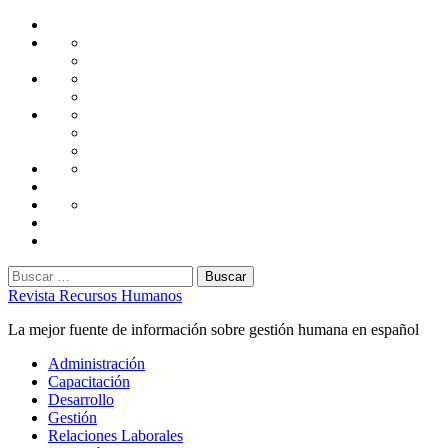
Saltar
Home
al
Administración
Seguridad
contenido
Tecnología
Capacitación
Tips
de
Universidad
Desarrollo
Oficina
Corporativa
Emprendimiento
Liderazgo
Productividad
Gestión
Gestión
Relaciones
Humana
Laborales
Selección
contratación
Gestión
Humana
Capacitación
Buscar:
Revista Recursos Humanos
La mejor fuente de información sobre gestión humana en español
Menú
Administración
principal
Capacitación
Desarrollo
Gestión
Relaciones Laborales