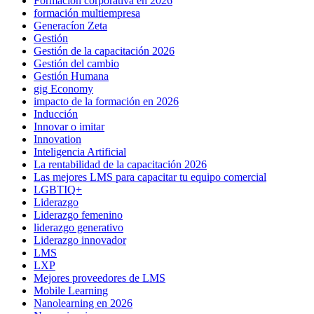
Formación corporativa en 2026
formación multiempresa
Generacíon Zeta
Gestión
Gestión de la capacitación 2026
Gestión del cambio
Gestión Humana
gig Economy
impacto de la formación en 2026
Inducción
Innovar o imitar
Innovation
Inteligencia Artificial
La rentabilidad de la capacitación 2026
Las mejores LMS para capacitar tu equipo comercial
LGBTIQ+
Liderazgo
Liderazgo femenino
liderazgo generativo
Liderazgo innovador
LMS
LXP
Mejores proveedores de LMS
Mobile Learning
Nanolearning en 2026