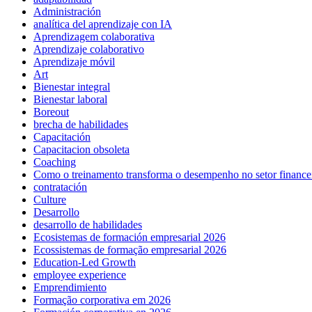
Administración
analítica del aprendizaje con IA
Aprendizagem colaborativa
Aprendizaje colaborativo
Aprendizaje móvil
Art
Bienestar integral
Bienestar laboral
Boreout
brecha de habilidades
Capacitación
Capacitacion obsoleta
Coaching
Como o treinamento transforma o desempenho no setor finance
contratación
Culture
Desarrollo
desarrollo de habilidades
Ecosistemas de formación empresarial 2026
Ecossistemas de formação empresarial 2026
Education-Led Growth
employee experience
Emprendimiento
Formação corporativa em 2026