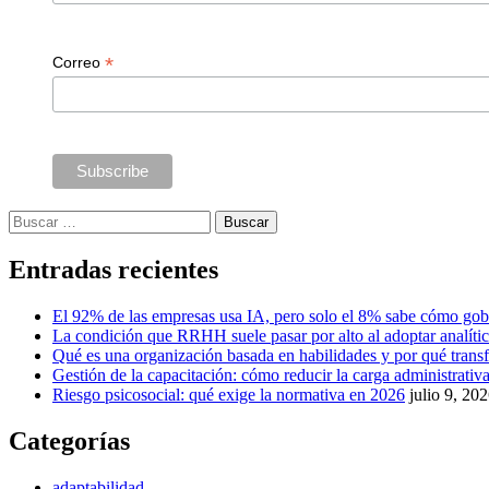
*
Correo
Buscar:
Entradas recientes
El 92% de las empresas usa IA, pero solo el 8% sabe cómo gob
La condición que RRHH suele pasar por alto al adoptar analíti
Qué es una organización basada en habilidades y por qué tra
Gestión de la capacitación: cómo reducir la carga administrativa 
Riesgo psicosocial: qué exige la normativa en 2026
julio 9, 20
Categorías
adaptabilidad