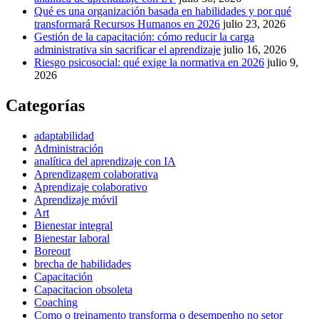
Qué es una organización basada en habilidades y por qué
transformará Recursos Humanos en 2026
julio 23, 2026
Gestión de la capacitación: cómo reducir la carga
administrativa sin sacrificar el aprendizaje
julio 16, 2026
Riesgo psicosocial: qué exige la normativa en 2026
julio 9,
2026
Categorías
adaptabilidad
Administración
analítica del aprendizaje con IA
Aprendizagem colaborativa
Aprendizaje colaborativo
Aprendizaje móvil
Art
Bienestar integral
Bienestar laboral
Boreout
brecha de habilidades
Capacitación
Capacitacion obsoleta
Coaching
Como o treinamento transforma o desempenho no setor