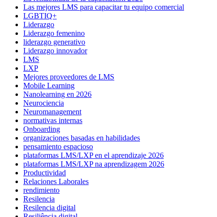
Las mejores LMS para capacitar tu equipo comercial
LGBTIQ+
Liderazgo
Liderazgo femenino
liderazgo generativo
Liderazgo innovador
LMS
LXP
Mejores proveedores de LMS
Mobile Learning
Nanolearning en 2026
Neurociencia
Neuromanagement
normativas internas
Onboarding
organizaciones basadas en habilidades
pensamiento espacioso
plataformas LMS/LXP en el aprendizaje 2026
plataformas LMS/LXP na aprendizagem 2026
Productividad
Relaciones Laborales
rendimiento
Resilencia
Resilencia digital
Resiliência digital