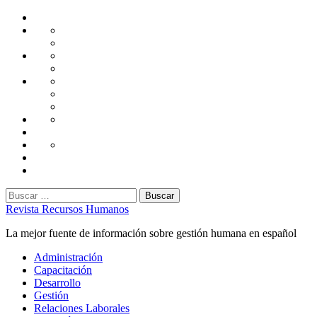
Saltar
Home
al
Administración
Seguridad
contenido
Tecnología
Capacitación
Tips
de
Universidad
Desarrollo
Oficina
Corporativa
Emprendimiento
Liderazgo
Productividad
Gestión
Gestión
Relaciones
Humana
Laborales
Selección
contratación
Gestión
Humana
Capacitación
Buscar:
Revista Recursos Humanos
La mejor fuente de información sobre gestión humana en español
Menú
Administración
principal
Capacitación
Desarrollo
Gestión
Relaciones Laborales