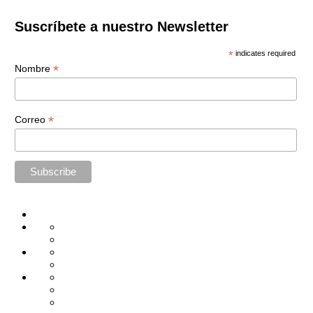
Suscríbete a nuestro Newsletter
*
indicates required
*
Nombre
*
Correo
Home
Administración
Seguridad
Tecnología
Capacitación
Tips
de
Universidad
Desarrollo
Oficina
Corporativa
Emprendimiento
Liderazgo
Productividad