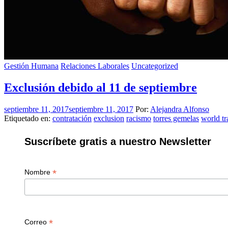
Gestión Humana
Relaciones Laborales
Uncategorized
Exclusión debido al 11 de septiembre
septiembre 11, 2017
septiembre 11, 2017
Por:
Alejandra Alfonso
Etiquetado en:
contratación
exclusion
racismo
torres gemelas
world tr
Suscríbete gratis a nuestro Newsletter
*
Nombre
*
Correo