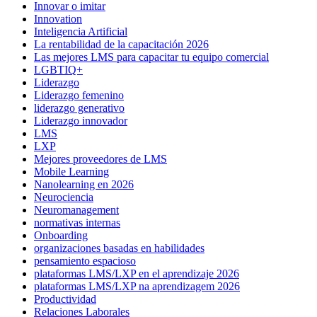
Innovar o imitar
Innovation
Inteligencia Artificial
La rentabilidad de la capacitación 2026
Las mejores LMS para capacitar tu equipo comercial
LGBTIQ+
Liderazgo
Liderazgo femenino
liderazgo generativo
Liderazgo innovador
LMS
LXP
Mejores proveedores de LMS
Mobile Learning
Nanolearning en 2026
Neurociencia
Neuromanagement
normativas internas
Onboarding
organizaciones basadas en habilidades
pensamiento espacioso
plataformas LMS/LXP en el aprendizaje 2026
plataformas LMS/LXP na aprendizagem 2026
Productividad
Relaciones Laborales