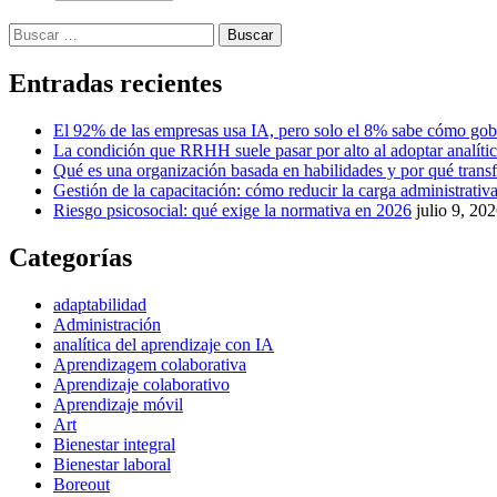
Buscar:
Entradas recientes
El 92% de las empresas usa IA, pero solo el 8% sabe cómo gob
La condición que RRHH suele pasar por alto al adoptar analíti
Qué es una organización basada en habilidades y por qué tra
Gestión de la capacitación: cómo reducir la carga administrativa 
Riesgo psicosocial: qué exige la normativa en 2026
julio 9, 20
Categorías
adaptabilidad
Administración
analítica del aprendizaje con IA
Aprendizagem colaborativa
Aprendizaje colaborativo
Aprendizaje móvil
Art
Bienestar integral
Bienestar laboral
Boreout