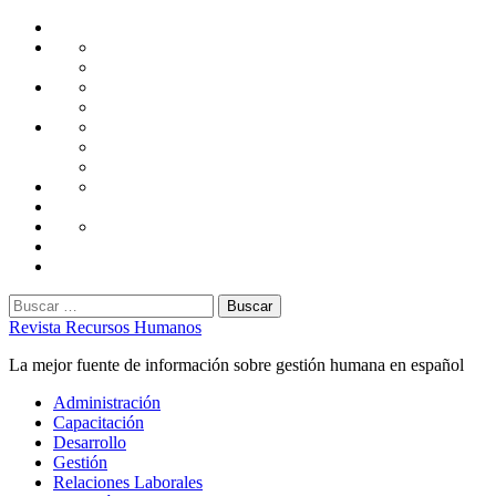
Saltar
Home
al
Administración
Seguridad
contenido
Tecnología
Capacitación
Tips
de
Universidad
Desarrollo
Oficina
Corporativa
Emprendimiento
Liderazgo
Productividad
Gestión
Gestión
Relaciones
Humana
Laborales
Selección
contratación
Gestión
Humana
Capacitación
Buscar:
Revista Recursos Humanos
La mejor fuente de información sobre gestión humana en español
Menú
Administración
principal
Capacitación
Desarrollo
Gestión
Relaciones Laborales