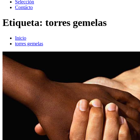
Selección
Contácto
Etiqueta:
torres gemelas
Inicio
torres gemelas