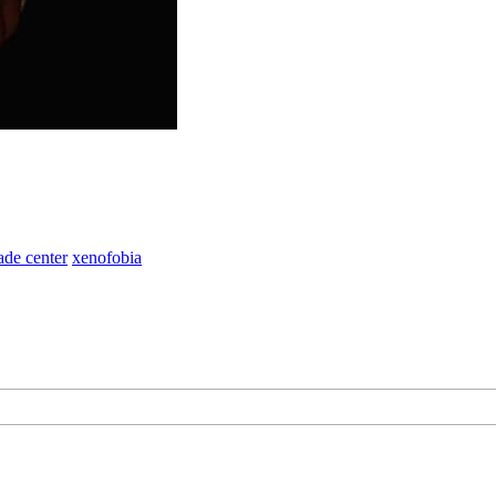
ade center
xenofobia