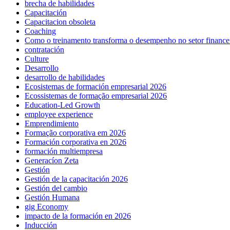
brecha de habilidades
Capacitación
Capacitacion obsoleta
Coaching
Como o treinamento transforma o desempenho no setor finance
contratación
Culture
Desarrollo
desarrollo de habilidades
Ecosistemas de formación empresarial 2026
Ecossistemas de formação empresarial 2026
Education-Led Growth
employee experience
Emprendimiento
Formação corporativa em 2026
Formación corporativa en 2026
formación multiempresa
Generacíon Zeta
Gestión
Gestión de la capacitación 2026
Gestión del cambio
Gestión Humana
gig Economy
impacto de la formación en 2026
Inducción