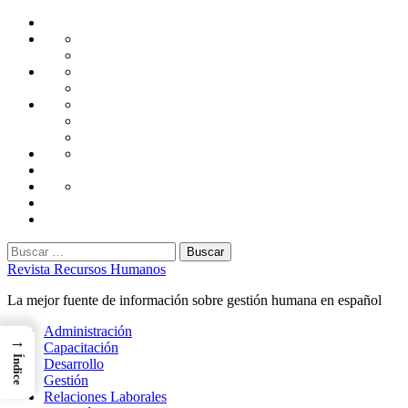
Saltar
Home
al
Administración
Seguridad
contenido
Tecnología
Capacitación
Tips
de
Universidad
Desarrollo
Oficina
Corporativa
Emprendimiento
Liderazgo
Productividad
Gestión
Gestión
Relaciones
Humana
Laborales
Selección
contratación
Gestión
Humana
Capacitación
Buscar:
Revista Recursos Humanos
La mejor fuente de información sobre gestión humana en español
Menú
Administración
→
principal
Capacitación
Índice
Desarrollo
Gestión
Relaciones Laborales