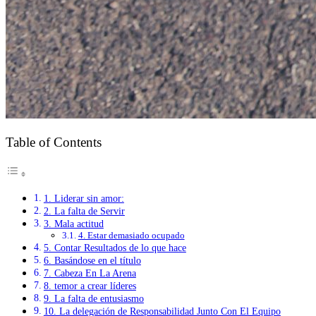
Table of Contents
1. Liderar sin amor:
2. La falta de Servir
3. Mala actitud
4. Estar demasiado ocupado
5. Contar Resultados de lo que hace
6. Basándose en el título
7. Cabeza En La Arena
8. temor a crear líderes
9. La falta de entusiasmo
10. La delegación de Responsabilidad Junto Con El Equipo