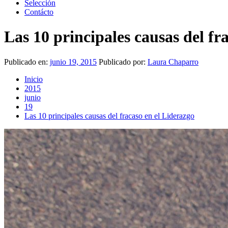
Selección
Contácto
Las 10 principales causas del fr
Publicado en:
junio 19, 2015
Publicado por:
Laura Chaparro
Inicio
2015
junio
19
Las 10 principales causas del fracaso en el Liderazgo