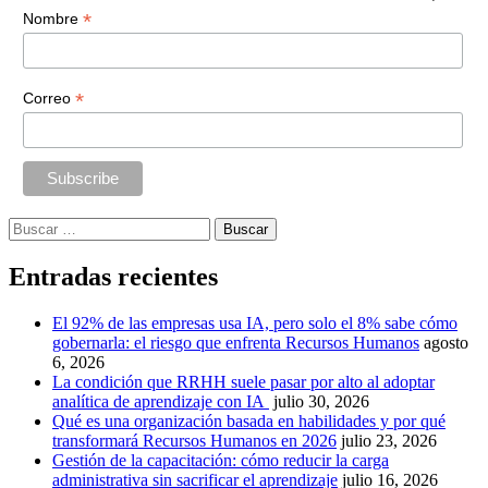
*
Nombre
*
Correo
Buscar:
Entradas recientes
El 92% de las empresas usa IA, pero solo el 8% sabe cómo
gobernarla: el riesgo que enfrenta Recursos Humanos
agosto
6, 2026
La condición que RRHH suele pasar por alto al adoptar
analítica de aprendizaje con IA
julio 30, 2026
Qué es una organización basada en habilidades y por qué
transformará Recursos Humanos en 2026
julio 23, 2026
Gestión de la capacitación: cómo reducir la carga
administrativa sin sacrificar el aprendizaje
julio 16, 2026