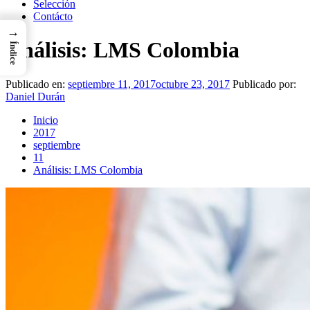
Selección
Contácto
→
Análisis: LMS Colombia
Índice
Publicado en:
septiembre 11, 2017
octubre 23, 2017
Publicado por:
Daniel Durán
Inicio
2017
septiembre
11
Análisis: LMS Colombia