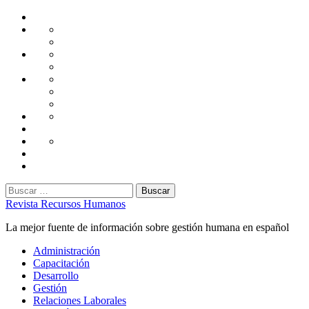
Saltar
Home
al
Administración
Seguridad
contenido
Tecnología
Capacitación
Tips
de
Universidad
Desarrollo
Oficina
Corporativa
Emprendimiento
Liderazgo
Productividad
Gestión
Gestión
Relaciones
Humana
Laborales
Selección
contratación
Gestión
Humana
Capacitación
Buscar:
Revista Recursos Humanos
La mejor fuente de información sobre gestión humana en español
Menú
Administración
principal
Capacitación
Desarrollo
Gestión
Relaciones Laborales