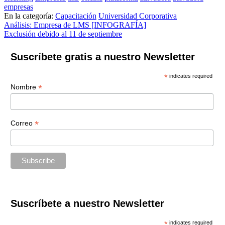
empresas
En la categoría:
Capacitación
Universidad Corporativa
Navegación
Análisis: Empresa de LMS [INFOGRAFÍA]
Exclusión debido al 11 de septiembre
de
entradas
Suscríbete gratis a nuestro Newsletter
*
indicates required
*
Nombre
*
Correo
Suscríbete a nuestro Newsletter
*
indicates required