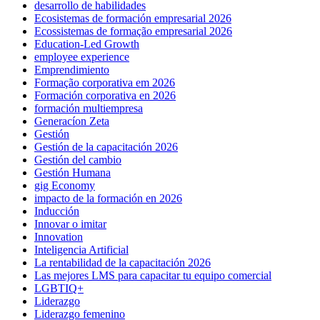
desarrollo de habilidades
Ecosistemas de formación empresarial 2026
Ecossistemas de formação empresarial 2026
Education-Led Growth
employee experience
Emprendimiento
Formação corporativa em 2026
Formación corporativa en 2026
formación multiempresa
Generacíon Zeta
Gestión
Gestión de la capacitación 2026
Gestión del cambio
Gestión Humana
gig Economy
impacto de la formación en 2026
Inducción
Innovar o imitar
Innovation
Inteligencia Artificial
La rentabilidad de la capacitación 2026
Las mejores LMS para capacitar tu equipo comercial
LGBTIQ+
Liderazgo
Liderazgo femenino