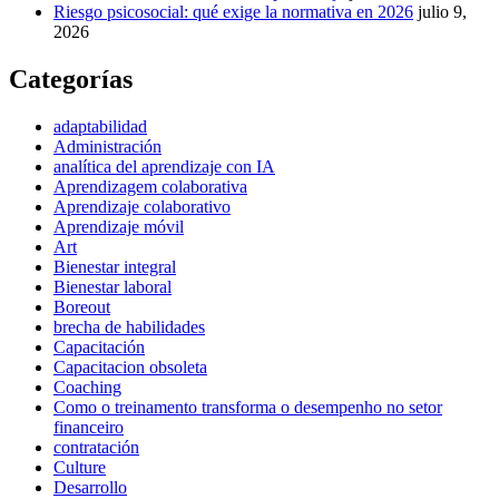
Riesgo psicosocial: qué exige la normativa en 2026
julio 9,
2026
Categorías
adaptabilidad
Administración
analítica del aprendizaje con IA
Aprendizagem colaborativa
Aprendizaje colaborativo
Aprendizaje móvil
Art
Bienestar integral
Bienestar laboral
Boreout
brecha de habilidades
Capacitación
Capacitacion obsoleta
Coaching
Como o treinamento transforma o desempenho no setor
financeiro
contratación
Culture
Desarrollo