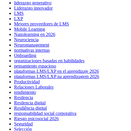
liderazgo generativo
Liderazgo innovador
LMS
LXP
Mejores proveedores de LMS
Mobile Learning
Nanolearning en 2026
Neurociencia
Neuromanagement
normativas internas
Onboarding
organizaciones basadas en habilidades
pensamiento espacioso
plataformas LMS/LXP en el aprendizaje 2026
plataformas LMS/LXP na aprendizagem 2026
Productividad
Relaciones Laborales
rendimiento
Resilencia
Resilencia digital
Resiliência digital
responsabilidad social corporativa
Riesgo psicosocial 2026
Seguridad
Selección