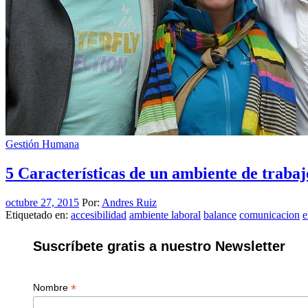
Gestión Humana
5 Características de un ambiente de trabaj
octubre 27, 2015
Por:
Andres Ruiz
Etiquetado en:
accesibilidad
ambiente laboral
balance
comunicacion
e
Suscríbete gratis a nuestro Newsletter
*
Nombre