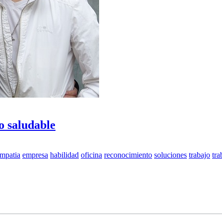
o saludable
mpatia
empresa
habilidad
oficina
reconocimiento
soluciones
trabajo
tra