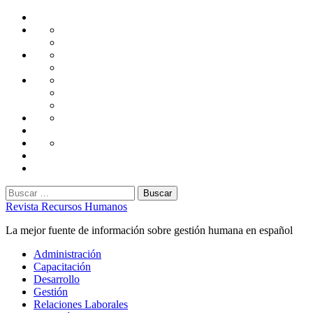
Saltar
Home
al
Administración
Seguridad
contenido
Tecnología
Capacitación
Tips
de
Universidad
Desarrollo
Oficina
Corporativa
Emprendimiento
Liderazgo
Productividad
Gestión
Gestión
Relaciones
Humana
Laborales
Selección
contratación
Gestión
Humana
Capacitación
Buscar:
Revista Recursos Humanos
La mejor fuente de información sobre gestión humana en español
Menú
Administración
principal
Capacitación
Desarrollo
Gestión
Relaciones Laborales