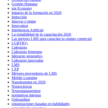
Gestión Humana
gig Economy
impacto de la formación en 2026
Inducción
Innovar o imitar
Innovation
Inteligencia Artificial
La rentabilidad de la capacitación 2026
Las mejores LMS para capacitar tu equipo comercial
LGBTIQ+
Liderazgo
Liderazgo femenino
liderazgo generativo
Liderazgo innovador
LMS
LXP
Mejores proveedores de LMS
Mobile Learning
Nanolearning en 2026
Neurociencia
Neuromanagement
normativas internas
Onboarding
organizaciones basadas en habilidades