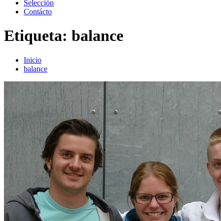
Selección
Contácto
Etiqueta:
balance
Inicio
balance