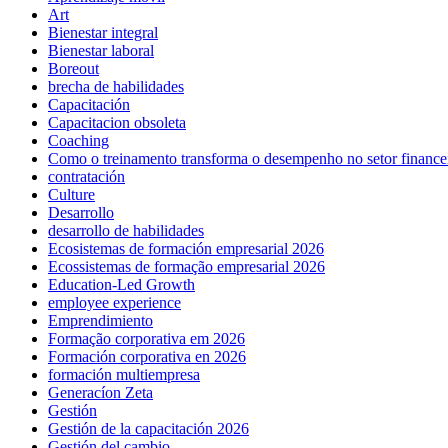
Art
Bienestar integral
Bienestar laboral
Boreout
brecha de habilidades
Capacitación
Capacitacion obsoleta
Coaching
Como o treinamento transforma o desempenho no setor finance
contratación
Culture
Desarrollo
desarrollo de habilidades
Ecosistemas de formación empresarial 2026
Ecossistemas de formação empresarial 2026
Education-Led Growth
employee experience
Emprendimiento
Formação corporativa em 2026
Formación corporativa en 2026
formación multiempresa
Generacíon Zeta
Gestión
Gestión de la capacitación 2026
Gestión del cambio