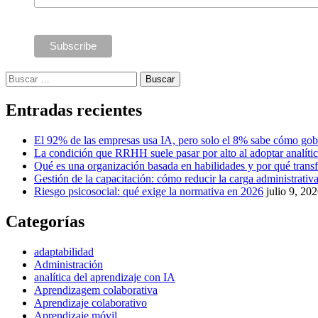
Buscar:
Entradas recientes
El 92% de las empresas usa IA, pero solo el 8% sabe cómo gob
La condición que RRHH suele pasar por alto al adoptar analíti
Qué es una organización basada en habilidades y por qué tra
Gestión de la capacitación: cómo reducir la carga administrativa 
Riesgo psicosocial: qué exige la normativa en 2026
julio 9, 20
Categorías
adaptabilidad
Administración
analítica del aprendizaje con IA
Aprendizagem colaborativa
Aprendizaje colaborativo
Aprendizaje móvil