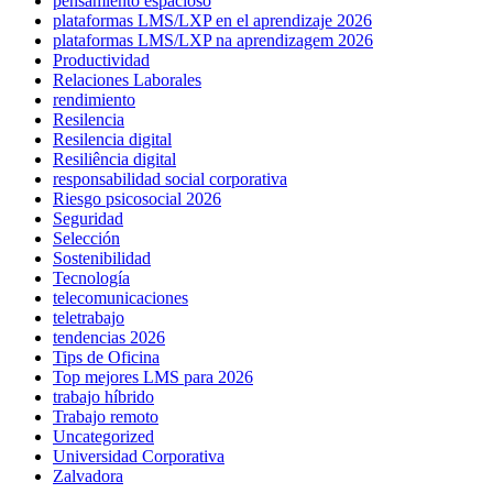
pensamiento espacioso
plataformas LMS/LXP en el aprendizaje 2026
plataformas LMS/LXP na aprendizagem 2026
Productividad
Relaciones Laborales
rendimiento
Resilencia
Resilencia digital
Resiliência digital
responsabilidad social corporativa
Riesgo psicosocial 2026
Seguridad
Selección
Sostenibilidad
Tecnología
telecomunicaciones
teletrabajo
tendencias 2026
Tips de Oficina
Top mejores LMS para 2026
trabajo híbrido
Trabajo remoto
Uncategorized
Universidad Corporativa
Zalvadora