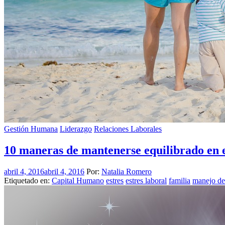
Gestión Humana
Liderazgo
Relaciones Laborales
10 maneras de mantenerse equilibrado en el
abril 4, 2016
abril 4, 2016
Por:
Natalia Romero
Etiquetado en:
Capital Humano
estres
estres laboral
familia
manejo de