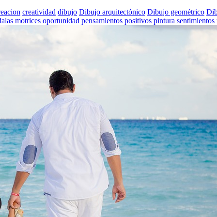
reacion
creatividad
dibujo
Dibujo arquitectónico
Dibujo geométrico
Dib
alas
motrices
oportunidad
pensamientos positivos
pintura
sentimientos