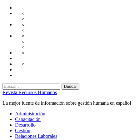
Saltar
Home
al
Administración
Seguridad
contenido
Tecnología
Capacitación
Tips
de
Universidad
Desarrollo
Oficina
Corporativa
Emprendimiento
Liderazgo
Productividad
Gestión
Gestión
Relaciones
Humana
Laborales
Selección
contratación
Gestión
Humana
Capacitación
Buscar:
Revista Recursos Humanos
La mejor fuente de información sobre gestión humana en español
Menú
Administración
principal
Capacitación
Desarrollo
Gestión
Relaciones Laborales