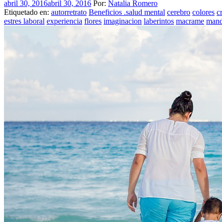
abril 30, 2016
abril 30, 2016
Por:
Natalia Romero
Etiquetado en:
autorretrato
Beneficios .salud mental
cerebro
colores
c
estres laboral
experiencia
flores
imaginacion
laberintos
macrame
mand