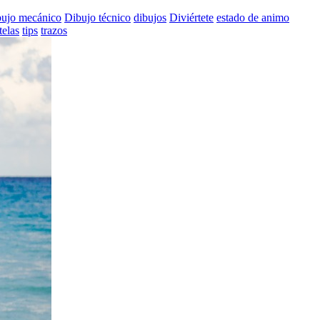
ujo mecánico
Dibujo técnico
dibujos
Diviértete
estado de animo
telas
tips
trazos