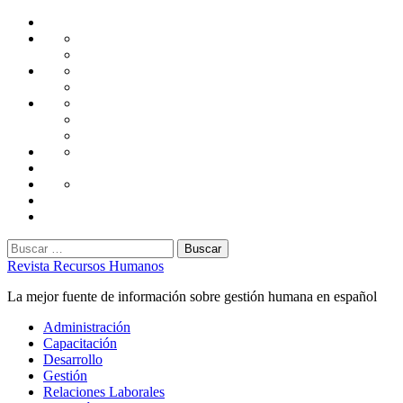
Saltar
Home
al
Administración
Seguridad
contenido
Tecnología
Capacitación
Tips
de
Universidad
Desarrollo
Oficina
Corporativa
Emprendimiento
Liderazgo
Productividad
Gestión
Gestión
Relaciones
Humana
Laborales
Selección
contratación
Gestión
Humana
Capacitación
Buscar:
Revista Recursos Humanos
La mejor fuente de información sobre gestión humana en español
Menú
Administración
principal
Capacitación
Desarrollo
Gestión
Relaciones Laborales