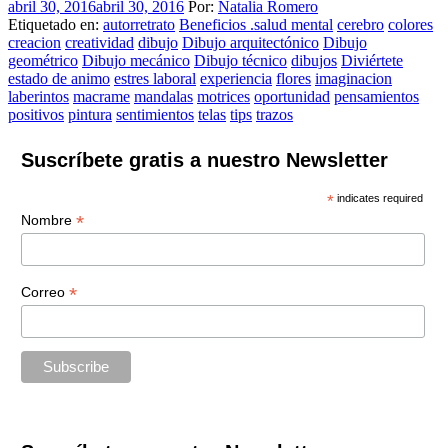
abril 30, 2016
abril 30, 2016
Por:
Natalia Romero
Etiquetado en:
autorretrato
Beneficios .salud mental
cerebro
colores
creacion
creatividad
dibujo
Dibujo arquitectónico
Dibujo
geométrico
Dibujo mecánico
Dibujo técnico
dibujos
Diviértete
estado de animo
estres laboral
experiencia
flores
imaginacion
laberintos
macrame
mandalas
motrices
oportunidad
pensamientos
positivos
pintura
sentimientos
telas
tips
trazos
Suscríbete gratis a nuestro Newsletter
*
indicates required
*
Nombre
*
Correo