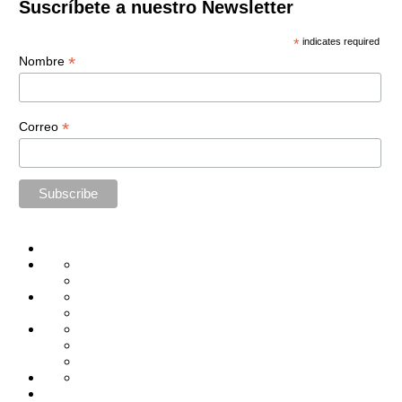
Suscríbete a nuestro Newsletter
*
indicates required
*
Nombre
*
Correo
Home
Administración
Seguridad
Tecnología
Capacitación
Tips
de
Universidad
Desarrollo
Oficina
Corporativa
Emprendimiento
Liderazgo
Productividad
Gestión
Gestión
Relaciones
Humana