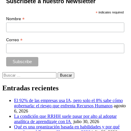
Suscríbete a nuestro Newsletter
*
indicates required
*
Nombre
*
Correo
Buscar:
Entradas recientes
El 92% de las empresas usa IA, pero solo el 8% sabe cómo
gobernarla: el riesgo que enfrenta Recursos Humanos
agosto
6, 2026
La condición que RRHH suele pasar por alto al adoptar
analítica de aprendizaje con IA
julio 30, 2026
Qué es una organización basada en habilidades y por qué