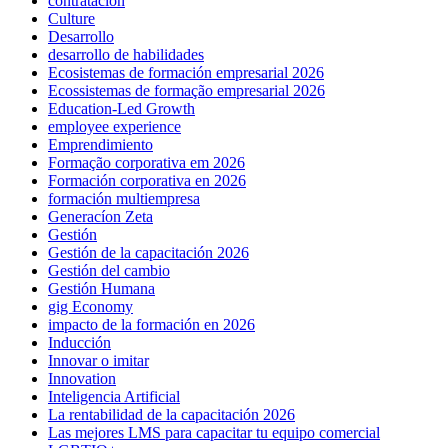
contratación
Culture
Desarrollo
desarrollo de habilidades
Ecosistemas de formación empresarial 2026
Ecossistemas de formação empresarial 2026
Education-Led Growth
employee experience
Emprendimiento
Formação corporativa em 2026
Formación corporativa en 2026
formación multiempresa
Generacíon Zeta
Gestión
Gestión de la capacitación 2026
Gestión del cambio
Gestión Humana
gig Economy
impacto de la formación en 2026
Inducción
Innovar o imitar
Innovation
Inteligencia Artificial
La rentabilidad de la capacitación 2026
Las mejores LMS para capacitar tu equipo comercial