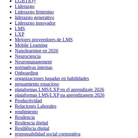
LGBTIQ+
Liderazgo
Liderazgo femenino
liderazgo generativo
Liderazgo innovador
LMS
LXP
Mejores proveedores de LMS
Mobile Learning
Nanolearning en 2026
Neurociencia
Neuromanagement
normativas internas
Onboarding
organizaciones basadas en habilidades
pensamiento espacioso
plataformas LMS/LXP en el aprendizaje 2026
plataformas LMS/LXP na aprendizagem 2026
Productividad
Relaciones Laborales
rendimiento
Resilencia
Resilencia digital
Resiliência digital
responsabilidad social corporativa