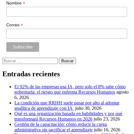
*
Nombre
*
Correo
Buscar:
Entradas recientes
El 92% de las empresas usa IA, pero solo el 8% sabe cómo
gobernarla: el riesgo que enfrenta Recursos Humanos
agosto
6, 2026
La condición que RRHH suele pasar por alto al adoptar
analítica de aprendizaje con IA
julio 30, 2026
Qué es una organización basada en habilidades y por qué
transformará Recursos Humanos en 2026
julio 23, 2026
Gestión de la capacitación: cómo reducir la carga
administrativa sin sacrificar el aprendizaje
julio 16, 2026