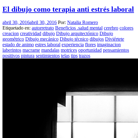
El dibujo como terapia anti estrés laboral
abril 30, 2016
abril 30, 2016
Por:
Natalia Romero
Etiquetado en:
autorretrato
Beneficios .salud mental
cerebro
colores
creacion
creatividad
dibujo
Dibujo arquitectónico
Dibujo
geométrico
Dibujo mecánico
Dibujo técnico
dibujos
Diviértete
estado de animo
estres laboral
experiencia
flores
imaginacion
laberintos
macrame
mandalas
motrices
oportunidad
pensamientos
positivos
pintura
sentimientos
telas
tips
trazos