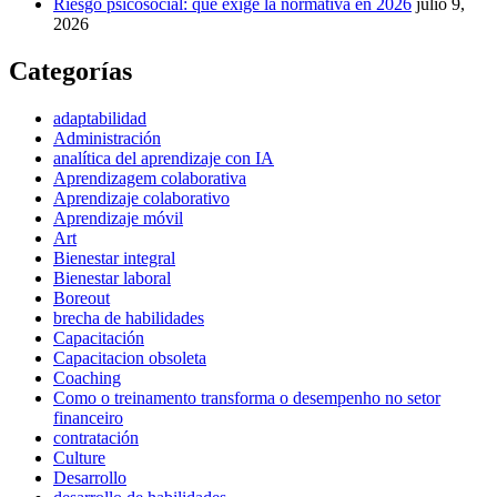
Riesgo psicosocial: qué exige la normativa en 2026
julio 9,
2026
Categorías
adaptabilidad
Administración
analítica del aprendizaje con IA
Aprendizagem colaborativa
Aprendizaje colaborativo
Aprendizaje móvil
Art
Bienestar integral
Bienestar laboral
Boreout
brecha de habilidades
Capacitación
Capacitacion obsoleta
Coaching
Como o treinamento transforma o desempenho no setor
financeiro
contratación
Culture
Desarrollo