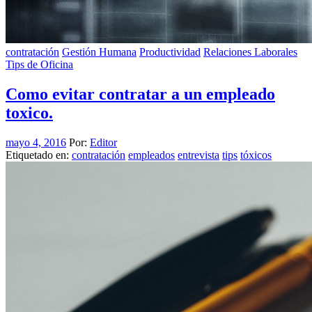
contratación
Gestión Humana
Productividad
Relaciones Laborales
Tips de Oficina
Como evitar contratar a un empleado
toxico.
mayo 4, 2016
Por:
Editor
Etiquetado en:
contratación
empleados
entrevista
tips
tóxicos