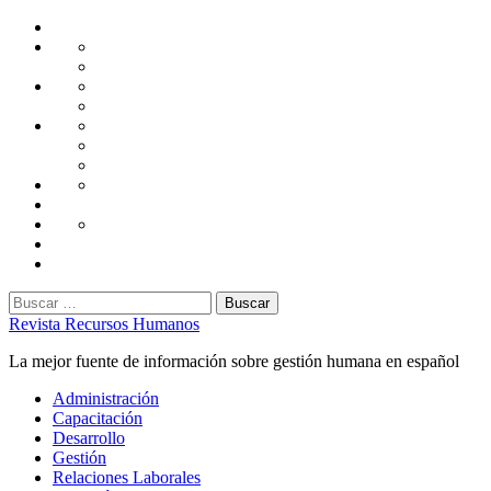
Saltar
Home
al
Administración
Seguridad
contenido
Tecnología
Capacitación
Tips
de
Universidad
Desarrollo
Oficina
Corporativa
Emprendimiento
Liderazgo
Productividad
Gestión
Gestión
Relaciones
Humana
Laborales
Selección
contratación
Gestión
Humana
Capacitación
Buscar:
Revista Recursos Humanos
La mejor fuente de información sobre gestión humana en español
Menú
Administración
principal
Capacitación
Desarrollo
Gestión
Relaciones Laborales