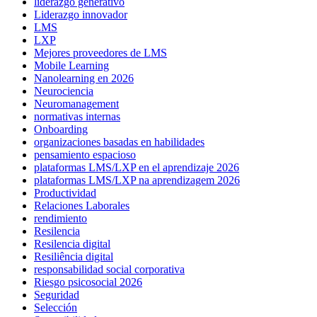
liderazgo generativo
Liderazgo innovador
LMS
LXP
Mejores proveedores de LMS
Mobile Learning
Nanolearning en 2026
Neurociencia
Neuromanagement
normativas internas
Onboarding
organizaciones basadas en habilidades
pensamiento espacioso
plataformas LMS/LXP en el aprendizaje 2026
plataformas LMS/LXP na aprendizagem 2026
Productividad
Relaciones Laborales
rendimiento
Resilencia
Resilencia digital
Resiliência digital
responsabilidad social corporativa
Riesgo psicosocial 2026
Seguridad
Selección