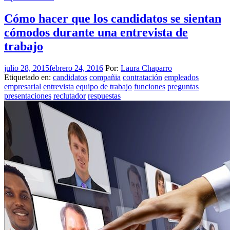
Cómo hacer que los candidatos se sientan
cómodos durante una entrevista de
trabajo
julio 28, 2015
febrero 24, 2016
Por:
Laura Chaparro
Etiquetado en:
candidatos
compañia
contratación
empleados
empresarial
entrevista
equipo de trabajo
funciones
preguntas
presentaciones
reclutador
respuestas