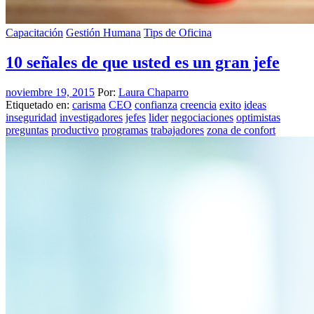
Capacitación
Gestión Humana
Tips de Oficina
10 señales de que usted es un gran jefe
noviembre 19, 2015
Por:
Laura Chaparro
Etiquetado en:
carisma
CEO
confianza
creencia
exito
ideas
inseguridad
investigadores
jefes
lider
negociaciones
optimistas
preguntas
productivo
programas
trabajadores
zona de confort