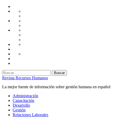
Saltar
Home
al
Administración
Seguridad
contenido
Tecnología
Capacitación
Tips
de
Universidad
Desarrollo
Oficina
Corporativa
Emprendimiento
Liderazgo
Productividad
Gestión
Gestión
Relaciones
Humana
Laborales
Selección
contratación
Gestión
Humana
Capacitación
Buscar:
Revista Recursos Humanos
La mejor fuente de información sobre gestión humana en español
Menú
Administración
principal
Capacitación
Desarrollo
Gestión
Relaciones Laborales