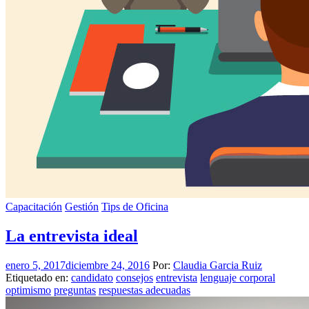
Capacitación
Gestión
Tips de Oficina
La entrevista ideal
enero 5, 2017
diciembre 24, 2016
Por:
Claudia Garcia Ruiz
Etiquetado en:
candidato
consejos
entrevista
lenguaje corporal
optimismo
preguntas
respuestas adecuadas