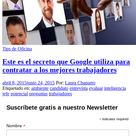
Tips de Oficina
Este es el secreto que Google utiliza para
contratar a los mejores trabajadores
abril 8, 2015
junio 24, 2015
Por:
Laura Chaparro
Etiquetado en:
ambiente
candidato
entrevista
evaluar
inteligencia
jefe
potencial
preguntas
trabajadores
Suscríbete gratis a nuestro Newsletter
*
indicates required
*
Nombre