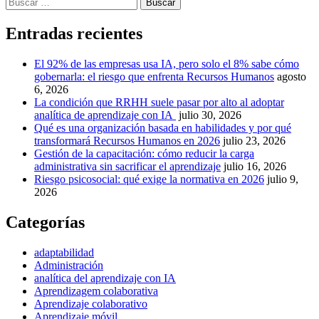
Buscar:
Entradas recientes
El 92% de las empresas usa IA, pero solo el 8% sabe cómo
gobernarla: el riesgo que enfrenta Recursos Humanos
agosto
6, 2026
La condición que RRHH suele pasar por alto al adoptar
analítica de aprendizaje con IA
julio 30, 2026
Qué es una organización basada en habilidades y por qué
transformará Recursos Humanos en 2026
julio 23, 2026
Gestión de la capacitación: cómo reducir la carga
administrativa sin sacrificar el aprendizaje
julio 16, 2026
Riesgo psicosocial: qué exige la normativa en 2026
julio 9,
2026
Categorías
adaptabilidad
Administración
analítica del aprendizaje con IA
Aprendizagem colaborativa
Aprendizaje colaborativo
Aprendizaje móvil