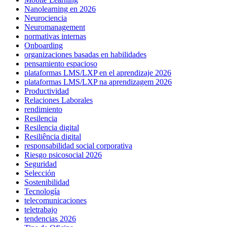
Nanolearning en 2026
Neurociencia
Neuromanagement
normativas internas
Onboarding
organizaciones basadas en habilidades
pensamiento espacioso
plataformas LMS/LXP en el aprendizaje 2026
plataformas LMS/LXP na aprendizagem 2026
Productividad
Relaciones Laborales
rendimiento
Resilencia
Resilencia digital
Resiliência digital
responsabilidad social corporativa
Riesgo psicosocial 2026
Seguridad
Selección
Sostenibilidad
Tecnología
telecomunicaciones
teletrabajo
tendencias 2026