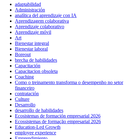
adaptabilidad
Administración
analítica del aprendizaje con IA
Aprendizagem colaborativa
Aprendizaje colaborativo
Aprendizaje móvil
Art
Bienestar integral
Bienestar laboral
Boreout
brecha de habilidades
Capacitación
Capacitacion obsoleta
Coaching
Como o treinamento transforma o desempenho no setor
financeiro
contratación
Culture
Desarrollo
desarrollo de habilidades
Ecosistemas de formación empresarial 2026
Ecossistemas de formação empresarial 2026
Education-Led Growth
employee experience
Emprendimiento