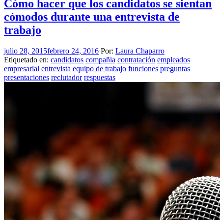
Cómo hacer que los candidatos se sientan
cómodos durante una entrevista de
trabajo
julio 28, 2015
febrero 24, 2016
Por:
Laura Chaparro
Etiquetado en:
candidatos
compañia
contratación
empleados
empresarial
entrevista
equipo de trabajo
funciones
preguntas
presentaciones
reclutador
respuestas