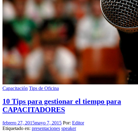
Capacitación
Tips de Oficina
10 Tips para gestionar el tiempo para
CAPACITADORES
febrero 27, 2015
mayo 7, 2015
Por:
Editor
Etiquetado en:
presentaciones
speaker