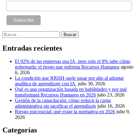
Buscar:
Entradas recientes
El 92% de las empresas usa IA, pero solo el 8% sabe cómo
gobernarla: el riesgo que enfrenta Recursos Humanos
agosto
6, 2026
La condición que RRHH suele pasar por alto al adoptar
analítica de aprendizaje con IA
julio 30, 2026
Qué es una organización basada en habilidades y por qué
transformará Recursos Humanos en 2026
julio 23, 2026
Gestión de la capacitación: cómo reducir la carga
administrativa sin sacrificar el aprendizaje
julio 16, 2026
Riesgo psicosocial: qué exige la normativa en 2026
julio 9,
2026
Categorías