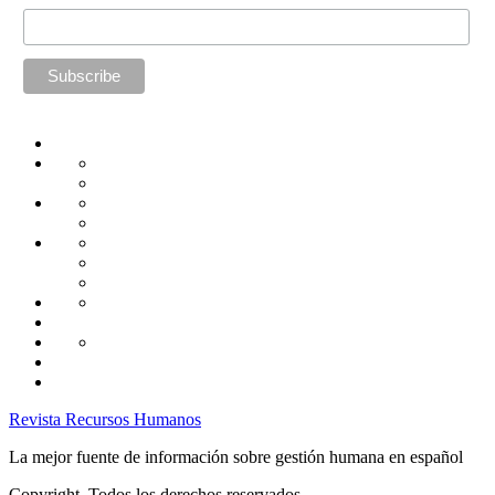
Home
Administración
Seguridad
Tecnología
Capacitación
Tips
de
Universidad
Desarrollo
Oficina
Corporativa
Emprendimiento
Liderazgo
Productividad
Gestión
Gestión
Relaciones
Humana
Laborales
Selección
contratación
Gestión
Humana
Capacitación
Revista Recursos Humanos
La mejor fuente de información sobre gestión humana en español
Copyright. Todos los derechos reservados.