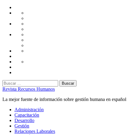
Saltar
Home
al
Administración
Seguridad
contenido
Tecnología
Capacitación
Tips
de
Universidad
Desarrollo
Oficina
Corporativa
Emprendimiento
Liderazgo
Productividad
Gestión
Gestión
Relaciones
Humana
Laborales
Selección
contratación
Gestión
Humana
Capacitación
Buscar:
Revista Recursos Humanos
La mejor fuente de información sobre gestión humana en español
Menú
Administración
principal
Capacitación
Desarrollo
Gestión
Relaciones Laborales