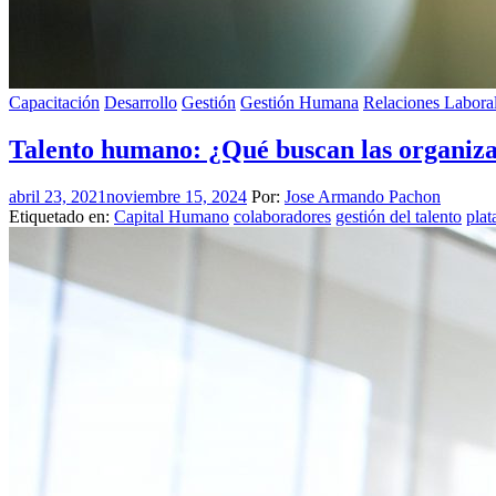
Capacitación
Desarrollo
Gestión
Gestión Humana
Relaciones Labora
Talento humano: ¿Qué buscan las organiza
abril 23, 2021
noviembre 15, 2024
Por:
Jose Armando Pachon
Etiquetado en:
Capital Humano
colaboradores
gestión del talento
plat