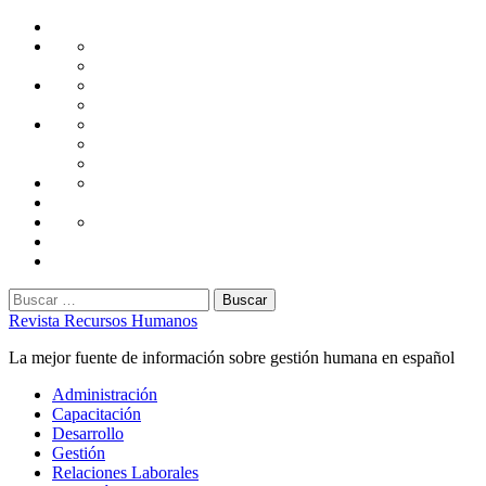
Saltar
Home
al
Administración
Seguridad
contenido
Tecnología
Capacitación
Tips
de
Universidad
Desarrollo
Oficina
Corporativa
Emprendimiento
Liderazgo
Productividad
Gestión
Gestión
Relaciones
Humana
Laborales
Selección
contratación
Gestión
Humana
Capacitación
Buscar:
Revista Recursos Humanos
La mejor fuente de información sobre gestión humana en español
Menú
Administración
principal
Capacitación
Desarrollo
Gestión
Relaciones Laborales