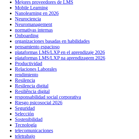
Mejores proveedores de LMS
Mobile Learning
Nanolearning en 2026
Neurociencia
Neuromanagement
normativas internas
Onboarding
organizaciones basadas en habilidades
pensamiento espacioso
plataformas LMS/LXP en el aprendizaje 2026
plataformas LMS/LXP na aprendizagem 2026
Productividad
Relaciones Laborales
rendimiento
Resilencia
Resilencia digital
Resiliência digital
responsabilidad social corporativa
Riesgo psicosocial 2026
Seguridad
Selección
Sostenibilidad
Tecnología
telecomunicaciones
teletrabajo