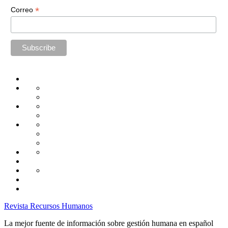
*
Correo
Home
Administración
Seguridad
Tecnología
Capacitación
Tips
de
Universidad
Desarrollo
Oficina
Corporativa
Emprendimiento
Liderazgo
Productividad
Gestión
Gestión
Relaciones
Humana
Laborales
Selección
contratación
Gestión
Humana
Capacitación
Revista Recursos Humanos
La mejor fuente de información sobre gestión humana en español