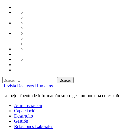
Saltar
Home
al
Administración
Seguridad
contenido
Tecnología
Capacitación
Tips
de
Universidad
Desarrollo
Oficina
Corporativa
Emprendimiento
Liderazgo
Productividad
Gestión
Gestión
Relaciones
Humana
Laborales
Selección
contratación
Gestión
Humana
Capacitación
Buscar:
Revista Recursos Humanos
La mejor fuente de información sobre gestión humana en español
Menú
Administración
principal
Capacitación
Desarrollo
Gestión
Relaciones Laborales