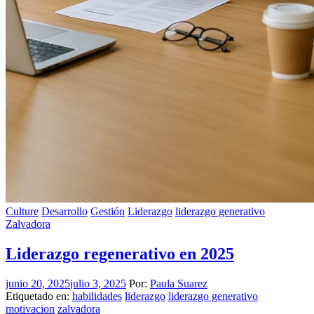
Culture
Desarrollo
Gestión
Liderazgo
liderazgo generativo
Zalvadora
Liderazgo regenerativo en 2025
junio 20, 2025
julio 3, 2025
Por:
Paula Suarez
Etiquetado en:
habilidades
liderazgo
liderazgo generativo
motivacion
zalvadora