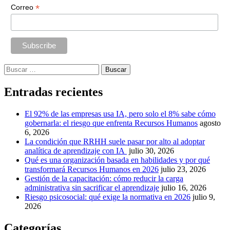
*
Correo
Buscar:
Entradas recientes
El 92% de las empresas usa IA, pero solo el 8% sabe cómo
gobernarla: el riesgo que enfrenta Recursos Humanos
agosto
6, 2026
La condición que RRHH suele pasar por alto al adoptar
analítica de aprendizaje con IA
julio 30, 2026
Qué es una organización basada en habilidades y por qué
transformará Recursos Humanos en 2026
julio 23, 2026
Gestión de la capacitación: cómo reducir la carga
administrativa sin sacrificar el aprendizaje
julio 16, 2026
Riesgo psicosocial: qué exige la normativa en 2026
julio 9,
2026
Categorías