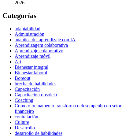
2026
Categorías
adaptabilidad
Administración
analítica del aprendizaje con IA
Aprendizagem colaborativa
Aprendizaje colaborativo
Aprendizaje móvil
Art
Bienestar integral
Bienestar laboral
Boreout
brecha de habilidades
Capacitación
Capacitacion obsoleta
Coaching
Como o treinamento transforma o desempenho no setor
financeiro
contratación
Culture
Desarrollo
desarrollo de habilidades