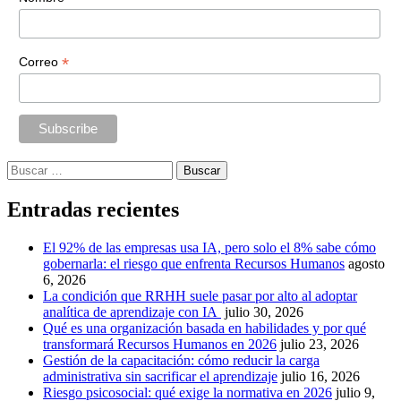
*
Correo
Buscar:
Entradas recientes
El 92% de las empresas usa IA, pero solo el 8% sabe cómo
gobernarla: el riesgo que enfrenta Recursos Humanos
agosto
6, 2026
La condición que RRHH suele pasar por alto al adoptar
analítica de aprendizaje con IA
julio 30, 2026
Qué es una organización basada en habilidades y por qué
transformará Recursos Humanos en 2026
julio 23, 2026
Gestión de la capacitación: cómo reducir la carga
administrativa sin sacrificar el aprendizaje
julio 16, 2026
Riesgo psicosocial: qué exige la normativa en 2026
julio 9,