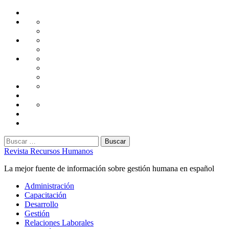
Saltar
Home
al
Administración
Seguridad
contenido
Tecnología
Capacitación
Tips
de
Universidad
Desarrollo
Oficina
Corporativa
Emprendimiento
Liderazgo
Productividad
Gestión
Gestión
Relaciones
Humana
Laborales
Selección
contratación
Gestión
Humana
Capacitación
Buscar:
Revista Recursos Humanos
La mejor fuente de información sobre gestión humana en español
Menú
Administración
principal
Capacitación
Desarrollo
Gestión
Relaciones Laborales