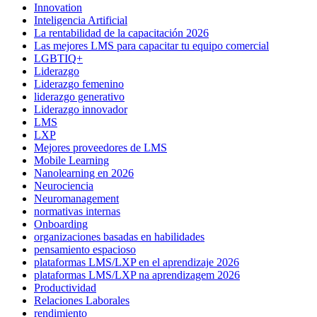
Innovation
Inteligencia Artificial
La rentabilidad de la capacitación 2026
Las mejores LMS para capacitar tu equipo comercial
LGBTIQ+
Liderazgo
Liderazgo femenino
liderazgo generativo
Liderazgo innovador
LMS
LXP
Mejores proveedores de LMS
Mobile Learning
Nanolearning en 2026
Neurociencia
Neuromanagement
normativas internas
Onboarding
organizaciones basadas en habilidades
pensamiento espacioso
plataformas LMS/LXP en el aprendizaje 2026
plataformas LMS/LXP na aprendizagem 2026
Productividad
Relaciones Laborales
rendimiento