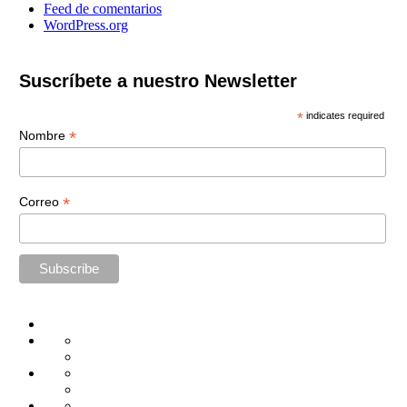
Feed de comentarios
WordPress.org
Suscríbete a nuestro Newsletter
*
indicates required
*
Nombre
*
Correo
Home
Administración
Seguridad
Tecnología
Capacitación
Tips
de
Universidad
Desarrollo
Oficina
Corporativa
Emprendimiento