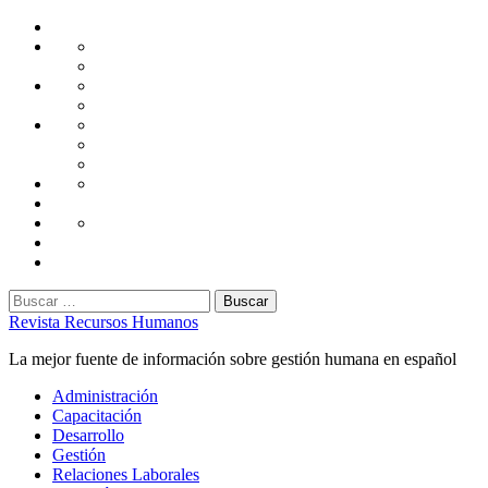
Saltar
Home
al
Administración
Seguridad
contenido
Tecnología
Capacitación
Tips
de
Universidad
Desarrollo
Oficina
Corporativa
Emprendimiento
Liderazgo
Productividad
Gestión
Gestión
Relaciones
Humana
Laborales
Selección
contratación
Gestión
Humana
Capacitación
Buscar:
Revista Recursos Humanos
La mejor fuente de información sobre gestión humana en español
Menú
Administración
principal
Capacitación
Desarrollo
Gestión
Relaciones Laborales