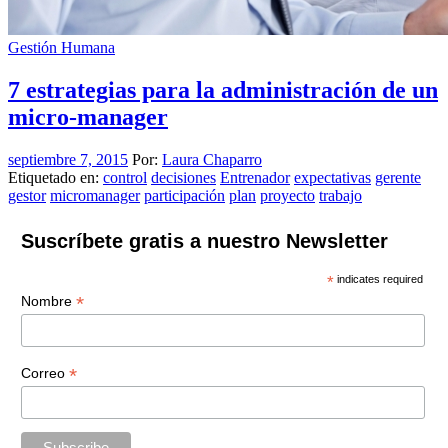
Gestión Humana
7 estrategias para la administración de un
micro-manager
septiembre 7, 2015
Por:
Laura Chaparro
Etiquetado en:
control
decisiones
Entrenador
expectativas
gerente
gestor
micromanager
participación
plan
proyecto
trabajo
Suscríbete gratis a nuestro Newsletter
*
indicates required
*
Nombre
*
Correo