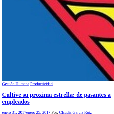
Gestión Humana
Productividad
Cultive su próxima estrella: de pasantes a
empleados
enero 31, 2017
enero 25, 2017
Por:
Claudia Garcia Ruiz