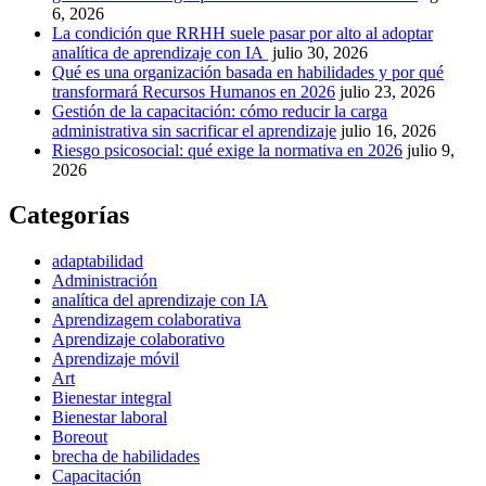
6, 2026
La condición que RRHH suele pasar por alto al adoptar
analítica de aprendizaje con IA
julio 30, 2026
Qué es una organización basada en habilidades y por qué
transformará Recursos Humanos en 2026
julio 23, 2026
Gestión de la capacitación: cómo reducir la carga
administrativa sin sacrificar el aprendizaje
julio 16, 2026
Riesgo psicosocial: qué exige la normativa en 2026
julio 9,
2026
Categorías
adaptabilidad
Administración
analítica del aprendizaje con IA
Aprendizagem colaborativa
Aprendizaje colaborativo
Aprendizaje móvil
Art
Bienestar integral
Bienestar laboral
Boreout
brecha de habilidades
Capacitación