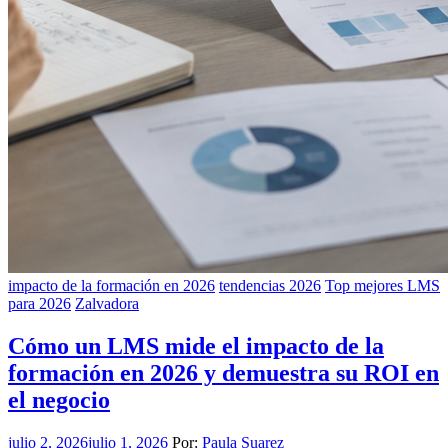
impacto de la formación en 2026
tendencias 2026
Top mejores LMS
para 2026
Zalvadora
Cómo un LMS mide el impacto de la
formación en 2026 y demuestra su ROI en
el negocio
julio 2, 2026
julio 1, 2026
Por:
Paula Suarez