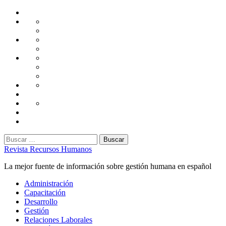
Saltar
Home
al
Administración
Seguridad
contenido
Tecnología
Capacitación
Tips
de
Universidad
Desarrollo
Oficina
Corporativa
Emprendimiento
Liderazgo
Productividad
Gestión
Gestión
Relaciones
Humana
Laborales
Selección
contratación
Gestión
Humana
Capacitación
Buscar:
Revista Recursos Humanos
La mejor fuente de información sobre gestión humana en español
Menú
Administración
principal
Capacitación
Desarrollo
Gestión
Relaciones Laborales