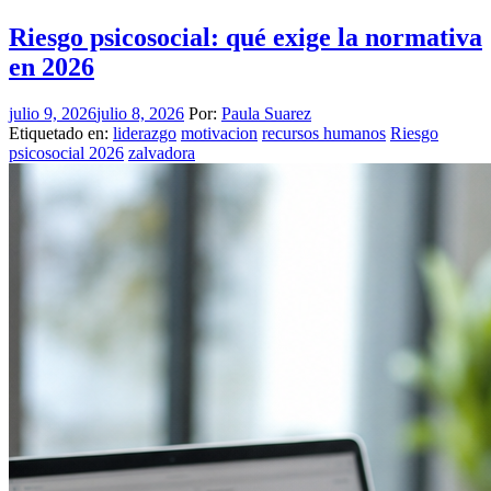
Riesgo psicosocial: qué exige la normativa
en 2026
julio 9, 2026
julio 8, 2026
Por:
Paula Suarez
Etiquetado en:
liderazgo
motivacion
recursos humanos
Riesgo
psicosocial 2026
zalvadora