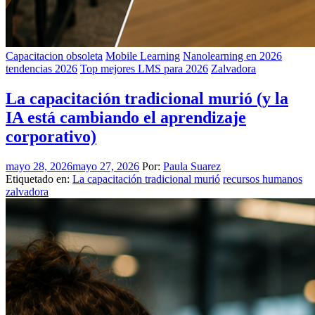
Capacitacion obsoleta
Mobile Learning
Nanolearning en 2026
tendencias 2026
Top mejores LMS para 2026
Zalvadora
La capacitación tradicional murió (y la
IA está cambiando el aprendizaje
corporativo)
mayo 28, 2026
mayo 27, 2026
Por:
Paula Suarez
Etiquetado en:
La capacitación tradicional murió
recursos humanos
zalvadora