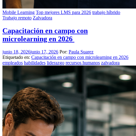
Mobile Learning
Top mejores LMS para 2026
trabajo híbrido
Trabajo remoto
Zalvadora
Capacitación en campo con
microlearning en 2026
junio 18, 2026
junio 17, 2026
Por:
Paula Suarez
Etiquetado en:
Capacitación en campo con microlearning en 2026
empleados
habilidades
liderazgo
recursos humanos
zalvadora