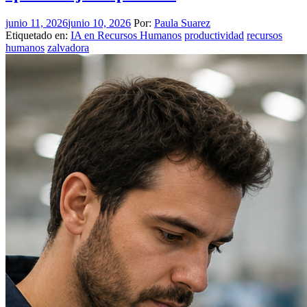
junio 11, 2026
junio 10, 2026
Por:
Paula Suarez
Etiquetado en:
IA en Recursos Humanos
productividad
recursos
humanos
zalvadora