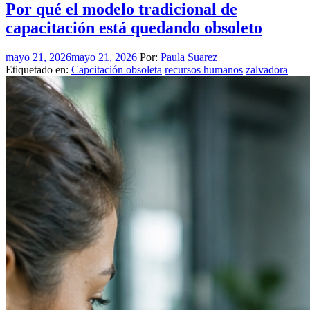
Por qué el modelo tradicional de
capacitación está quedando obsoleto
mayo 21, 2026
mayo 21, 2026
Por:
Paula Suarez
Etiquetado en:
Capcitación obsoleta
recursos humanos
zalvadora