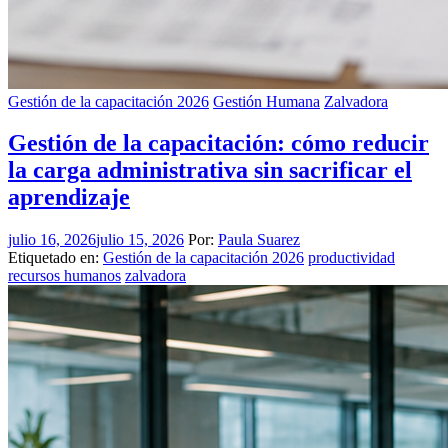
Gestión de la capacitación 2026
Gestión Humana
Zalvadora
Gestión de la capacitación: cómo reducir
la carga administrativa sin sacrificar el
aprendizaje
julio 16, 2026
julio 15, 2026
Por:
Paula Suarez
Etiquetado en:
Gestión de la capacitación 2026
productividad
recursos humanos
zalvadora