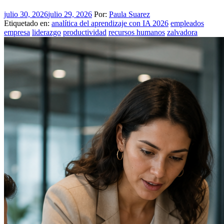
julio 30, 2026
julio 29, 2026
Por:
Paula Suarez
Etiquetado en:
analítica del aprendizaje con IA 2026
empleados
empresa
liderazgo
productividad
recursos humanos
zalvadora