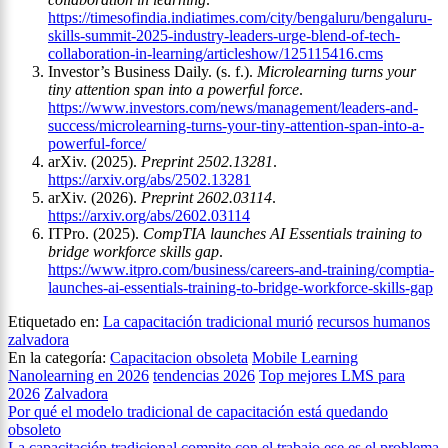
https://timesofindia.indiatimes.com/city/bengaluru/bengaluru-
skills-summit-2025-industry-leaders-urge-blend-of-tech-
collaboration-in-learning/articleshow/125115416.cms
Investor’s Business Daily. (s. f.).
Microlearning turns your
tiny attention span into a powerful force
.
https://www.investors.com/news/management/leaders-and-
success/microlearning-turns-your-tiny-attention-span-into-a-
powerful-force/
arXiv. (2025).
Preprint 2502.13281
.
https://arxiv.org/abs/2502.13281
arXiv. (2026).
Preprint 2602.03114
.
https://arxiv.org/abs/2602.03114
ITPro. (2025).
CompTIA launches AI Essentials training to
bridge workforce skills gap
.
https://www.itpro.com/business/careers-and-training/comptia-
launches-ai-essentials-training-to-bridge-workforce-skills-gap
Etiquetado en:
La capacitación tradicional murió
recursos humanos
zalvadora
En la categoría:
Capacitacion obsoleta
Mobile Learning
Nanolearning en 2026
tendencias 2026
Top mejores LMS para
2026
Zalvadora
Navegación
Por qué el modelo tradicional de capacitación está quedando
obsoleto
de
La capacitación tradicional compite con el trabajo ese es el problema