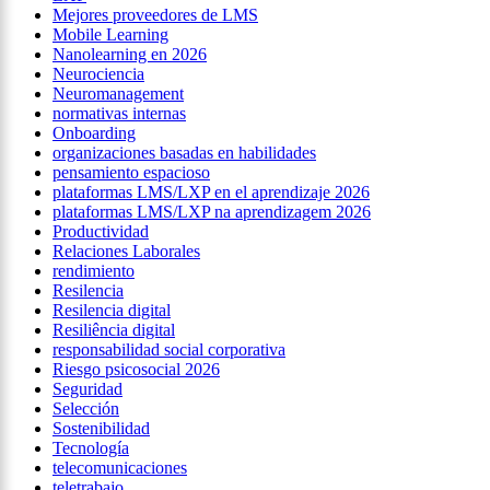
Mejores proveedores de LMS
Mobile Learning
Nanolearning en 2026
Neurociencia
Neuromanagement
normativas internas
Onboarding
organizaciones basadas en habilidades
pensamiento espacioso
plataformas LMS/LXP en el aprendizaje 2026
plataformas LMS/LXP na aprendizagem 2026
Productividad
Relaciones Laborales
rendimiento
Resilencia
Resilencia digital
Resiliência digital
responsabilidad social corporativa
Riesgo psicosocial 2026
Seguridad
Selección
Sostenibilidad
Tecnología
telecomunicaciones
teletrabajo