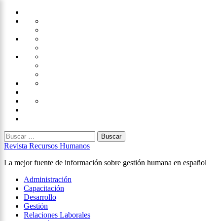
Saltar
Home
al
Administración
Seguridad
contenido
Tecnología
×
Capacitación
Tips
de
Universidad
Desarrollo
Oficina
Corporativa
Emprendimiento
Liderazgo
Productividad
Gestión
Gestión
Relaciones
Humana
Laborales
Selección
contratación
Gestión
Humana
Capacitación
Buscar:
Revista Recursos Humanos
La mejor fuente de información sobre gestión humana en español
Menú
Administración
principal
Capacitación
Desarrollo
Gestión
Relaciones Laborales