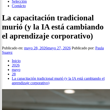
Selección
Contácto
La capacitación tradicional
murió (y la IA está cambiando
el aprendizaje corporativo)
Publicado en:
mayo 28, 2026
mayo 27, 2026
Publicado por:
Paula
Suarez
Inicio
2026
mayo
28
La capacitación tradicional murió (y la IA está cambiando el
aprendizaje corporativo)