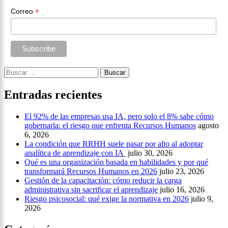
*
Correo
Buscar:
Entradas recientes
El 92% de las empresas usa IA, pero solo el 8% sabe cómo
gobernarla: el riesgo que enfrenta Recursos Humanos
agosto
6, 2026
La condición que RRHH suele pasar por alto al adoptar
analítica de aprendizaje con IA
julio 30, 2026
Qué es una organización basada en habilidades y por qué
transformará Recursos Humanos en 2026
julio 23, 2026
Gestión de la capacitación: cómo reducir la carga
administrativa sin sacrificar el aprendizaje
julio 16, 2026
Riesgo psicosocial: qué exige la normativa en 2026
julio 9,
2026