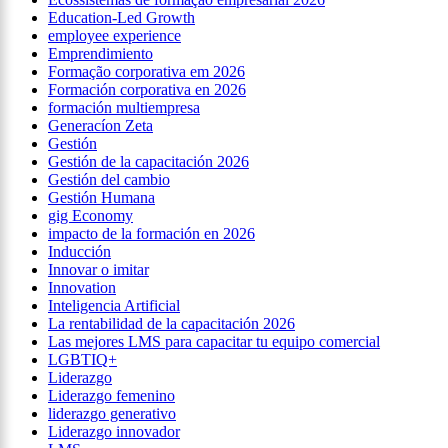
Education-Led Growth
employee experience
Emprendimiento
Formação corporativa em 2026
Formación corporativa en 2026
formación multiempresa
Generacíon Zeta
Gestión
Gestión de la capacitación 2026
Gestión del cambio
Gestión Humana
gig Economy
impacto de la formación en 2026
Inducción
Innovar o imitar
Innovation
Inteligencia Artificial
La rentabilidad de la capacitación 2026
Las mejores LMS para capacitar tu equipo comercial
LGBTIQ+
Liderazgo
Liderazgo femenino
liderazgo generativo
Liderazgo innovador