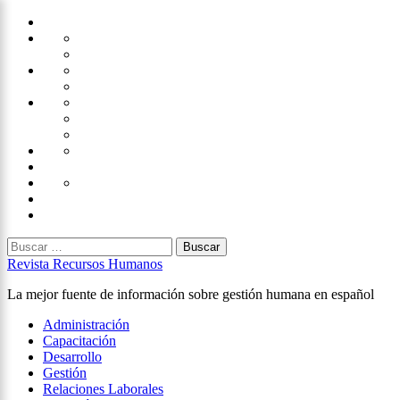
Saltar
Home
al
Administración
Seguridad
contenido
Tecnología
×
Capacitación
Tips
de
Universidad
Desarrollo
Oficina
Corporativa
Emprendimiento
Liderazgo
Productividad
Gestión
Gestión
Relaciones
Humana
Laborales
Selección
contratación
Gestión
Humana
Capacitación
Buscar:
Revista Recursos Humanos
La mejor fuente de información sobre gestión humana en español
Menú
Administración
principal
Capacitación
Desarrollo
Gestión
Relaciones Laborales