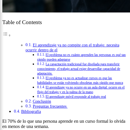
Table of Contents
El aprendizaje ya no compite con el trabajo: necesita
ocurrir dentro de el
El problema no es cuánto aprenden las personas es qué tan
rápido pueden adaptarse
La capacitación tradicional fue diseñada para transferir
conocimiento, el trabajo actual exige desarrollar capacidad de
adaptación.
El problema ya no es actualizar cursos es que las
habilidades se están volviendo obsoletas más rápido que nunca
El aprendizaje ya no ocurre en un aula digital: ocurre en el
flujo del trabajo y en la palma de la mano
El aprendizaje móvil responde al trabajo real
Conclusión
Preguntas frecuentes
Bibliografía
El 70% de lo que una persona aprende en un curso formal lo olvida
en menos de una semana.