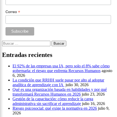
*
Correo
Buscar:
Entradas recientes
El 92% de las empresas usa IA, pero solo el 8% sabe cómo
gobernarla: el riesgo que enfrenta Recursos Humanos
agosto
6, 2026
La condición que RRHH suele pasar por alto al adoptar
analítica de aprendizaje con IA
julio 30, 2026
Qué es una organización basada en habilidades y por qué
transformará Recursos Humanos en 2026
julio 23, 2026
Gestión de la capacitación: cómo reducir la carga
administrativa sin sacrificar el aprendizaje
julio 16, 2026
Riesgo psicosocial: qué exige la normativa en 2026
julio 9,
2026