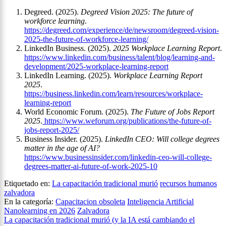
Degreed. (2025).
Degreed Vision 2025: The future of
workforce learning
.
https://degreed.com/experience/de/newsroom/degreed-vision-
2025-the-future-of-workforce-learning/
LinkedIn Business. (2025).
2025 Workplace Learning Report
.
https://www.linkedin.com/business/talent/blog/learning-and-
development/2025-workplace-learning-report
LinkedIn Learning. (2025).
Workplace Learning Report
2025
.
https://business.linkedin.com/learn/resources/workplace-
learning-report
World Economic Forum. (2025).
The Future of Jobs Report
2025
.
https://www.weforum.org/publications/the-future-of-
jobs-report-2025/
Business Insider. (2025).
LinkedIn CEO: Will college degrees
matter in the age of AI?
https://www.businessinsider.com/linkedin-ceo-will-college-
degrees-matter-ai-future-of-work-2025-10
Etiquetado en:
La capacitación tradicional murió
recursos humanos
zalvadora
En la categoría:
Capacitacion obsoleta
Inteligencia Artificial
Nanolearning en 2026
Zalvadora
Navegación
La capacitación tradicional murió (y la IA está cambiando el