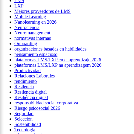
LMS
LXP
Mejores proveedores de LMS
Mobile Learning
Nanolearning en 2026
Neurociencia
Neuromanagement
normativas internas
Onboarding
organizaciones basadas en habilidades
pensamiento espacioso
plataformas LMS/LXP en el aprendizaje 2026
plataformas LMS/LXP na aprendizagem 2026
Productividad
Relaciones Laborales
rendimiento
Resilencia
Resilencia digital
Resiliência digital
responsabilidad social corporativa
Riesgo psicosocial 2026
Seguridad
Selección
Sostenibilidad
Tecnología